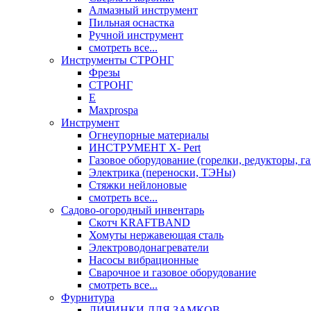
Алмазный инструмент
Пильная оснастка
Ручной инструмент
смотреть все...
Инструменты СТРОНГ
Фрезы
СТРОНГ
Е
Maxprospa
Инструмент
Огнеупорные материалы
ИНСТРУМЕНТ X- Pert
Газовое оборудование (горелки, редукторы, га
Электрика (переноски, ТЭНы)
Стяжки нейлоновые
смотреть все...
Садово-огородный инвентарь
Скотч KRAFTBAND
Хомуты нержавеющая сталь
Электроводонагреватели
Насосы вибрационные
Сварочное и газовое оборудование
смотреть все...
Фурнитура
ЛИЧИНКИ ДЛЯ ЗАМКОВ