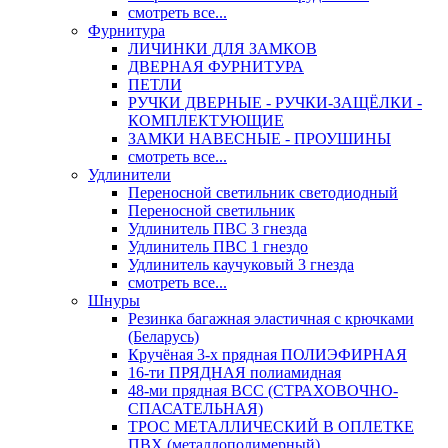
смотреть все...
Фурнитура
ЛИЧИНКИ ДЛЯ ЗАМКОВ
ДВЕРНАЯ ФУРНИТУРА
ПЕТЛИ
РУЧКИ ДВЕРНЫЕ - РУЧКИ-ЗАЩЁЛКИ -
КОМПЛЕКТУЮЩИЕ
ЗАМКИ НАВЕСНЫЕ - ПРОУШИНЫ
смотреть все...
Удлинители
Переносной светильник светодиодный
Переносной светильник
Удлинитель ПВС 3 гнезда
Удлинитель ПВС 1 гнездо
Удлинитель каучуковый 3 гнезда
смотреть все...
Шнуры
Резинка багажная эластичная с крючками
(Беларусь)
Кручёная 3-х прядная ПОЛИЭФИРНАЯ
16-ти ПРЯДНАЯ полиамидная
48-ми прядная ВСС (СТРАХОВОЧНО-
СПАСАТЕЛЬНАЯ)
ТРОС МЕТАЛЛИЧЕСКИЙ В ОПЛЕТКЕ
ПВХ (металлополимерный)