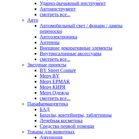
Ударно-рычажный инструмент
Автоинструмент
смотреть все...
Авто
Автомобильный свет / фонари / лампы
переноски
Автоэлектроника
Антенны
Внешние декоративные элементы
Внутрисалонные аксессуары
смотреть все...
Звездные проекты
BY Street Couture
Мерч BY
Мерч ЕРМАК
Мерч КИРЯ
Мерч Одежда
смотреть все...
Парафармацевтика
БАД
Бахилы, контейнеры, таблетницы
Лечебная косметика
Средства первой помощи
Товары для животных
Амуниция