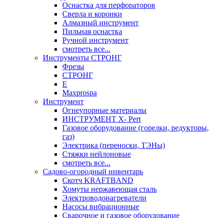
Оснастка для перфораторов
Сверла и коронки
Алмазный инструмент
Пильная оснастка
Ручной инструмент
смотреть все...
Инструменты СТРОНГ
Фрезы
СТРОНГ
Е
Maxprospa
Инструмент
Огнеупорные материалы
ИНСТРУМЕНТ X- Pert
Газовое оборудование (горелки, редукторы,
газ)
Электрика (переноски, ТЭНы)
Стяжки нейлоновые
смотреть все...
Садово-огородный инвентарь
Скотч KRAFTBAND
Хомуты нержавеющая сталь
Электроводонагреватели
Насосы вибрационные
Сварочное и газовое оборудование