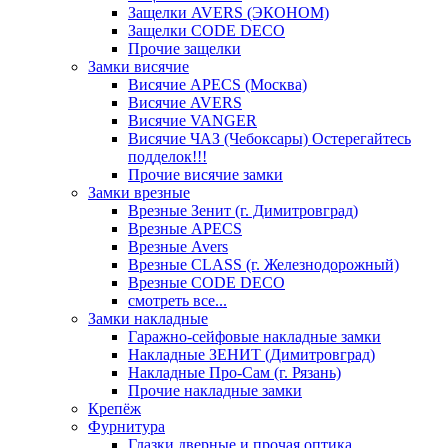
Защелки AVERS (ЭКОНОМ)
Защелки CODE DECO
Прочие защелки
Замки висячие
Висячие APECS (Москва)
Висячие AVERS
Висячие VANGER
Висячие ЧАЗ (Чебоксары) Остерегайтесь
подделок!!!
Прочие висячие замки
Замки врезные
Врезные Зенит (г. Димитровград)
Врезные APECS
Врезные Avers
Врезные CLASS (г. Железнодорожный)
Врезные CODE DECO
смотреть все...
Замки накладные
Гаражно-сейфовые накладные замки
Накладные ЗЕНИТ (Димитровград)
Накладные Про-Сам (г. Рязань)
Прочие накладные замки
Крепёж
Фурнитура
Глазки дверные и прочая оптика