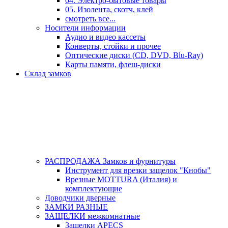
04. Электро-бытовые товары
05. Изолента, скотч, клей
смотреть все...
Носители информации
Аудио и видео кассеты
Конверты, стойки и прочее
Оптические диски (CD, DVD, Blu-Ray)
Карты памяти, флеш-диски
Склад замков
РАСПРОДАЖА Замков и фурнитуры
Инструмент для врезки защелок "Кнобы"
Врезные MOTTURA (Италия) и
комплектующие
Доводчики дверные
ЗАМКИ РАЗНЫЕ
ЗАЩЕЛКИ межкомнатные
Защелки APECS