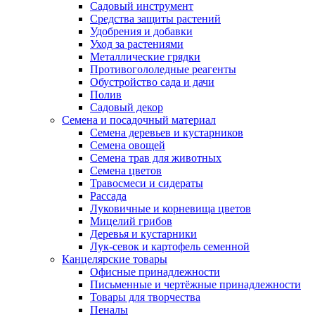
Садовый инструмент
Средства защиты растений
Удобрения и добавки
Уход за растениями
Металлические грядки
Противогололедные реагенты
Обустройство сада и дачи
Полив
Садовый декор
Семена и посадочный материал
Семена деревьев и кустарников
Семена овощей
Семена трав для животных
Семена цветов
Травосмеси и сидераты
Рассада
Луковичные и корневища цветов
Мицелий грибов
Деревья и кустарники
Лук-севок и картофель семенной
Канцелярские товары
Офисные принадлежности
Письменные и чертёжные принадлежности
Товары для творчества
Пеналы