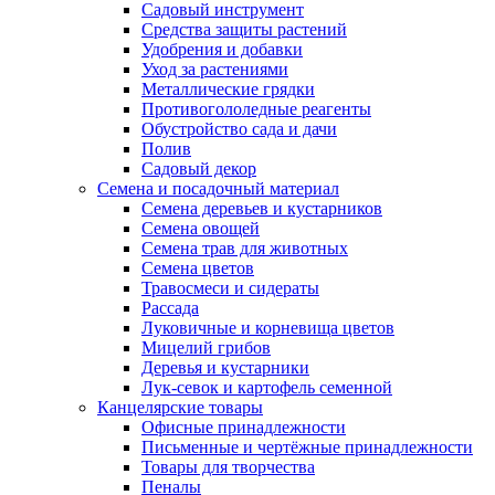
Садовый инструмент
Средства защиты растений
Удобрения и добавки
Уход за растениями
Металлические грядки
Противогололедные реагенты
Обустройство сада и дачи
Полив
Садовый декор
Семена и посадочный материал
Семена деревьев и кустарников
Семена овощей
Семена трав для животных
Семена цветов
Травосмеси и сидераты
Рассада
Луковичные и корневища цветов
Мицелий грибов
Деревья и кустарники
Лук-севок и картофель семенной
Канцелярские товары
Офисные принадлежности
Письменные и чертёжные принадлежности
Товары для творчества
Пеналы