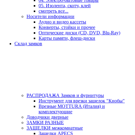
04. Электро-бытовые товары
05. Изолента, скотч, клей
смотреть все...
Носители информации
Аудио и видео кассеты
Конверты, стойки и прочее
Оптические диски (CD, DVD, Blu-Ray)
Карты памяти, флеш-диски
Склад замков
РАСПРОДАЖА Замков и фурнитуры
Инструмент для врезки защелок "Кнобы"
Врезные MOTTURA (Италия) и
комплектующие
Доводчики дверные
ЗАМКИ РАЗНЫЕ
ЗАЩЕЛКИ межкомнатные
Защелки APECS