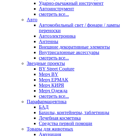
Ударно-рычажный инструмент
Автоинструмент
смотреть все...
Авто
Автомобильный свет / фонари / лампы
переноски
Автоэлектроника
Антенны
Внешние декоративные элементы
Внутрисалонные аксессуары
смотреть все...
Звездные проекты
BY Street Couture
Мерч BY
Мерч ЕРМАК
Мерч КИРЯ
Мерч Одежда
смотреть все...
Парафармацевтика
БАД
Бахилы, контейнеры, таблетницы
Лечебная косметика
Средства первой помощи
Товары для животных
Амуниция