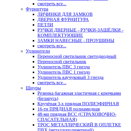
смотреть все...
Фурнитура
ЛИЧИНКИ ДЛЯ ЗАМКОВ
ДВЕРНАЯ ФУРНИТУРА
ПЕТЛИ
РУЧКИ ДВЕРНЫЕ - РУЧКИ-ЗАЩЁЛКИ -
КОМПЛЕКТУЮЩИЕ
ЗАМКИ НАВЕСНЫЕ - ПРОУШИНЫ
смотреть все...
Удлинители
Переносной светильник светодиодный
Переносной светильник
Удлинитель ПВС 3 гнезда
Удлинитель ПВС 1 гнездо
Удлинитель каучуковый 3 гнезда
смотреть все...
Шнуры
Резинка багажная эластичная с крючками
(Беларусь)
Кручёная 3-х прядная ПОЛИЭФИРНАЯ
16-ти ПРЯДНАЯ полиамидная
48-ми прядная ВСС (СТРАХОВОЧНО-
СПАСАТЕЛЬНАЯ)
ТРОС МЕТАЛЛИЧЕСКИЙ В ОПЛЕТКЕ
ПВХ (металлополимерный)