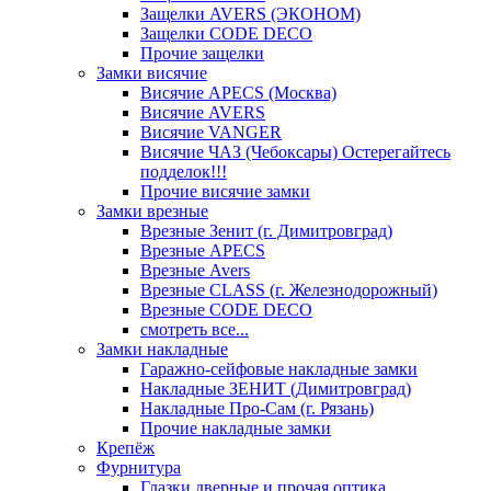
Защелки AVERS (ЭКОНОМ)
Защелки CODE DECO
Прочие защелки
Замки висячие
Висячие APECS (Москва)
Висячие AVERS
Висячие VANGER
Висячие ЧАЗ (Чебоксары) Остерегайтесь
подделок!!!
Прочие висячие замки
Замки врезные
Врезные Зенит (г. Димитровград)
Врезные APECS
Врезные Avers
Врезные CLASS (г. Железнодорожный)
Врезные CODE DECO
смотреть все...
Замки накладные
Гаражно-сейфовые накладные замки
Накладные ЗЕНИТ (Димитровград)
Накладные Про-Сам (г. Рязань)
Прочие накладные замки
Крепёж
Фурнитура
Глазки дверные и прочая оптика