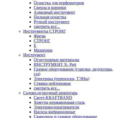
Оснастка для перфораторов
Сверла и коронки
Алмазный инструмент
Пильная оснастка
Ручной инструмент
смотреть все...
Инструменты СТРОНГ
Фрезы
СТРОНГ
Е
Maxprospa
Инструмент
Огнеупорные материалы
ИНСТРУМЕНТ X- Pert
Газовое оборудование (горелки, редукторы,
газ)
Электрика (переноски, ТЭНы)
Стяжки нейлоновые
смотреть все...
Садово-огородный инвентарь
Скотч KRAFTBAND
Хомуты нержавеющая сталь
Электроводонагреватели
Насосы вибрационные
Сварочное и газовое оборудование