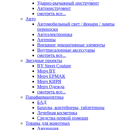
Ударно-рычажный инструмент
Автоинструмент
смотреть все...
Авто
Автомобильный свет / фонари / лампы
переноски
Автоэлектроника
Антенны
Внешние декоративные элементы
Внутрисалонные аксессуары
смотреть все...
Звездные проекты
BY Street Couture
Мерч BY
Мерч ЕРМАК
Мерч КИРЯ
Мерч Одежда
смотреть все...
Парафармацевтика
БАД
Бахилы, контейнеры, таблетницы
Лечебная косметика
Средства первой помощи
Товары для животных
Амуниция