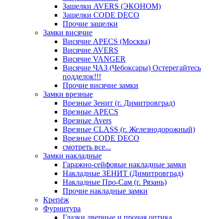
Защелки AVERS (ЭКОНОМ)
Защелки CODE DECO
Прочие защелки
Замки висячие
Висячие APECS (Москва)
Висячие AVERS
Висячие VANGER
Висячие ЧАЗ (Чебоксары) Остерегайтесь
подделок!!!
Прочие висячие замки
Замки врезные
Врезные Зенит (г. Димитровград)
Врезные APECS
Врезные Avers
Врезные CLASS (г. Железнодорожный)
Врезные CODE DECO
смотреть все...
Замки накладные
Гаражно-сейфовые накладные замки
Накладные ЗЕНИТ (Димитровград)
Накладные Про-Сам (г. Рязань)
Прочие накладные замки
Крепёж
Фурнитура
Глазки дверные и прочая оптика