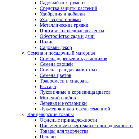
Садовый инструмент
Средства защиты растений
Удобрения и добавки
Уход за растениями
Металлические грядки
Противогололедные реагенты
Обустройство сада и дачи
Полив
Садовый декор
Семена и посадочный материал
Семена деревьев и кустарников
Семена овощей
Семена трав для животных
Семена цветов
Травосмеси и сидераты
Рассада
Луковичные и корневища цветов
Мицелий грибов
Деревья и кустарники
Лук-севок и картофель семенной
Канцелярские товары
Офисные принадлежности
Письменные и чертёжные принадлежности
Товары для творчества
Пеналы