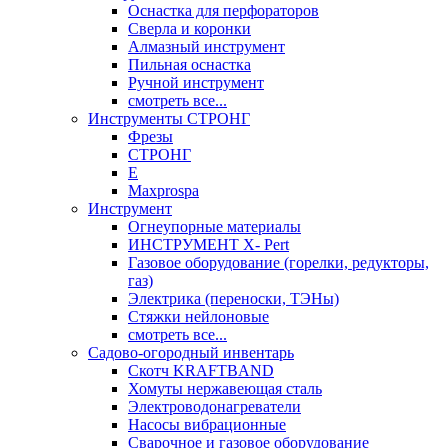
Оснастка для перфораторов
Сверла и коронки
Алмазный инструмент
Пильная оснастка
Ручной инструмент
смотреть все...
Инструменты СТРОНГ
Фрезы
СТРОНГ
Е
Maxprospa
Инструмент
Огнеупорные материалы
ИНСТРУМЕНТ X- Pert
Газовое оборудование (горелки, редукторы,
газ)
Электрика (переноски, ТЭНы)
Стяжки нейлоновые
смотреть все...
Садово-огородный инвентарь
Скотч KRAFTBAND
Хомуты нержавеющая сталь
Электроводонагреватели
Насосы вибрационные
Сварочное и газовое оборудование