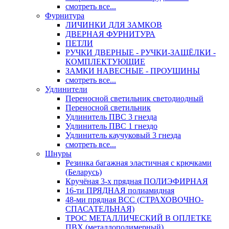
смотреть все...
Фурнитура
ЛИЧИНКИ ДЛЯ ЗАМКОВ
ДВЕРНАЯ ФУРНИТУРА
ПЕТЛИ
РУЧКИ ДВЕРНЫЕ - РУЧКИ-ЗАЩЁЛКИ -
КОМПЛЕКТУЮЩИЕ
ЗАМКИ НАВЕСНЫЕ - ПРОУШИНЫ
смотреть все...
Удлинители
Переносной светильник светодиодный
Переносной светильник
Удлинитель ПВС 3 гнезда
Удлинитель ПВС 1 гнездо
Удлинитель каучуковый 3 гнезда
смотреть все...
Шнуры
Резинка багажная эластичная с крючками
(Беларусь)
Кручёная 3-х прядная ПОЛИЭФИРНАЯ
16-ти ПРЯДНАЯ полиамидная
48-ми прядная ВСС (СТРАХОВОЧНО-
СПАСАТЕЛЬНАЯ)
ТРОС МЕТАЛЛИЧЕСКИЙ В ОПЛЕТКЕ
ПВХ (металлополимерный)