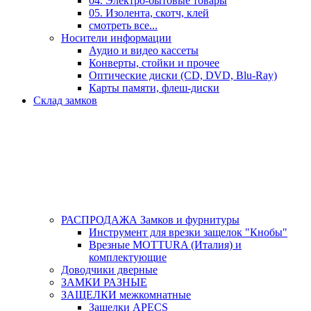
04. Электро-бытовые товары
05. Изолента, скотч, клей
смотреть все...
Носители информации
Аудио и видео кассеты
Конверты, стойки и прочее
Оптические диски (CD, DVD, Blu-Ray)
Карты памяти, флеш-диски
Склад замков
РАСПРОДАЖА Замков и фурнитуры
Инструмент для врезки защелок "Кнобы"
Врезные MOTTURA (Италия) и
комплектующие
Доводчики дверные
ЗАМКИ РАЗНЫЕ
ЗАЩЕЛКИ межкомнатные
Защелки APECS