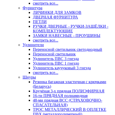
смотреть все...
Фурнитура
ЛИЧИНКИ ДЛЯ ЗАМКОВ
ДВЕРНАЯ ФУРНИТУРА
ПЕТЛИ
РУЧКИ ДВЕРНЫЕ - РУЧКИ-ЗАЩЁЛКИ -
КОМПЛЕКТУЮЩИЕ
ЗАМКИ НАВЕСНЫЕ - ПРОУШИНЫ
смотреть все...
Удлинители
Переносной светильник светодиодный
Переносной светильник
Удлинитель ПВС 3 гнезда
Удлинитель ПВС 1 гнездо
Удлинитель каучуковый 3 гнезда
смотреть все...
Шнуры
Резинка багажная эластичная с крючками
(Беларусь)
Кручёная 3-х прядная ПОЛИЭФИРНАЯ
16-ти ПРЯДНАЯ полиамидная
48-ми прядная ВСС (СТРАХОВОЧНО-
СПАСАТЕЛЬНАЯ)
ТРОС МЕТАЛЛИЧЕСКИЙ В ОПЛЕТКЕ
ПВХ (металлополимерный)