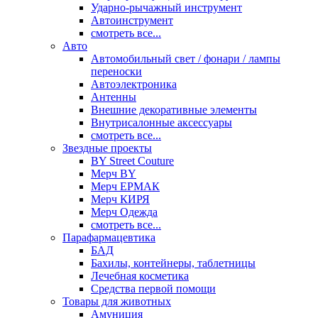
Ударно-рычажный инструмент
Автоинструмент
смотреть все...
Авто
Автомобильный свет / фонари / лампы
переноски
Автоэлектроника
Антенны
Внешние декоративные элементы
Внутрисалонные аксессуары
смотреть все...
Звездные проекты
BY Street Couture
Мерч BY
Мерч ЕРМАК
Мерч КИРЯ
Мерч Одежда
смотреть все...
Парафармацевтика
БАД
Бахилы, контейнеры, таблетницы
Лечебная косметика
Средства первой помощи
Товары для животных
Амуниция