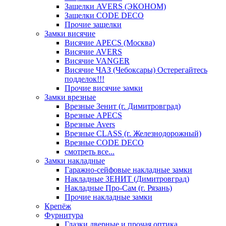
Защелки AVERS (ЭКОНОМ)
Защелки CODE DECO
Прочие защелки
Замки висячие
Висячие APECS (Москва)
Висячие AVERS
Висячие VANGER
Висячие ЧАЗ (Чебоксары) Остерегайтесь
подделок!!!
Прочие висячие замки
Замки врезные
Врезные Зенит (г. Димитровград)
Врезные APECS
Врезные Avers
Врезные CLASS (г. Железнодорожный)
Врезные CODE DECO
смотреть все...
Замки накладные
Гаражно-сейфовые накладные замки
Накладные ЗЕНИТ (Димитровград)
Накладные Про-Сам (г. Рязань)
Прочие накладные замки
Крепёж
Фурнитура
Глазки дверные и прочая оптика