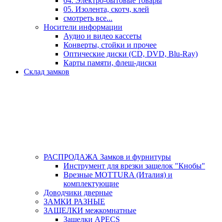
04. Электро-бытовые товары
05. Изолента, скотч, клей
смотреть все...
Носители информации
Аудио и видео кассеты
Конверты, стойки и прочее
Оптические диски (CD, DVD, Blu-Ray)
Карты памяти, флеш-диски
Склад замков
РАСПРОДАЖА Замков и фурнитуры
Инструмент для врезки защелок "Кнобы"
Врезные MOTTURA (Италия) и
комплектующие
Доводчики дверные
ЗАМКИ РАЗНЫЕ
ЗАЩЕЛКИ межкомнатные
Защелки APECS