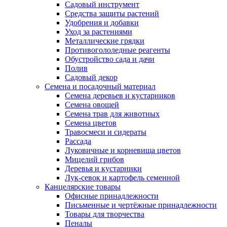
Садовый инструмент
Средства защиты растений
Удобрения и добавки
Уход за растениями
Металлические грядки
Противогололедные реагенты
Обустройство сада и дачи
Полив
Садовый декор
Семена и посадочный материал
Семена деревьев и кустарников
Семена овощей
Семена трав для животных
Семена цветов
Травосмеси и сидераты
Рассада
Луковичные и корневища цветов
Мицелий грибов
Деревья и кустарники
Лук-севок и картофель семенной
Канцелярские товары
Офисные принадлежности
Письменные и чертёжные принадлежности
Товары для творчества
Пеналы