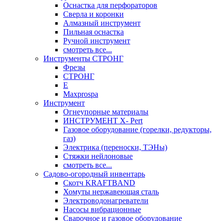
Оснастка для перфораторов
Сверла и коронки
Алмазный инструмент
Пильная оснастка
Ручной инструмент
смотреть все...
Инструменты СТРОНГ
Фрезы
СТРОНГ
Е
Maxprospa
Инструмент
Огнеупорные материалы
ИНСТРУМЕНТ X- Pert
Газовое оборудование (горелки, редукторы,
газ)
Электрика (переноски, ТЭНы)
Стяжки нейлоновые
смотреть все...
Садово-огородный инвентарь
Скотч KRAFTBAND
Хомуты нержавеющая сталь
Электроводонагреватели
Насосы вибрационные
Сварочное и газовое оборудование