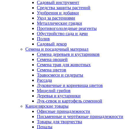
Садовый инструмент
Средства защиты растений
Удобрения и добавки
Уход за растениями
Металлические грядки
Противогололедные реагенты
Обустройство сада и дачи
Полив
Садовый декор
Семена и посадочный материал
Семена деревьев и кустарников
Семена овощей
Семена трав для животных
Семена цветов
Травосмеси и сидераты
Рассада
Луковичные и корневища цветов
Мицелий грибов
Деревья и кустарники
Лук-севок и картофель семенной
Канцелярские товары
Офисные принадлежности
Письменные и чертёжные принадлежности
Товары для творчества
Пеналы