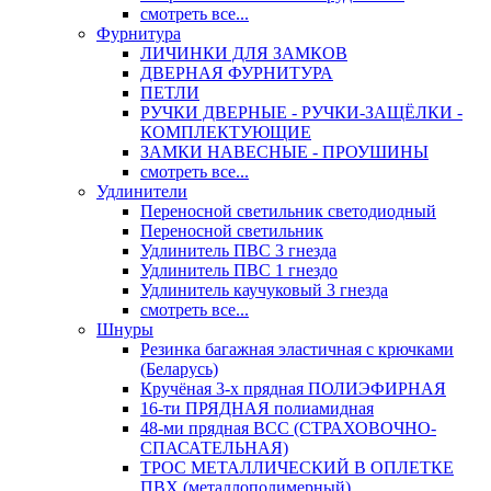
смотреть все...
Фурнитура
ЛИЧИНКИ ДЛЯ ЗАМКОВ
ДВЕРНАЯ ФУРНИТУРА
ПЕТЛИ
РУЧКИ ДВЕРНЫЕ - РУЧКИ-ЗАЩЁЛКИ -
КОМПЛЕКТУЮЩИЕ
ЗАМКИ НАВЕСНЫЕ - ПРОУШИНЫ
смотреть все...
Удлинители
Переносной светильник светодиодный
Переносной светильник
Удлинитель ПВС 3 гнезда
Удлинитель ПВС 1 гнездо
Удлинитель каучуковый 3 гнезда
смотреть все...
Шнуры
Резинка багажная эластичная с крючками
(Беларусь)
Кручёная 3-х прядная ПОЛИЭФИРНАЯ
16-ти ПРЯДНАЯ полиамидная
48-ми прядная ВСС (СТРАХОВОЧНО-
СПАСАТЕЛЬНАЯ)
ТРОС МЕТАЛЛИЧЕСКИЙ В ОПЛЕТКЕ
ПВХ (металлополимерный)