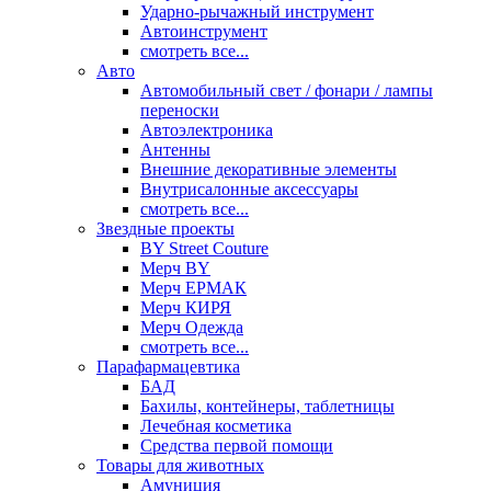
Ударно-рычажный инструмент
Автоинструмент
смотреть все...
Авто
Автомобильный свет / фонари / лампы
переноски
Автоэлектроника
Антенны
Внешние декоративные элементы
Внутрисалонные аксессуары
смотреть все...
Звездные проекты
BY Street Couture
Мерч BY
Мерч ЕРМАК
Мерч КИРЯ
Мерч Одежда
смотреть все...
Парафармацевтика
БАД
Бахилы, контейнеры, таблетницы
Лечебная косметика
Средства первой помощи
Товары для животных
Амуниция