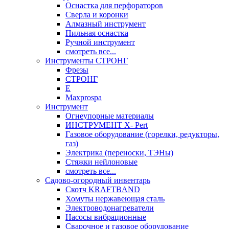
Оснастка для перфораторов
Сверла и коронки
Алмазный инструмент
Пильная оснастка
Ручной инструмент
смотреть все...
Инструменты СТРОНГ
Фрезы
СТРОНГ
Е
Maxprospa
Инструмент
Огнеупорные материалы
ИНСТРУМЕНТ X- Pert
Газовое оборудование (горелки, редукторы,
газ)
Электрика (переноски, ТЭНы)
Стяжки нейлоновые
смотреть все...
Садово-огородный инвентарь
Скотч KRAFTBAND
Хомуты нержавеющая сталь
Электроводонагреватели
Насосы вибрационные
Сварочное и газовое оборудование