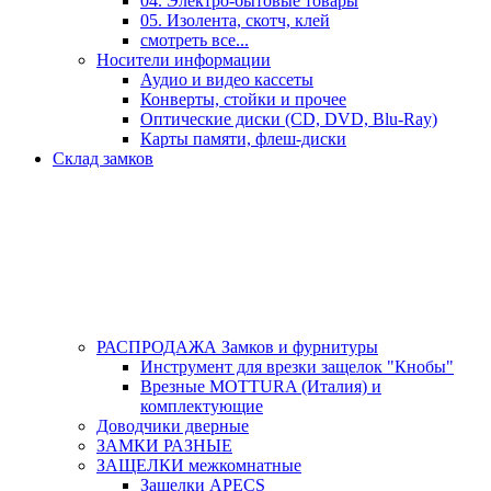
04. Электро-бытовые товары
05. Изолента, скотч, клей
смотреть все...
Носители информации
Аудио и видео кассеты
Конверты, стойки и прочее
Оптические диски (CD, DVD, Blu-Ray)
Карты памяти, флеш-диски
Склад замков
РАСПРОДАЖА Замков и фурнитуры
Инструмент для врезки защелок "Кнобы"
Врезные MOTTURA (Италия) и
комплектующие
Доводчики дверные
ЗАМКИ РАЗНЫЕ
ЗАЩЕЛКИ межкомнатные
Защелки APECS