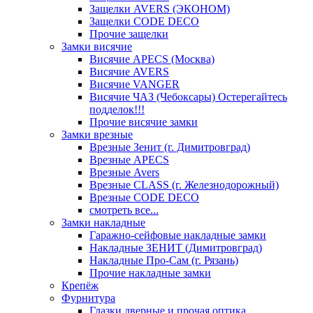
Защелки AVERS (ЭКОНОМ)
Защелки CODE DECO
Прочие защелки
Замки висячие
Висячие APECS (Москва)
Висячие AVERS
Висячие VANGER
Висячие ЧАЗ (Чебоксары) Остерегайтесь
подделок!!!
Прочие висячие замки
Замки врезные
Врезные Зенит (г. Димитровград)
Врезные APECS
Врезные Avers
Врезные CLASS (г. Железнодорожный)
Врезные CODE DECO
смотреть все...
Замки накладные
Гаражно-сейфовые накладные замки
Накладные ЗЕНИТ (Димитровград)
Накладные Про-Сам (г. Рязань)
Прочие накладные замки
Крепёж
Фурнитура
Глазки дверные и прочая оптика