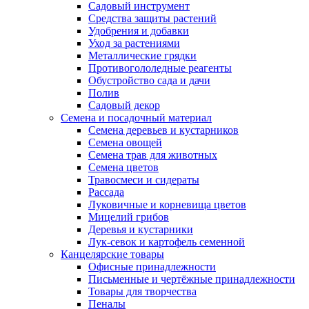
Садовый инструмент
Средства защиты растений
Удобрения и добавки
Уход за растениями
Металлические грядки
Противогололедные реагенты
Обустройство сада и дачи
Полив
Садовый декор
Семена и посадочный материал
Семена деревьев и кустарников
Семена овощей
Семена трав для животных
Семена цветов
Травосмеси и сидераты
Рассада
Луковичные и корневища цветов
Мицелий грибов
Деревья и кустарники
Лук-севок и картофель семенной
Канцелярские товары
Офисные принадлежности
Письменные и чертёжные принадлежности
Товары для творчества
Пеналы