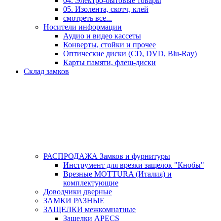
04. Электро-бытовые товары
05. Изолента, скотч, клей
смотреть все...
Носители информации
Аудио и видео кассеты
Конверты, стойки и прочее
Оптические диски (CD, DVD, Blu-Ray)
Карты памяти, флеш-диски
Склад замков
РАСПРОДАЖА Замков и фурнитуры
Инструмент для врезки защелок "Кнобы"
Врезные MOTTURA (Италия) и
комплектующие
Доводчики дверные
ЗАМКИ РАЗНЫЕ
ЗАЩЕЛКИ межкомнатные
Защелки APECS