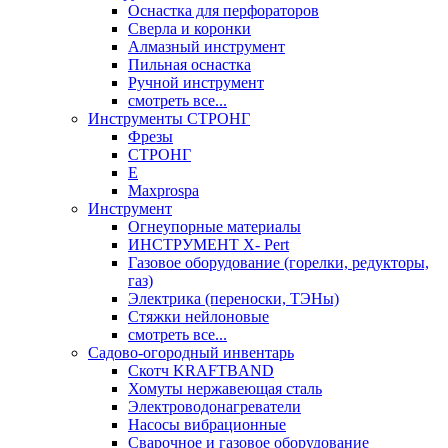
Оснастка для перфораторов
Сверла и коронки
Алмазный инструмент
Пильная оснастка
Ручной инструмент
смотреть все...
Инструменты СТРОНГ
Фрезы
СТРОНГ
Е
Maxprospa
Инструмент
Огнеупорные материалы
ИНСТРУМЕНТ X- Pert
Газовое оборудование (горелки, редукторы,
газ)
Электрика (переноски, ТЭНы)
Стяжки нейлоновые
смотреть все...
Садово-огородный инвентарь
Скотч KRAFTBAND
Хомуты нержавеющая сталь
Электроводонагреватели
Насосы вибрационные
Сварочное и газовое оборудование