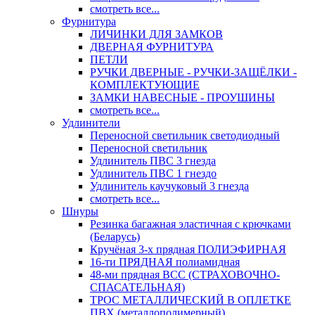
смотреть все...
Фурнитура
ЛИЧИНКИ ДЛЯ ЗАМКОВ
ДВЕРНАЯ ФУРНИТУРА
ПЕТЛИ
РУЧКИ ДВЕРНЫЕ - РУЧКИ-ЗАЩЁЛКИ -
КОМПЛЕКТУЮЩИЕ
ЗАМКИ НАВЕСНЫЕ - ПРОУШИНЫ
смотреть все...
Удлинители
Переносной светильник светодиодный
Переносной светильник
Удлинитель ПВС 3 гнезда
Удлинитель ПВС 1 гнездо
Удлинитель каучуковый 3 гнезда
смотреть все...
Шнуры
Резинка багажная эластичная с крючками
(Беларусь)
Кручёная 3-х прядная ПОЛИЭФИРНАЯ
16-ти ПРЯДНАЯ полиамидная
48-ми прядная ВСС (СТРАХОВОЧНО-
СПАСАТЕЛЬНАЯ)
ТРОС МЕТАЛЛИЧЕСКИЙ В ОПЛЕТКЕ
ПВХ (металлополимерный)