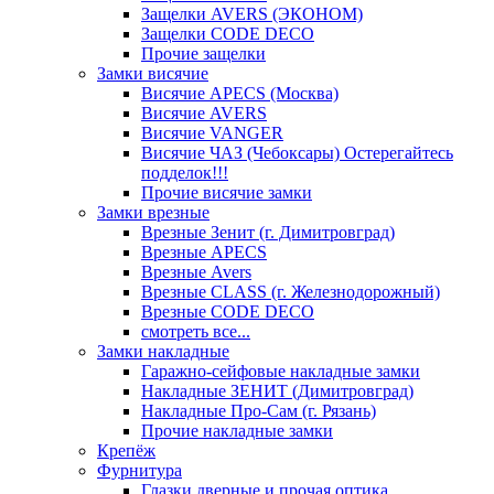
Защелки AVERS (ЭКОНОМ)
Защелки CODE DECO
Прочие защелки
Замки висячие
Висячие APECS (Москва)
Висячие AVERS
Висячие VANGER
Висячие ЧАЗ (Чебоксары) Остерегайтесь
подделок!!!
Прочие висячие замки
Замки врезные
Врезные Зенит (г. Димитровград)
Врезные APECS
Врезные Avers
Врезные CLASS (г. Железнодорожный)
Врезные CODE DECO
смотреть все...
Замки накладные
Гаражно-сейфовые накладные замки
Накладные ЗЕНИТ (Димитровград)
Накладные Про-Сам (г. Рязань)
Прочие накладные замки
Крепёж
Фурнитура
Глазки дверные и прочая оптика