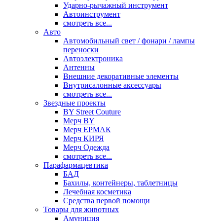
Ударно-рычажный инструмент
Автоинструмент
смотреть все...
Авто
Автомобильный свет / фонари / лампы
переноски
Автоэлектроника
Антенны
Внешние декоративные элементы
Внутрисалонные аксессуары
смотреть все...
Звездные проекты
BY Street Couture
Мерч BY
Мерч ЕРМАК
Мерч КИРЯ
Мерч Одежда
смотреть все...
Парафармацевтика
БАД
Бахилы, контейнеры, таблетницы
Лечебная косметика
Средства первой помощи
Товары для животных
Амуниция