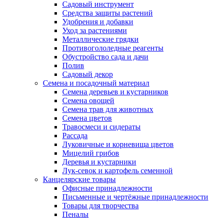
Садовый инструмент
Средства защиты растений
Удобрения и добавки
Уход за растениями
Металлические грядки
Противогололедные реагенты
Обустройство сада и дачи
Полив
Садовый декор
Семена и посадочный материал
Семена деревьев и кустарников
Семена овощей
Семена трав для животных
Семена цветов
Травосмеси и сидераты
Рассада
Луковичные и корневища цветов
Мицелий грибов
Деревья и кустарники
Лук-севок и картофель семенной
Канцелярские товары
Офисные принадлежности
Письменные и чертёжные принадлежности
Товары для творчества
Пеналы