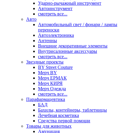
Ударно-рычажный инструмент
Автоинструмент
смотреть все...
Авто
Автомобильный свет / фонари / лампы
переноски
Автоэлектроника
Антенны
Внешние декоративные элементы
Внутрисалонные аксессуары
смотреть все...
Звездные проекты
BY Street Couture
Мерч BY
Мерч ЕРМАК
Мерч КИРЯ
Мерч Одежда
смотреть все...
Парафармацевтика
БАД
Бахилы, контейнеры, таблетницы
Лечебная косметика
Средства первой помощи
Товары для животных
Амуниция