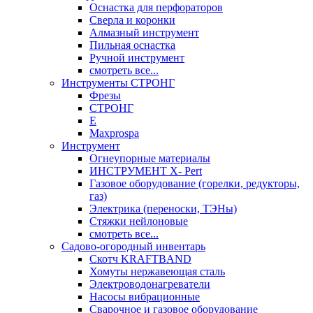
Оснастка для перфораторов
Сверла и коронки
Алмазный инструмент
Пильная оснастка
Ручной инструмент
смотреть все...
Инструменты СТРОНГ
Фрезы
СТРОНГ
Е
Maxprospa
Инструмент
Огнеупорные материалы
ИНСТРУМЕНТ X- Pert
Газовое оборудование (горелки, редукторы,
газ)
Электрика (переноски, ТЭНы)
Стяжки нейлоновые
смотреть все...
Садово-огородный инвентарь
Скотч KRAFTBAND
Хомуты нержавеющая сталь
Электроводонагреватели
Насосы вибрационные
Сварочное и газовое оборудование