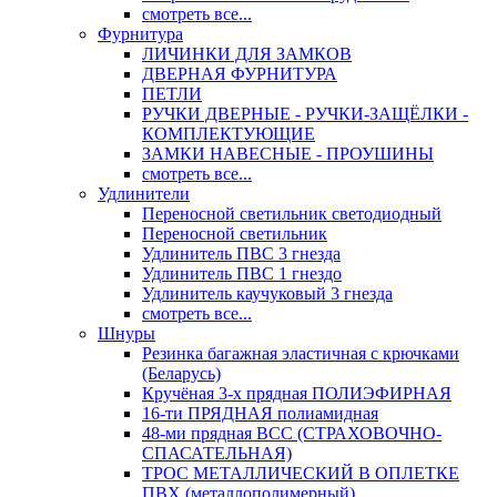
смотреть все...
Фурнитура
ЛИЧИНКИ ДЛЯ ЗАМКОВ
ДВЕРНАЯ ФУРНИТУРА
ПЕТЛИ
РУЧКИ ДВЕРНЫЕ - РУЧКИ-ЗАЩЁЛКИ -
КОМПЛЕКТУЮЩИЕ
ЗАМКИ НАВЕСНЫЕ - ПРОУШИНЫ
смотреть все...
Удлинители
Переносной светильник светодиодный
Переносной светильник
Удлинитель ПВС 3 гнезда
Удлинитель ПВС 1 гнездо
Удлинитель каучуковый 3 гнезда
смотреть все...
Шнуры
Резинка багажная эластичная с крючками
(Беларусь)
Кручёная 3-х прядная ПОЛИЭФИРНАЯ
16-ти ПРЯДНАЯ полиамидная
48-ми прядная ВСС (СТРАХОВОЧНО-
СПАСАТЕЛЬНАЯ)
ТРОС МЕТАЛЛИЧЕСКИЙ В ОПЛЕТКЕ
ПВХ (металлополимерный)