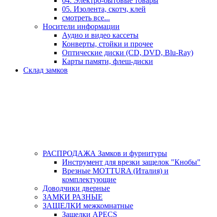
04. Электро-бытовые товары
05. Изолента, скотч, клей
смотреть все...
Носители информации
Аудио и видео кассеты
Конверты, стойки и прочее
Оптические диски (CD, DVD, Blu-Ray)
Карты памяти, флеш-диски
Склад замков
РАСПРОДАЖА Замков и фурнитуры
Инструмент для врезки защелок "Кнобы"
Врезные MOTTURA (Италия) и
комплектующие
Доводчики дверные
ЗАМКИ РАЗНЫЕ
ЗАЩЕЛКИ межкомнатные
Защелки APECS