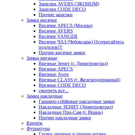
Защелки AVERS (ЭКОНОМ)
Защелки CODE DECO
Прочие защелки
Замки висячие
Висячие APECS (Москва)
Висячие AVERS
Висячие VANGER
Висячие ЧАЗ (Чебоксары) Остерегайтесь
подделок!!!
Прочие висячие замки
Замки врезные
Врезные Зенит (г. Димитровград)
Врезные APECS
Врезные Avers
Врезные CLASS (г. Железнодорожный)
Врезные CODE DECO
смотреть все...
Замки накладные
Гаражно-сейфовые накладные замки
Накладные ЗЕНИТ (Димитровград)
Накладные Про-Сам (г. Рязань)
Прочие накладные замки
Крепёж
Фурнитура
Глазки дверные и прочая оптика