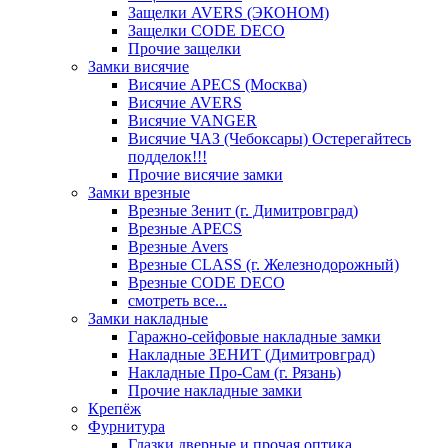
Защелки AVERS (ЭКОНОМ)
Защелки CODE DECO
Прочие защелки
Замки висячие
Висячие APECS (Москва)
Висячие AVERS
Висячие VANGER
Висячие ЧАЗ (Чебоксары) Остерегайтесь
подделок!!!
Прочие висячие замки
Замки врезные
Врезные Зенит (г. Димитровград)
Врезные APECS
Врезные Avers
Врезные CLASS (г. Железнодорожный)
Врезные CODE DECO
смотреть все...
Замки накладные
Гаражно-сейфовые накладные замки
Накладные ЗЕНИТ (Димитровград)
Накладные Про-Сам (г. Рязань)
Прочие накладные замки
Крепёж
Фурнитура
Глазки дверные и прочая оптика