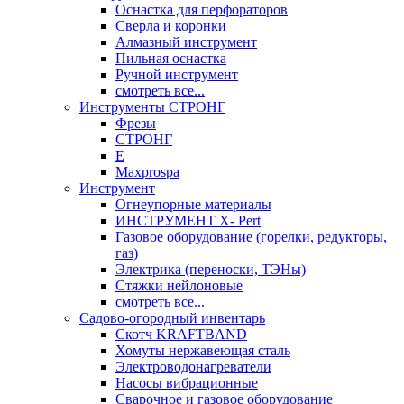
Оснастка для перфораторов
Сверла и коронки
Алмазный инструмент
Пильная оснастка
Ручной инструмент
смотреть все...
Инструменты СТРОНГ
Фрезы
СТРОНГ
Е
Maxprospa
Инструмент
Огнеупорные материалы
ИНСТРУМЕНТ X- Pert
Газовое оборудование (горелки, редукторы,
газ)
Электрика (переноски, ТЭНы)
Стяжки нейлоновые
смотреть все...
Садово-огородный инвентарь
Скотч KRAFTBAND
Хомуты нержавеющая сталь
Электроводонагреватели
Насосы вибрационные
Сварочное и газовое оборудование