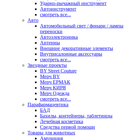
Ударно-рычажный инструмент
Автоинструмент
смотреть все...
Авто
Автомобильный свет / фонари / лампы
переноски
Автоэлектроника
Антенны
Внешние декоративные элементы
Внутрисалонные аксессуары
смотреть все...
Звездные проекты
BY Street Couture
Мерч BY
Мерч ЕРМАК
Мерч КИРЯ
Мерч Одежда
смотреть все...
Парафармацевтика
БАД
Бахилы, контейнеры, таблетницы
Лечебная косметика
Средства первой помощи
Товары для животных
Амуниция