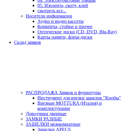
04. Электро-бытовые товары
05. Изолента, скотч, клей
смотреть все...
Носители информации
Аудио и видео кассеты
Конверты, стойки и прочее
Оптические диски (CD, DVD, Blu-Ray)
Карты памяти, флеш-диски
Склад замков
РАСПРОДАЖА Замков и фурнитуры
Инструмент для врезки защелок "Кнобы"
Врезные MOTTURA (Италия) и
комплектующие
Доводчики дверные
ЗАМКИ РАЗНЫЕ
ЗАЩЕЛКИ межкомнатные
Защелки APECS