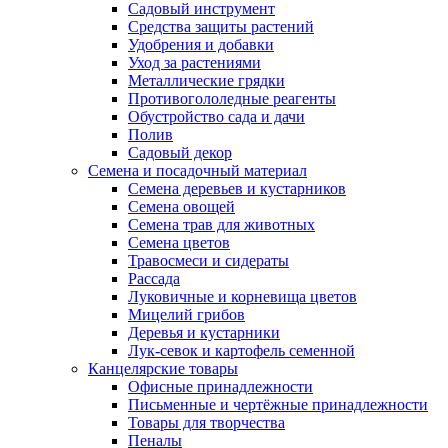
Садовый инструмент
Средства защиты растений
Удобрения и добавки
Уход за растениями
Металлические грядки
Противогололедные реагенты
Обустройство сада и дачи
Полив
Садовый декор
Семена и посадочный материал
Семена деревьев и кустарников
Семена овощей
Семена трав для животных
Семена цветов
Травосмеси и сидераты
Рассада
Луковичные и корневища цветов
Мицелий грибов
Деревья и кустарники
Лук-севок и картофель семенной
Канцелярские товары
Офисные принадлежности
Письменные и чертёжные принадлежности
Товары для творчества
Пеналы