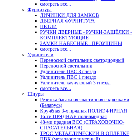
смотреть все...
Фурнитура
ЛИЧИНКИ ДЛЯ ЗАМКОВ
ДВЕРНАЯ ФУРНИТУРА
ПЕТЛИ
РУЧКИ ДВЕРНЫЕ - РУЧКИ-ЗАЩЁЛКИ -
КОМПЛЕКТУЮЩИЕ
ЗАМКИ НАВЕСНЫЕ - ПРОУШИНЫ
смотреть все...
Удлинители
Переносной светильник светодиодный
Переносной светильник
Удлинитель ПВС 3 гнезда
Удлинитель ПВС 1 гнездо
Удлинитель каучуковый 3 гнезда
смотреть все...
Шнуры
Резинка багажная эластичная с крючками
(Беларусь)
Кручёная 3-х прядная ПОЛИЭФИРНАЯ
16-ти ПРЯДНАЯ полиамидная
48-ми прядная ВСС (СТРАХОВОЧНО-
СПАСАТЕЛЬНАЯ)
ТРОС МЕТАЛЛИЧЕСКИЙ В ОПЛЕТКЕ
ПВХ (металлополимерный)