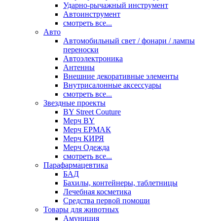
Ударно-рычажный инструмент
Автоинструмент
смотреть все...
Авто
Автомобильный свет / фонари / лампы
переноски
Автоэлектроника
Антенны
Внешние декоративные элементы
Внутрисалонные аксессуары
смотреть все...
Звездные проекты
BY Street Couture
Мерч BY
Мерч ЕРМАК
Мерч КИРЯ
Мерч Одежда
смотреть все...
Парафармацевтика
БАД
Бахилы, контейнеры, таблетницы
Лечебная косметика
Средства первой помощи
Товары для животных
Амуниция