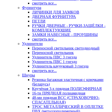
смотреть все...
Фурнитура
ЛИЧИНКИ ДЛЯ ЗАМКОВ
ДВЕРНАЯ ФУРНИТУРА
ПЕТЛИ
РУЧКИ ДВЕРНЫЕ - РУЧКИ-ЗАЩЁЛКИ -
КОМПЛЕКТУЮЩИЕ
ЗАМКИ НАВЕСНЫЕ - ПРОУШИНЫ
смотреть все...
Удлинители
Переносной светильник светодиодный
Переносной светильник
Удлинитель ПВС 3 гнезда
Удлинитель ПВС 1 гнездо
Удлинитель каучуковый 3 гнезда
смотреть все...
Шнуры
Резинка багажная эластичная с крючками
(Беларусь)
Кручёная 3-х прядная ПОЛИЭФИРНАЯ
16-ти ПРЯДНАЯ полиамидная
48-ми прядная ВСС (СТРАХОВОЧНО-
СПАСАТЕЛЬНАЯ)
ТРОС МЕТАЛЛИЧЕСКИЙ В ОПЛЕТКЕ
ПВХ (металлополимерный)