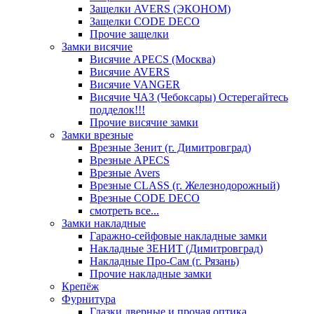
Защелки AVERS (ЭКОНОМ)
Защелки CODE DECO
Прочие защелки
Замки висячие
Висячие APECS (Москва)
Висячие AVERS
Висячие VANGER
Висячие ЧАЗ (Чебоксары) Остерегайтесь
подделок!!!
Прочие висячие замки
Замки врезные
Врезные Зенит (г. Димитровград)
Врезные APECS
Врезные Avers
Врезные CLASS (г. Железнодорожный)
Врезные CODE DECO
смотреть все...
Замки накладные
Гаражно-сейфовые накладные замки
Накладные ЗЕНИТ (Димитровград)
Накладные Про-Сам (г. Рязань)
Прочие накладные замки
Крепёж
Фурнитура
Глазки дверные и прочая оптика