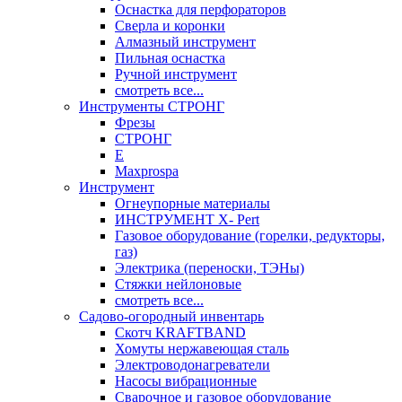
Оснастка для перфораторов
Сверла и коронки
Алмазный инструмент
Пильная оснастка
Ручной инструмент
смотреть все...
Инструменты СТРОНГ
Фрезы
СТРОНГ
Е
Maxprospa
Инструмент
Огнеупорные материалы
ИНСТРУМЕНТ X- Pert
Газовое оборудование (горелки, редукторы,
газ)
Электрика (переноски, ТЭНы)
Стяжки нейлоновые
смотреть все...
Садово-огородный инвентарь
Скотч KRAFTBAND
Хомуты нержавеющая сталь
Электроводонагреватели
Насосы вибрационные
Сварочное и газовое оборудование