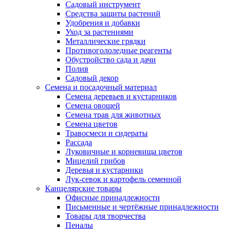
Садовый инструмент
Средства защиты растений
Удобрения и добавки
Уход за растениями
Металлические грядки
Противогололедные реагенты
Обустройство сада и дачи
Полив
Садовый декор
Семена и посадочный материал
Семена деревьев и кустарников
Семена овощей
Семена трав для животных
Семена цветов
Травосмеси и сидераты
Рассада
Луковичные и корневища цветов
Мицелий грибов
Деревья и кустарники
Лук-севок и картофель семенной
Канцелярские товары
Офисные принадлежности
Письменные и чертёжные принадлежности
Товары для творчества
Пеналы