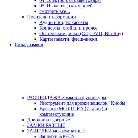
04. Электро-бытовые товары
05. Изолента, скотч, клей
смотреть все...
Носители информации
Аудио и видео кассеты
Конверты, стойки и прочее
Оптические диски (CD, DVD, Blu-Ray)
Карты памяти, флеш-диски
Склад замков
РАСПРОДАЖА Замков и фурнитуры
Инструмент для врезки защелок "Кнобы"
Врезные MOTTURA (Италия) и
комплектующие
Доводчики дверные
ЗАМКИ РАЗНЫЕ
ЗАЩЕЛКИ межкомнатные
Защелки APECS