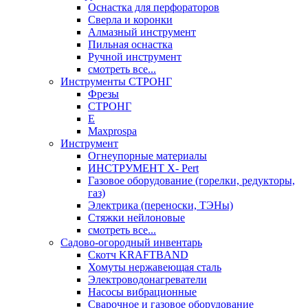
Оснастка для перфораторов
Сверла и коронки
Алмазный инструмент
Пильная оснастка
Ручной инструмент
смотреть все...
Инструменты СТРОНГ
Фрезы
СТРОНГ
Е
Maxprospa
Инструмент
Огнеупорные материалы
ИНСТРУМЕНТ X- Pert
Газовое оборудование (горелки, редукторы,
газ)
Электрика (переноски, ТЭНы)
Стяжки нейлоновые
смотреть все...
Садово-огородный инвентарь
Скотч KRAFTBAND
Хомуты нержавеющая сталь
Электроводонагреватели
Насосы вибрационные
Сварочное и газовое оборудование