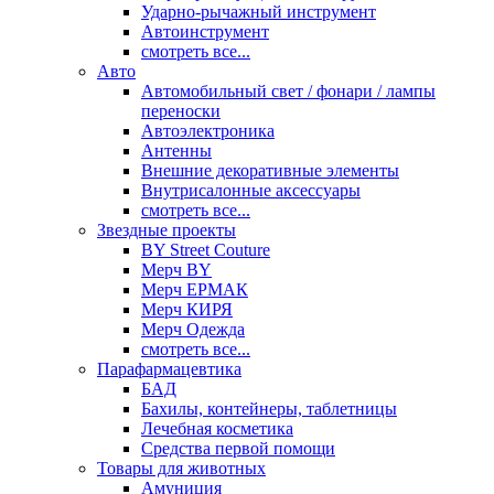
Ударно-рычажный инструмент
Автоинструмент
смотреть все...
Авто
Автомобильный свет / фонари / лампы
переноски
Автоэлектроника
Антенны
Внешние декоративные элементы
Внутрисалонные аксессуары
смотреть все...
Звездные проекты
BY Street Couture
Мерч BY
Мерч ЕРМАК
Мерч КИРЯ
Мерч Одежда
смотреть все...
Парафармацевтика
БАД
Бахилы, контейнеры, таблетницы
Лечебная косметика
Средства первой помощи
Товары для животных
Амуниция