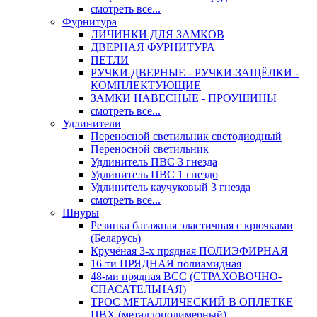
смотреть все...
Фурнитура
ЛИЧИНКИ ДЛЯ ЗАМКОВ
ДВЕРНАЯ ФУРНИТУРА
ПЕТЛИ
РУЧКИ ДВЕРНЫЕ - РУЧКИ-ЗАЩЁЛКИ -
КОМПЛЕКТУЮЩИЕ
ЗАМКИ НАВЕСНЫЕ - ПРОУШИНЫ
смотреть все...
Удлинители
Переносной светильник светодиодный
Переносной светильник
Удлинитель ПВС 3 гнезда
Удлинитель ПВС 1 гнездо
Удлинитель каучуковый 3 гнезда
смотреть все...
Шнуры
Резинка багажная эластичная с крючками
(Беларусь)
Кручёная 3-х прядная ПОЛИЭФИРНАЯ
16-ти ПРЯДНАЯ полиамидная
48-ми прядная ВСС (СТРАХОВОЧНО-
СПАСАТЕЛЬНАЯ)
ТРОС МЕТАЛЛИЧЕСКИЙ В ОПЛЕТКЕ
ПВХ (металлополимерный)