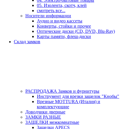
04. Электро-бытовые товары
05. Изолента, скотч, клей
смотреть все...
Носители информации
Аудио и видео кассеты
Конверты, стойки и прочее
Оптические диски (CD, DVD, Blu-Ray)
Карты памяти, флеш-диски
Склад замков
РАСПРОДАЖА Замков и фурнитуры
Инструмент для врезки защелок "Кнобы"
Врезные MOTTURA (Италия) и
комплектующие
Доводчики дверные
ЗАМКИ РАЗНЫЕ
ЗАЩЕЛКИ межкомнатные
Защелки APECS