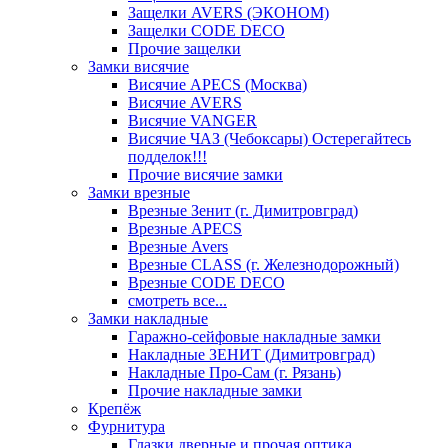
Защелки AVERS (ЭКОНОМ)
Защелки CODE DECO
Прочие защелки
Замки висячие
Висячие APECS (Москва)
Висячие AVERS
Висячие VANGER
Висячие ЧАЗ (Чебоксары) Остерегайтесь
подделок!!!
Прочие висячие замки
Замки врезные
Врезные Зенит (г. Димитровград)
Врезные APECS
Врезные Avers
Врезные CLASS (г. Железнодорожный)
Врезные CODE DECO
смотреть все...
Замки накладные
Гаражно-сейфовые накладные замки
Накладные ЗЕНИТ (Димитровград)
Накладные Про-Сам (г. Рязань)
Прочие накладные замки
Крепёж
Фурнитура
Глазки дверные и прочая оптика