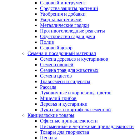
Садовый инструмент
Средства защиты растений
Удобрения и добавки
Уход за растениями
Металлические грядки
Противогололедные реагенты
Обустройство сада и дачи
Полив
Садовый декор
Семена и посадочный материал
Семена деревьев и кустарников
Семена овощей
Семена трав для животных
Семена цветов
Травосмеси и сидераты
Рассада
Луковичные и корневища цветов
Мицелий грибов
Деревья и кустарники
Лук-севок и картофель семенной
Канцелярские товары
Офисные принадлежности
Письменные и чертёжные принадлежности
Товары для творчества
Пеналы