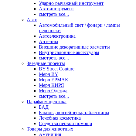
Ударно-рычажный инструмент
Автоинструмент
смотреть все...
Авто
Автомобильный свет / фонари / лампы
переноски
Автоэлектроника
Антенны
Внешние декоративные элементы
Внутрисалонные аксессуары
смотреть все...
Звездные проекты
BY Street Couture
Мерч BY
Мерч ЕРМАК
Мерч КИРЯ
Мерч Одежда
смотреть все...
Парафармацевтика
БАД
Бахилы, контейнеры, таблетницы
Лечебная косметика
Средства первой помощи
Товары для животных
Амуниция