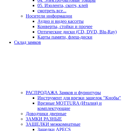
04. Электро-бытовые товары
05. Изолента, скотч, клей
смотреть все...
Носители информации
Аудио и видео кассеты
Конверты, стойки и прочее
Оптические диски (CD, DVD, Blu-Ray)
Карты памяти, флеш-диски
Склад замков
РАСПРОДАЖА Замков и фурнитуры
Инструмент для врезки защелок "Кнобы"
Врезные MOTTURA (Италия) и
комплектующие
Доводчики дверные
ЗАМКИ РАЗНЫЕ
ЗАЩЕЛКИ межкомнатные
Защелки APECS