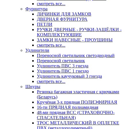
смотреть все...
Фурнитура
ЛИЧИНКИ ДЛЯ ЗАМКОВ
ДВЕРНАЯ ФУРНИТУРА
ПЕТЛИ
РУЧКИ ДВЕРНЫЕ - РУЧКИ-ЗАЩЁЛКИ -
КОМПЛЕКТУЮЩИЕ
ЗАМКИ НАВЕСНЫЕ - ПРОУШИНЫ
смотреть все...
Удлинители
Переносной светильник светодиодный
Переносной светильник
Удлинитель ПВС 3 гнезда
Удлинитель ПВС 1 гнездо
Удлинитель каучуковый 3 гнезда
смотреть все...
Шнуры
Резинка багажная эластичная с крючками
(Беларусь)
Кручёная 3-х прядная ПОЛИЭФИРНАЯ
16-ти ПРЯДНАЯ полиамидная
48-ми прядная ВСС (СТРАХОВОЧНО-
СПАСАТЕЛЬНАЯ)
ТРОС МЕТАЛЛИЧЕСКИЙ В ОПЛЕТКЕ
ПВХ (металлополимерный)