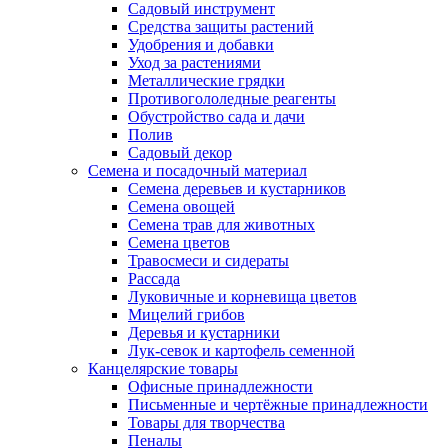
Садовый инструмент
Средства защиты растений
Удобрения и добавки
Уход за растениями
Металлические грядки
Противогололедные реагенты
Обустройство сада и дачи
Полив
Садовый декор
Семена и посадочный материал
Семена деревьев и кустарников
Семена овощей
Семена трав для животных
Семена цветов
Травосмеси и сидераты
Рассада
Луковичные и корневища цветов
Мицелий грибов
Деревья и кустарники
Лук-севок и картофель семенной
Канцелярские товары
Офисные принадлежности
Письменные и чертёжные принадлежности
Товары для творчества
Пеналы