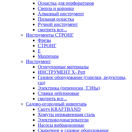
Оснастка для перфораторов
Сверла и коронки
Алмазный инструмент
Пильная оснастка
Ручной инструмент
смотреть все...
Инструменты СТРОНГ
Фрезы
СТРОНГ
Е
Maxprospa
Инструмент
Огнеупорные материалы
ИНСТРУМЕНТ X- Pert
Газовое оборудование (горелки, редукторы,
газ)
Электрика (переноски, ТЭНы)
Стяжки нейлоновые
смотреть все...
Садово-огородный инвентарь
Скотч KRAFTBAND
Хомуты нержавеющая сталь
Электроводонагреватели
Насосы вибрационные
Сварочное и газовое оборудование