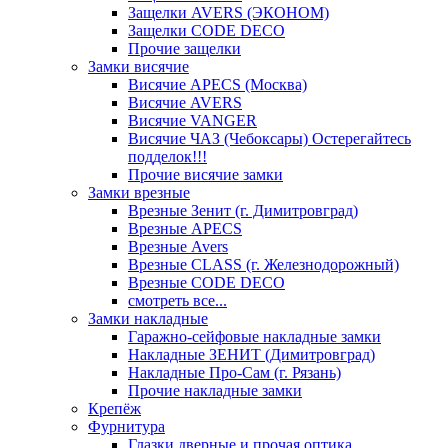
Защелки AVERS (ЭКОНОМ)
Защелки CODE DECO
Прочие защелки
Замки висячие
Висячие APECS (Москва)
Висячие AVERS
Висячие VANGER
Висячие ЧАЗ (Чебоксары) Остерегайтесь
подделок!!!
Прочие висячие замки
Замки врезные
Врезные Зенит (г. Димитровград)
Врезные APECS
Врезные Avers
Врезные CLASS (г. Железнодорожный)
Врезные CODE DECO
смотреть все...
Замки накладные
Гаражно-сейфовые накладные замки
Накладные ЗЕНИТ (Димитровград)
Накладные Про-Сам (г. Рязань)
Прочие накладные замки
Крепёж
Фурнитура
Глазки дверные и прочая оптика