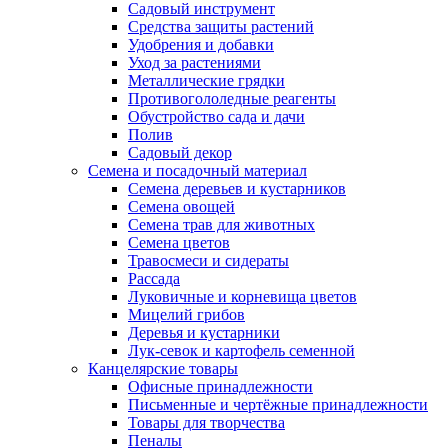
Садовый инструмент
Средства защиты растений
Удобрения и добавки
Уход за растениями
Металлические грядки
Противогололедные реагенты
Обустройство сада и дачи
Полив
Садовый декор
Семена и посадочный материал
Семена деревьев и кустарников
Семена овощей
Семена трав для животных
Семена цветов
Травосмеси и сидераты
Рассада
Луковичные и корневища цветов
Мицелий грибов
Деревья и кустарники
Лук-севок и картофель семенной
Канцелярские товары
Офисные принадлежности
Письменные и чертёжные принадлежности
Товары для творчества
Пеналы