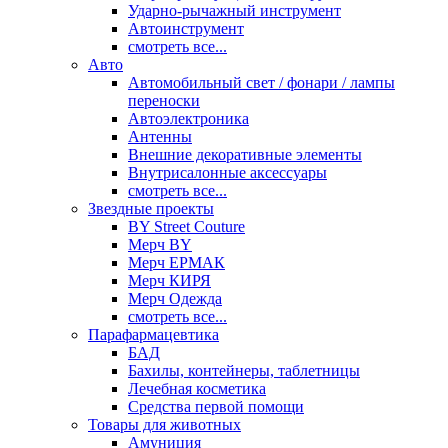
Ударно-рычажный инструмент
Автоинструмент
смотреть все...
Авто
Автомобильный свет / фонари / лампы
переноски
Автоэлектроника
Антенны
Внешние декоративные элементы
Внутрисалонные аксессуары
смотреть все...
Звездные проекты
BY Street Couture
Мерч BY
Мерч ЕРМАК
Мерч КИРЯ
Мерч Одежда
смотреть все...
Парафармацевтика
БАД
Бахилы, контейнеры, таблетницы
Лечебная косметика
Средства первой помощи
Товары для животных
Амуниция