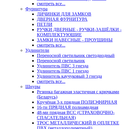
смотреть все...
Фурнитура
ЛИЧИНКИ ДЛЯ ЗАМКОВ
ДВЕРНАЯ ФУРНИТУРА
ПЕТЛИ
РУЧКИ ДВЕРНЫЕ - РУЧКИ-ЗАЩЁЛКИ -
КОМПЛЕКТУЮЩИЕ
ЗАМКИ НАВЕСНЫЕ - ПРОУШИНЫ
смотреть все...
Удлинители
Переносной светильник светодиодный
Переносной светильник
Удлинитель ПВС 3 гнезда
Удлинитель ПВС 1 гнездо
Удлинитель каучуковый 3 гнезда
смотреть все...
Шнуры
Резинка багажная эластичная с крючками
(Беларусь)
Кручёная 3-х прядная ПОЛИЭФИРНАЯ
16-ти ПРЯДНАЯ полиамидная
48-ми прядная ВСС (СТРАХОВОЧНО-
СПАСАТЕЛЬНАЯ)
ТРОС МЕТАЛЛИЧЕСКИЙ В ОПЛЕТКЕ
ПВХ (металлополимерный)