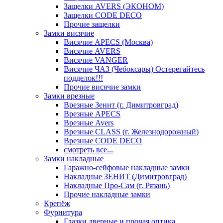
Защелки AVERS (ЭКОНОМ)
Защелки CODE DECO
Прочие защелки
Замки висячие
Висячие APECS (Москва)
Висячие AVERS
Висячие VANGER
Висячие ЧАЗ (Чебоксары) Остерегайтесь
подделок!!!
Прочие висячие замки
Замки врезные
Врезные Зенит (г. Димитровград)
Врезные APECS
Врезные Avers
Врезные CLASS (г. Железнодорожный)
Врезные CODE DECO
смотреть все...
Замки накладные
Гаражно-сейфовые накладные замки
Накладные ЗЕНИТ (Димитровград)
Накладные Про-Сам (г. Рязань)
Прочие накладные замки
Крепёж
Фурнитура
Глазки дверные и прочая оптика