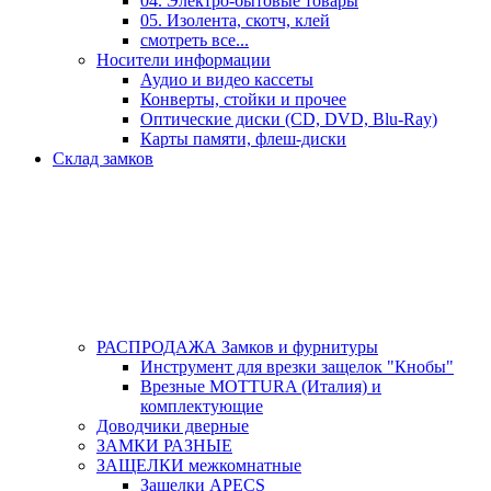
04. Электро-бытовые товары
05. Изолента, скотч, клей
смотреть все...
Носители информации
Аудио и видео кассеты
Конверты, стойки и прочее
Оптические диски (CD, DVD, Blu-Ray)
Карты памяти, флеш-диски
Склад замков
РАСПРОДАЖА Замков и фурнитуры
Инструмент для врезки защелок "Кнобы"
Врезные MOTTURA (Италия) и
комплектующие
Доводчики дверные
ЗАМКИ РАЗНЫЕ
ЗАЩЕЛКИ межкомнатные
Защелки APECS