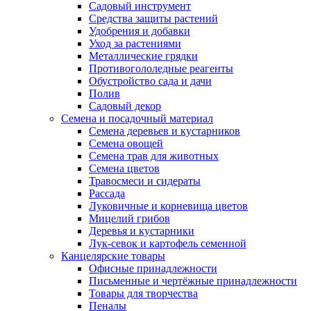
Садовый инструмент
Средства защиты растений
Удобрения и добавки
Уход за растениями
Металлические грядки
Противогололедные реагенты
Обустройство сада и дачи
Полив
Садовый декор
Семена и посадочный материал
Семена деревьев и кустарников
Семена овощей
Семена трав для животных
Семена цветов
Травосмеси и сидераты
Рассада
Луковичные и корневища цветов
Мицелий грибов
Деревья и кустарники
Лук-севок и картофель семенной
Канцелярские товары
Офисные принадлежности
Письменные и чертёжные принадлежности
Товары для творчества
Пеналы