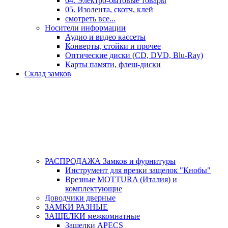
04. Электро-бытовые товары
05. Изолента, скотч, клей
смотреть все...
Носители информации
Аудио и видео кассеты
Конверты, стойки и прочее
Оптические диски (CD, DVD, Blu-Ray)
Карты памяти, флеш-диски
Склад замков
РАСПРОДАЖА Замков и фурнитуры
Инструмент для врезки защелок "Кнобы"
Врезные MOTTURA (Италия) и
комплектующие
Доводчики дверные
ЗАМКИ РАЗНЫЕ
ЗАЩЕЛКИ межкомнатные
Защелки APECS