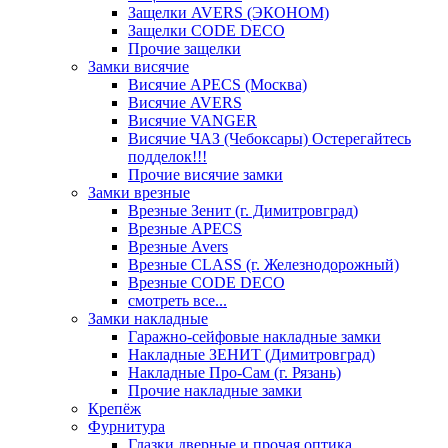
Защелки AVERS (ЭКОНОМ)
Защелки CODE DECO
Прочие защелки
Замки висячие
Висячие APECS (Москва)
Висячие AVERS
Висячие VANGER
Висячие ЧАЗ (Чебоксары) Остерегайтесь
подделок!!!
Прочие висячие замки
Замки врезные
Врезные Зенит (г. Димитровград)
Врезные APECS
Врезные Avers
Врезные CLASS (г. Железнодорожный)
Врезные CODE DECO
смотреть все...
Замки накладные
Гаражно-сейфовые накладные замки
Накладные ЗЕНИТ (Димитровград)
Накладные Про-Сам (г. Рязань)
Прочие накладные замки
Крепёж
Фурнитура
Глазки дверные и прочая оптика