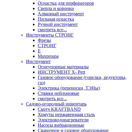
Оснастка для перфораторов
Сверла и коронки
Алмазный инструмент
Пильная оснастка
Ручной инструмент
смотреть все...
Инструменты СТРОНГ
Фрезы
СТРОНГ
Е
Maxprospa
Инструмент
Огнеупорные материалы
ИНСТРУМЕНТ X- Pert
Газовое оборудование (горелки, редукторы,
газ)
Электрика (переноски, ТЭНы)
Стяжки нейлоновые
смотреть все...
Садово-огородный инвентарь
Скотч KRAFTBAND
Хомуты нержавеющая сталь
Электроводонагреватели
Насосы вибрационные
Сварочное и газовое оборудование