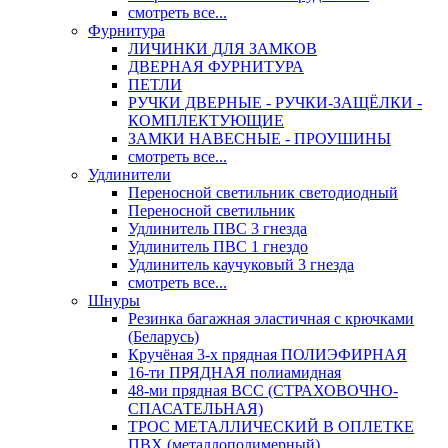
смотреть все...
Фурнитура
ЛИЧИНКИ ДЛЯ ЗАМКОВ
ДВЕРНАЯ ФУРНИТУРА
ПЕТЛИ
РУЧКИ ДВЕРНЫЕ - РУЧКИ-ЗАЩЁЛКИ -
КОМПЛЕКТУЮЩИЕ
ЗАМКИ НАВЕСНЫЕ - ПРОУШИНЫ
смотреть все...
Удлинители
Переносной светильник светодиодный
Переносной светильник
Удлинитель ПВС 3 гнезда
Удлинитель ПВС 1 гнездо
Удлинитель каучуковый 3 гнезда
смотреть все...
Шнуры
Резинка багажная эластичная с крючками
(Беларусь)
Кручёная 3-х прядная ПОЛИЭФИРНАЯ
16-ти ПРЯДНАЯ полиамидная
48-ми прядная ВСС (СТРАХОВОЧНО-
СПАСАТЕЛЬНАЯ)
ТРОС МЕТАЛЛИЧЕСКИЙ В ОПЛЕТКЕ
ПВХ (металлополимерный)