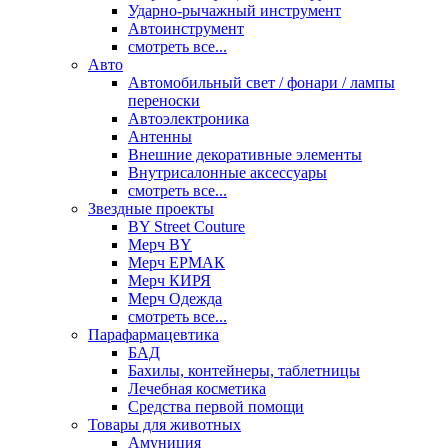
Ударно-рычажный инструмент
Автоинструмент
смотреть все...
Авто
Автомобильный свет / фонари / лампы
переноски
Автоэлектроника
Антенны
Внешние декоративные элементы
Внутрисалонные аксессуары
смотреть все...
Звездные проекты
BY Street Couture
Мерч BY
Мерч ЕРМАК
Мерч КИРЯ
Мерч Одежда
смотреть все...
Парафармацевтика
БАД
Бахилы, контейнеры, таблетницы
Лечебная косметика
Средства первой помощи
Товары для животных
Амуниция