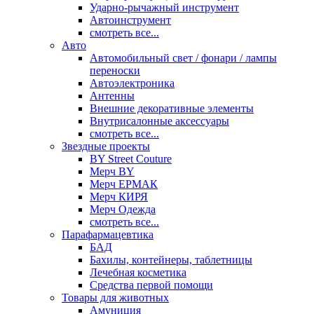
Ударно-рычажный инструмент
Автоинструмент
смотреть все...
Авто
Автомобильный свет / фонари / лампы
переноски
Автоэлектроника
Антенны
Внешние декоративные элементы
Внутрисалонные аксессуары
смотреть все...
Звездные проекты
BY Street Couture
Мерч BY
Мерч ЕРМАК
Мерч КИРЯ
Мерч Одежда
смотреть все...
Парафармацевтика
БАД
Бахилы, контейнеры, таблетницы
Лечебная косметика
Средства первой помощи
Товары для животных
Амуниция