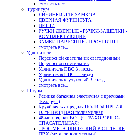
смотреть все...
Фурнитура
ЛИЧИНКИ ДЛЯ ЗАМКОВ
ДВЕРНАЯ ФУРНИТУРА
ПЕТЛИ
РУЧКИ ДВЕРНЫЕ - РУЧКИ-ЗАЩЁЛКИ -
КОМПЛЕКТУЮЩИЕ
ЗАМКИ НАВЕСНЫЕ - ПРОУШИНЫ
смотреть все...
Удлинители
Переносной светильник светодиодный
Переносной светильник
Удлинитель ПВС 3 гнезда
Удлинитель ПВС 1 гнездо
Удлинитель каучуковый 3 гнезда
смотреть все...
Шнуры
Резинка багажная эластичная с крючками
(Беларусь)
Кручёная 3-х прядная ПОЛИЭФИРНАЯ
16-ти ПРЯДНАЯ полиамидная
48-ми прядная ВСС (СТРАХОВОЧНО-
СПАСАТЕЛЬНАЯ)
ТРОС МЕТАЛЛИЧЕСКИЙ В ОПЛЕТКЕ
ПВХ (металлополимерный)