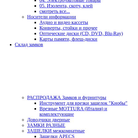
04. Электро-бытовые товары
05. Изолента, скотч, клей
смотреть все...
Носители информации
Аудио и видео кассеты
Конверты, стойки и прочее
Оптические диски (CD, DVD, Blu-Ray)
Карты памяти, флеш-диски
Склад замков
РАСПРОДАЖА Замков и фурнитуры
Инструмент для врезки защелок "Кнобы"
Врезные MOTTURA (Италия) и
комплектующие
Доводчики дверные
ЗАМКИ РАЗНЫЕ
ЗАЩЕЛКИ межкомнатные
Защелки APECS