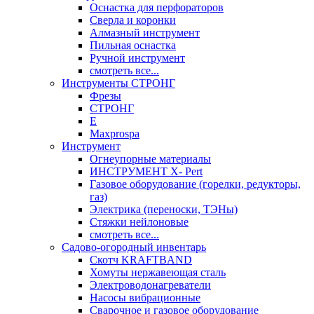
Оснастка для перфораторов
Сверла и коронки
Алмазный инструмент
Пильная оснастка
Ручной инструмент
смотреть все...
Инструменты СТРОНГ
Фрезы
СТРОНГ
Е
Maxprospa
Инструмент
Огнеупорные материалы
ИНСТРУМЕНТ X- Pert
Газовое оборудование (горелки, редукторы,
газ)
Электрика (переноски, ТЭНы)
Стяжки нейлоновые
смотреть все...
Садово-огородный инвентарь
Скотч KRAFTBAND
Хомуты нержавеющая сталь
Электроводонагреватели
Насосы вибрационные
Сварочное и газовое оборудование