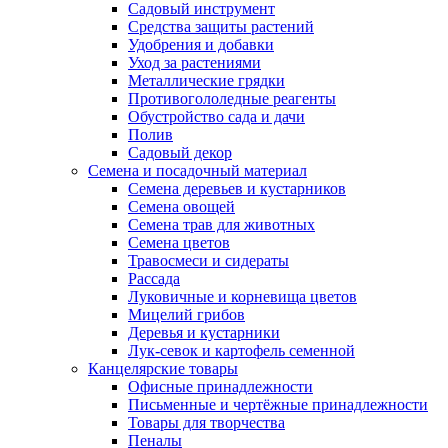
Садовый инструмент
Средства защиты растений
Удобрения и добавки
Уход за растениями
Металлические грядки
Противогололедные реагенты
Обустройство сада и дачи
Полив
Садовый декор
Семена и посадочный материал
Семена деревьев и кустарников
Семена овощей
Семена трав для животных
Семена цветов
Травосмеси и сидераты
Рассада
Луковичные и корневища цветов
Мицелий грибов
Деревья и кустарники
Лук-севок и картофель семенной
Канцелярские товары
Офисные принадлежности
Письменные и чертёжные принадлежности
Товары для творчества
Пеналы