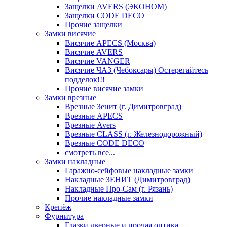
Защелки AVERS (ЭКОНОМ)
Защелки CODE DECO
Прочие защелки
Замки висячие
Висячие APECS (Москва)
Висячие AVERS
Висячие VANGER
Висячие ЧАЗ (Чебоксары) Остерегайтесь
подделок!!!
Прочие висячие замки
Замки врезные
Врезные Зенит (г. Димитровград)
Врезные APECS
Врезные Avers
Врезные CLASS (г. Железнодорожный)
Врезные CODE DECO
смотреть все...
Замки накладные
Гаражно-сейфовые накладные замки
Накладные ЗЕНИТ (Димитровград)
Накладные Про-Сам (г. Рязань)
Прочие накладные замки
Крепёж
Фурнитура
Глазки дверные и прочая оптика