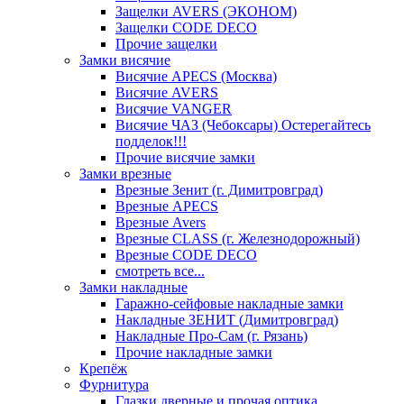
Защелки AVERS (ЭКОНОМ)
Защелки CODE DECO
Прочие защелки
Замки висячие
Висячие APECS (Москва)
Висячие AVERS
Висячие VANGER
Висячие ЧАЗ (Чебоксары) Остерегайтесь
подделок!!!
Прочие висячие замки
Замки врезные
Врезные Зенит (г. Димитровград)
Врезные APECS
Врезные Avers
Врезные CLASS (г. Железнодорожный)
Врезные CODE DECO
смотреть все...
Замки накладные
Гаражно-сейфовые накладные замки
Накладные ЗЕНИТ (Димитровград)
Накладные Про-Сам (г. Рязань)
Прочие накладные замки
Крепёж
Фурнитура
Глазки дверные и прочая оптика