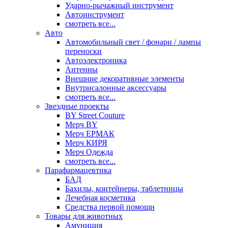
Ударно-рычажный инструмент
Автоинструмент
смотреть все...
Авто
Автомобильный свет / фонари / лампы
переноски
Автоэлектроника
Антенны
Внешние декоративные элементы
Внутрисалонные аксессуары
смотреть все...
Звездные проекты
BY Street Couture
Мерч BY
Мерч ЕРМАК
Мерч КИРЯ
Мерч Одежда
смотреть все...
Парафармацевтика
БАД
Бахилы, контейнеры, таблетницы
Лечебная косметика
Средства первой помощи
Товары для животных
Амуниция