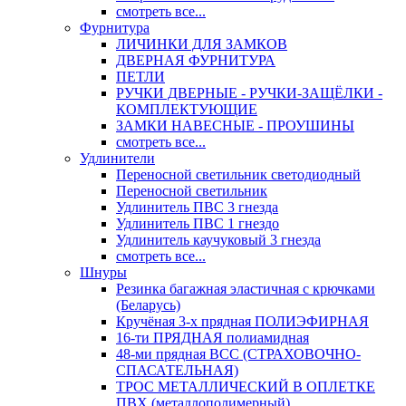
смотреть все...
Фурнитура
ЛИЧИНКИ ДЛЯ ЗАМКОВ
ДВЕРНАЯ ФУРНИТУРА
ПЕТЛИ
РУЧКИ ДВЕРНЫЕ - РУЧКИ-ЗАЩЁЛКИ -
КОМПЛЕКТУЮЩИЕ
ЗАМКИ НАВЕСНЫЕ - ПРОУШИНЫ
смотреть все...
Удлинители
Переносной светильник светодиодный
Переносной светильник
Удлинитель ПВС 3 гнезда
Удлинитель ПВС 1 гнездо
Удлинитель каучуковый 3 гнезда
смотреть все...
Шнуры
Резинка багажная эластичная с крючками
(Беларусь)
Кручёная 3-х прядная ПОЛИЭФИРНАЯ
16-ти ПРЯДНАЯ полиамидная
48-ми прядная ВСС (СТРАХОВОЧНО-
СПАСАТЕЛЬНАЯ)
ТРОС МЕТАЛЛИЧЕСКИЙ В ОПЛЕТКЕ
ПВХ (металлополимерный)