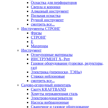
Оснастка для перфораторов
Сверла и коронки
Алмазный инструмент
Пильная оснастка
Ручной инструмент
смотреть все...
Инструменты СТРОНГ
Фрезы
СТРОНГ
Е
Maxprospa
Инструмент
Огнеупорные материалы
ИНСТРУМЕНТ X- Pert
Газовое оборудование (горелки, редукторы,
газ)
Электрика (переноски, ТЭНы)
Стяжки нейлоновые
смотреть все...
Садово-огородный инвентарь
Скотч KRAFTBAND
Хомуты нержавеющая сталь
Электроводонагреватели
Насосы вибрационные
Сварочное и газовое оборудование