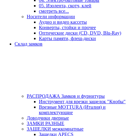
04. Электро-бытовые товары
05. Изолента, скотч, клей
смотреть все...
Носители информации
Аудио и видео кассеты
Конверты, стойки и прочее
Оптические диски (CD, DVD, Blu-Ray)
Карты памяти, флеш-диски
Склад замков
РАСПРОДАЖА Замков и фурнитуры
Инструмент для врезки защелок "Кнобы"
Врезные MOTTURA (Италия) и
комплектующие
Доводчики дверные
ЗАМКИ РАЗНЫЕ
ЗАЩЕЛКИ межкомнатные
Защелки APECS