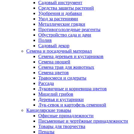
Садовый инструмент
Средства защиты растений
Удобрения и добавки
Уход за растениями
Металлические грядки
Противогололедные реагенты
Обустройство сада и дачи
Полив
Садовый декор
Семена и посадочный материал
Семена деревьев и кустарников
Семена овощей
Семена трав для животных
Семена цветов
Травосмеси и сидераты
Рассада
Луковичные и корневища цветов
Мицелий грибов
Деревья и кустарники
Лук-севок и картофель семенной
Канцелярские товары
Офисные принадлежности
Письменные и чертёжные принадлежности
Товары для творчества
Пеналы