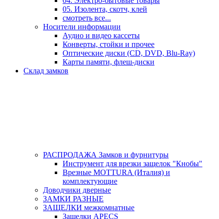
04. Электро-бытовые товары
05. Изолента, скотч, клей
смотреть все...
Носители информации
Аудио и видео кассеты
Конверты, стойки и прочее
Оптические диски (CD, DVD, Blu-Ray)
Карты памяти, флеш-диски
Склад замков
РАСПРОДАЖА Замков и фурнитуры
Инструмент для врезки защелок "Кнобы"
Врезные MOTTURA (Италия) и
комплектующие
Доводчики дверные
ЗАМКИ РАЗНЫЕ
ЗАЩЕЛКИ межкомнатные
Защелки APECS