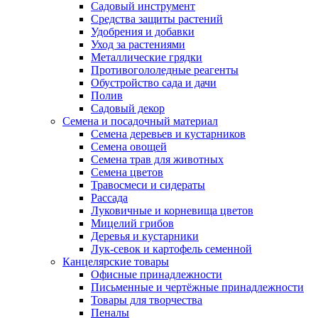
Садовый инструмент
Средства защиты растений
Удобрения и добавки
Уход за растениями
Металлические грядки
Противогололедные реагенты
Обустройство сада и дачи
Полив
Садовый декор
Семена и посадочный материал
Семена деревьев и кустарников
Семена овощей
Семена трав для животных
Семена цветов
Травосмеси и сидераты
Рассада
Луковичные и корневища цветов
Мицелий грибов
Деревья и кустарники
Лук-севок и картофель семенной
Канцелярские товары
Офисные принадлежности
Письменные и чертёжные принадлежности
Товары для творчества
Пеналы