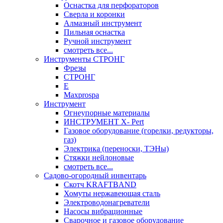
Оснастка для перфораторов
Сверла и коронки
Алмазный инструмент
Пильная оснастка
Ручной инструмент
смотреть все...
Инструменты СТРОНГ
Фрезы
СТРОНГ
Е
Maxprospa
Инструмент
Огнеупорные материалы
ИНСТРУМЕНТ X- Pert
Газовое оборудование (горелки, редукторы,
газ)
Электрика (переноски, ТЭНы)
Стяжки нейлоновые
смотреть все...
Садово-огородный инвентарь
Скотч KRAFTBAND
Хомуты нержавеющая сталь
Электроводонагреватели
Насосы вибрационные
Сварочное и газовое оборудование