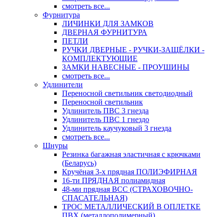
смотреть все...
Фурнитура
ЛИЧИНКИ ДЛЯ ЗАМКОВ
ДВЕРНАЯ ФУРНИТУРА
ПЕТЛИ
РУЧКИ ДВЕРНЫЕ - РУЧКИ-ЗАЩЁЛКИ -
КОМПЛЕКТУЮЩИЕ
ЗАМКИ НАВЕСНЫЕ - ПРОУШИНЫ
смотреть все...
Удлинители
Переносной светильник светодиодный
Переносной светильник
Удлинитель ПВС 3 гнезда
Удлинитель ПВС 1 гнездо
Удлинитель каучуковый 3 гнезда
смотреть все...
Шнуры
Резинка багажная эластичная с крючками
(Беларусь)
Кручёная 3-х прядная ПОЛИЭФИРНАЯ
16-ти ПРЯДНАЯ полиамидная
48-ми прядная ВСС (СТРАХОВОЧНО-
СПАСАТЕЛЬНАЯ)
ТРОС МЕТАЛЛИЧЕСКИЙ В ОПЛЕТКЕ
ПВХ (металлополимерный)