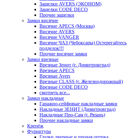
Защелки AVERS (ЭКОНОМ)
Защелки CODE DECO
Прочие защелки
Замки висячие
Висячие APECS (Москва)
Висячие AVERS
Висячие VANGER
Висячие ЧАЗ (Чебоксары) Остерегайтесь
подделок!!!
Прочие висячие замки
Замки врезные
Врезные Зенит (г. Димитровград)
Врезные APECS
Врезные Avers
Врезные CLASS (г. Железнодорожный)
Врезные CODE DECO
смотреть все...
Замки накладные
Гаражно-сейфовые накладные замки
Накладные ЗЕНИТ (Димитровград)
Накладные Про-Сам (г. Рязань)
Прочие накладные замки
Крепёж
Фурнитура
Глазки дверные и прочая оптика