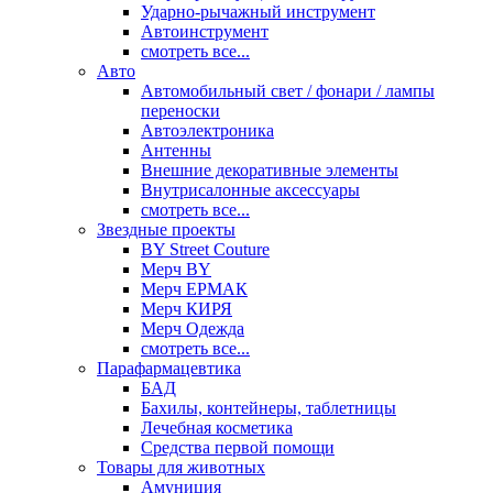
Ударно-рычажный инструмент
Автоинструмент
смотреть все...
Авто
Автомобильный свет / фонари / лампы
переноски
Автоэлектроника
Антенны
Внешние декоративные элементы
Внутрисалонные аксессуары
смотреть все...
Звездные проекты
BY Street Couture
Мерч BY
Мерч ЕРМАК
Мерч КИРЯ
Мерч Одежда
смотреть все...
Парафармацевтика
БАД
Бахилы, контейнеры, таблетницы
Лечебная косметика
Средства первой помощи
Товары для животных
Амуниция