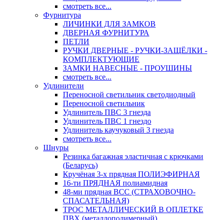
смотреть все...
Фурнитура
ЛИЧИНКИ ДЛЯ ЗАМКОВ
ДВЕРНАЯ ФУРНИТУРА
ПЕТЛИ
РУЧКИ ДВЕРНЫЕ - РУЧКИ-ЗАЩЁЛКИ -
КОМПЛЕКТУЮЩИЕ
ЗАМКИ НАВЕСНЫЕ - ПРОУШИНЫ
смотреть все...
Удлинители
Переносной светильник светодиодный
Переносной светильник
Удлинитель ПВС 3 гнезда
Удлинитель ПВС 1 гнездо
Удлинитель каучуковый 3 гнезда
смотреть все...
Шнуры
Резинка багажная эластичная с крючками
(Беларусь)
Кручёная 3-х прядная ПОЛИЭФИРНАЯ
16-ти ПРЯДНАЯ полиамидная
48-ми прядная ВСС (СТРАХОВОЧНО-
СПАСАТЕЛЬНАЯ)
ТРОС МЕТАЛЛИЧЕСКИЙ В ОПЛЕТКЕ
ПВХ (металлополимерный)