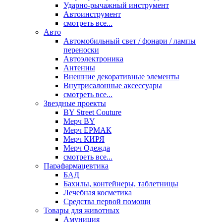
Ударно-рычажный инструмент
Автоинструмент
смотреть все...
Авто
Автомобильный свет / фонари / лампы
переноски
Автоэлектроника
Антенны
Внешние декоративные элементы
Внутрисалонные аксессуары
смотреть все...
Звездные проекты
BY Street Couture
Мерч BY
Мерч ЕРМАК
Мерч КИРЯ
Мерч Одежда
смотреть все...
Парафармацевтика
БАД
Бахилы, контейнеры, таблетницы
Лечебная косметика
Средства первой помощи
Товары для животных
Амуниция