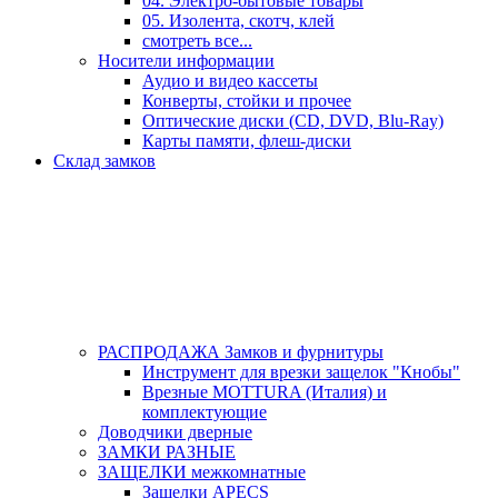
04. Электро-бытовые товары
05. Изолента, скотч, клей
смотреть все...
Носители информации
Аудио и видео кассеты
Конверты, стойки и прочее
Оптические диски (CD, DVD, Blu-Ray)
Карты памяти, флеш-диски
Склад замков
РАСПРОДАЖА Замков и фурнитуры
Инструмент для врезки защелок "Кнобы"
Врезные MOTTURA (Италия) и
комплектующие
Доводчики дверные
ЗАМКИ РАЗНЫЕ
ЗАЩЕЛКИ межкомнатные
Защелки APECS