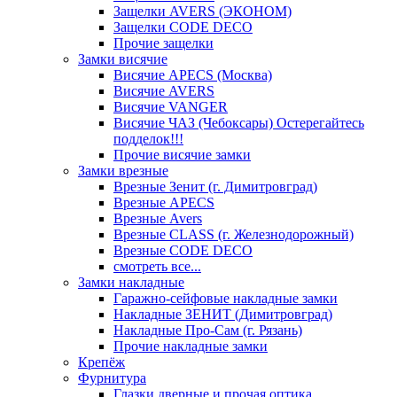
Защелки AVERS (ЭКОНОМ)
Защелки CODE DECO
Прочие защелки
Замки висячие
Висячие APECS (Москва)
Висячие AVERS
Висячие VANGER
Висячие ЧАЗ (Чебоксары) Остерегайтесь
подделок!!!
Прочие висячие замки
Замки врезные
Врезные Зенит (г. Димитровград)
Врезные APECS
Врезные Avers
Врезные CLASS (г. Железнодорожный)
Врезные CODE DECO
смотреть все...
Замки накладные
Гаражно-сейфовые накладные замки
Накладные ЗЕНИТ (Димитровград)
Накладные Про-Сам (г. Рязань)
Прочие накладные замки
Крепёж
Фурнитура
Глазки дверные и прочая оптика