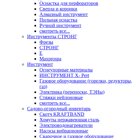
Оснастка для перфораторов
Сверла и коронки
Алмазный инструмент
Пильная оснастка
Ручной инструмент
смотреть все...
Инструменты СТРОНГ
Фрезы
СТРОНГ
Е
Maxprospa
Инструмент
Огнеупорные материалы
ИНСТРУМЕНТ X- Pert
Газовое оборудование (горелки, редукторы,
газ)
Электрика (переноски, ТЭНы)
Стяжки нейлоновые
смотреть все...
Садово-огородный инвентарь
Скотч KRAFTBAND
Хомуты нержавеющая сталь
Электроводонагреватели
Насосы вибрационные
Сварочное и газовое оборудование