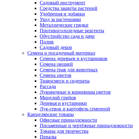
Садовый инструмент
Средства защиты растений
Удобрения и добавки
Уход за растениями
Металлические грядки
Противогололедные реагенты
Обустройство сада и дачи
Полив
Садовый декор
Семена и посадочный материал
Семена деревьев и кустарников
Семена овощей
Семена трав для животных
Семена цветов
Травосмеси и сидераты
Рассада
Луковичные и корневища цветов
Мицелий грибов
Деревья и кустарники
Лук-севок и картофель семенной
Канцелярские товары
Офисные принадлежности
Письменные и чертёжные принадлежности
Товары для творчества
Пеналы