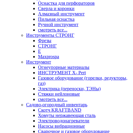
Оснастка для перфораторов
Сверла и коронки
Алмазный инструмент
Пильная оснастка
Ручной инструмент
смотреть все...
Инструменты СТРОНГ
Фрезы
СТРОНГ
Е
Maxprospa
Инструмент
Огнеупорные материалы
ИНСТРУМЕНТ X- Pert
Газовое оборудование (горелки, редукторы,
газ)
Электрика (переноски, ТЭНы)
Стяжки нейлоновые
смотреть все...
Садово-огородный инвентарь
Скотч KRAFTBAND
Хомуты нержавеющая сталь
Электроводонагреватели
Насосы вибрационные
Сварочное и газовое оборудование