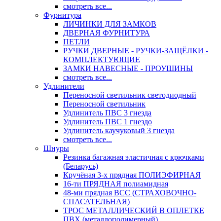
смотреть все...
Фурнитура
ЛИЧИНКИ ДЛЯ ЗАМКОВ
ДВЕРНАЯ ФУРНИТУРА
ПЕТЛИ
РУЧКИ ДВЕРНЫЕ - РУЧКИ-ЗАЩЁЛКИ -
КОМПЛЕКТУЮЩИЕ
ЗАМКИ НАВЕСНЫЕ - ПРОУШИНЫ
смотреть все...
Удлинители
Переносной светильник светодиодный
Переносной светильник
Удлинитель ПВС 3 гнезда
Удлинитель ПВС 1 гнездо
Удлинитель каучуковый 3 гнезда
смотреть все...
Шнуры
Резинка багажная эластичная с крючками
(Беларусь)
Кручёная 3-х прядная ПОЛИЭФИРНАЯ
16-ти ПРЯДНАЯ полиамидная
48-ми прядная ВСС (СТРАХОВОЧНО-
СПАСАТЕЛЬНАЯ)
ТРОС МЕТАЛЛИЧЕСКИЙ В ОПЛЕТКЕ
ПВХ (металлополимерный)