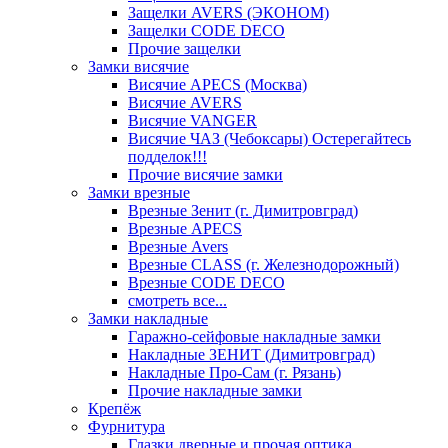
Защелки AVERS (ЭКОНОМ)
Защелки CODE DECO
Прочие защелки
Замки висячие
Висячие APECS (Москва)
Висячие AVERS
Висячие VANGER
Висячие ЧАЗ (Чебоксары) Остерегайтесь
подделок!!!
Прочие висячие замки
Замки врезные
Врезные Зенит (г. Димитровград)
Врезные APECS
Врезные Avers
Врезные CLASS (г. Железнодорожный)
Врезные CODE DECO
смотреть все...
Замки накладные
Гаражно-сейфовые накладные замки
Накладные ЗЕНИТ (Димитровград)
Накладные Про-Сам (г. Рязань)
Прочие накладные замки
Крепёж
Фурнитура
Глазки дверные и прочая оптика