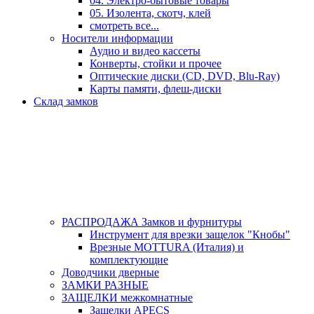
04. Электро-бытовые товары
05. Изолента, скотч, клей
смотреть все...
Носители информации
Аудио и видео кассеты
Конверты, стойки и прочее
Оптические диски (CD, DVD, Blu-Ray)
Карты памяти, флеш-диски
Склад замков
РАСПРОДАЖА Замков и фурнитуры
Инструмент для врезки защелок "Кнобы"
Врезные MOTTURA (Италия) и
комплектующие
Доводчики дверные
ЗАМКИ РАЗНЫЕ
ЗАЩЕЛКИ межкомнатные
Защелки APECS