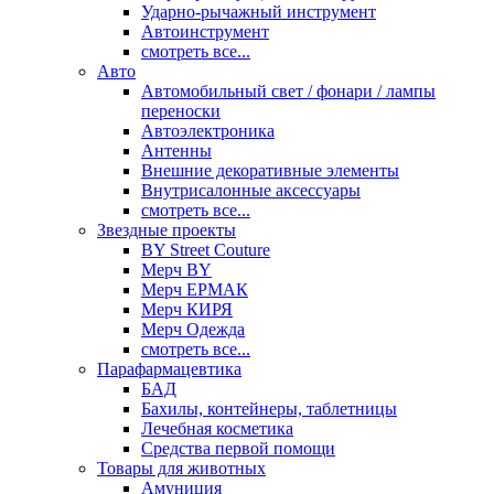
Ударно-рычажный инструмент
Автоинструмент
смотреть все...
Авто
Автомобильный свет / фонари / лампы
переноски
Автоэлектроника
Антенны
Внешние декоративные элементы
Внутрисалонные аксессуары
смотреть все...
Звездные проекты
BY Street Couture
Мерч BY
Мерч ЕРМАК
Мерч КИРЯ
Мерч Одежда
смотреть все...
Парафармацевтика
БАД
Бахилы, контейнеры, таблетницы
Лечебная косметика
Средства первой помощи
Товары для животных
Амуниция