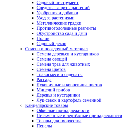
Садовый инструмент
Средства защиты растений
Удобрения и добавки
Уход за растениями
Металлические грядки
Противогололедные реагенты
Обустройство сада и дачи
Полив
Садовый декор
Семена и посадочный материал
Семена деревьев и кустарников
Семена овощей
Семена трав для животных
Семена цветов
Травосмеси и сидераты
Рассада
Луковичные и корневища цветов
Мицелий грибов
Деревья и кустарники
Лук-севок и картофель семенной
Канцелярские товары
Офисные принадлежности
Письменные и чертёжные принадлежности
Товары для творчества
Пеналы