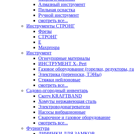
Алмазный инструмент
Пильная оснастка
Ручной инструмент
смотреть все...
Инструменты СТРОНГ
Фрезы
СТРОНГ
Е
Maxprospa
Инструмент
Огнеупорные материалы
ИНСТРУМЕНТ X- Pert
Газовое оборудование (горелки, редукторы, га
Электрика (переноски, ТЭНы)
Стяжки нейлоновые
смотреть все...
Садово-огородный инвентарь
Скотч KRAFTBAND
Хомуты нержавеющая сталь
Электроводонагреватели
Насосы вибрационные
Сварочное и газовое оборудование
смотреть все...
Фурнитура
ЛИЧИНКИ ДЛЯ ЗАМКОВ