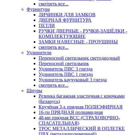
смотреть все...
Фурнитура
ЛИЧИНКИ ДЛЯ ЗАМКОВ
ДВЕРНАЯ ФУРНИТУРА
ПЕТЛИ
РУЧКИ ДВЕРНЫЕ - РУЧКИ-ЗАЩЁЛКИ -
КОМПЛЕКТУЮЩИЕ
ЗАМКИ НАВЕСНЫЕ - ПРОУШИНЫ
смотреть все...
Удлинители
Переносной светильник светодиодный
Переносной светильник
Удлинитель ПВС 3 гнезда
Удлинитель ПВС 1 гнездо
Удлинитель каучуковый 3 гнезда
смотреть все...
Шнуры
Резинка багажная эластичная с крючками
(Беларусь)
Кручёная 3-х прядная ПОЛИЭФИРНАЯ
16-ти ПРЯДНАЯ полиамидная
48-ми прядная ВСС (СТРАХОВОЧНО-
СПАСАТЕЛЬНАЯ)
ТРОС МЕТАЛЛИЧЕСКИЙ В ОПЛЕТКЕ
ПВХ (металлополимерный)