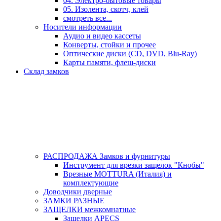
04. Электро-бытовые товары
05. Изолента, скотч, клей
смотреть все...
Носители информации
Аудио и видео кассеты
Конверты, стойки и прочее
Оптические диски (CD, DVD, Blu-Ray)
Карты памяти, флеш-диски
Склад замков
РАСПРОДАЖА Замков и фурнитуры
Инструмент для врезки защелок "Кнобы"
Врезные MOTTURA (Италия) и
комплектующие
Доводчики дверные
ЗАМКИ РАЗНЫЕ
ЗАЩЕЛКИ межкомнатные
Защелки APECS