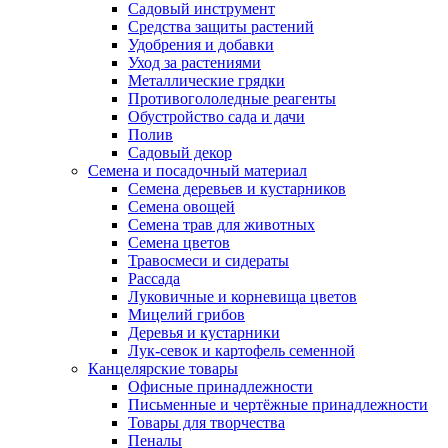
Садовый инструмент
Средства защиты растений
Удобрения и добавки
Уход за растениями
Металлические грядки
Противогололедные реагенты
Обустройство сада и дачи
Полив
Садовый декор
Семена и посадочный материал
Семена деревьев и кустарников
Семена овощей
Семена трав для животных
Семена цветов
Травосмеси и сидераты
Рассада
Луковичные и корневища цветов
Мицелий грибов
Деревья и кустарники
Лук-севок и картофель семенной
Канцелярские товары
Офисные принадлежности
Письменные и чертёжные принадлежности
Товары для творчества
Пеналы