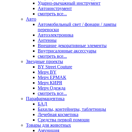
Ударно-рычажный инструмент
Автоинструмент
смотреть все...
Авто
Автомобильный свет / фонари / лампы
переноски
Автоэлектроника
Антенны
Внешние декоративные элементы
Внутрисалонные аксессуары
смотреть все...
Звездные проекты
BY Street Couture
Мерч BY
Мерч ЕРМАК
Мерч КИРЯ
Мерч Одежда
смотреть все...
Парафармацевтика
БАД
Бахилы, контейнеры, таблетницы
Лечебная косметика
Средства первой помощи
Товары для животных
Амуниция