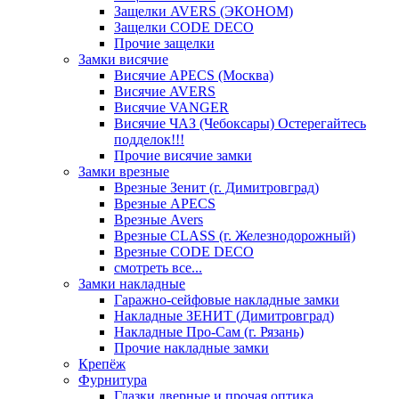
Защелки AVERS (ЭКОНОМ)
Защелки CODE DECO
Прочие защелки
Замки висячие
Висячие APECS (Москва)
Висячие AVERS
Висячие VANGER
Висячие ЧАЗ (Чебоксары) Остерегайтесь
подделок!!!
Прочие висячие замки
Замки врезные
Врезные Зенит (г. Димитровград)
Врезные APECS
Врезные Avers
Врезные CLASS (г. Железнодорожный)
Врезные CODE DECO
смотреть все...
Замки накладные
Гаражно-сейфовые накладные замки
Накладные ЗЕНИТ (Димитровград)
Накладные Про-Сам (г. Рязань)
Прочие накладные замки
Крепёж
Фурнитура
Глазки дверные и прочая оптика