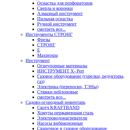
Оснастка для перфораторов
Сверла и коронки
Алмазный инструмент
Пильная оснастка
Ручной инструмент
смотреть все...
Инструменты СТРОНГ
Фрезы
СТРОНГ
Е
Maxprospa
Инструмент
Огнеупорные материалы
ИНСТРУМЕНТ X- Pert
Газовое оборудование (горелки, редукторы,
газ)
Электрика (переноски, ТЭНы)
Стяжки нейлоновые
смотреть все...
Садово-огородный инвентарь
Скотч KRAFTBAND
Хомуты нержавеющая сталь
Электроводонагреватели
Насосы вибрационные
Сварочное и газовое оборудование