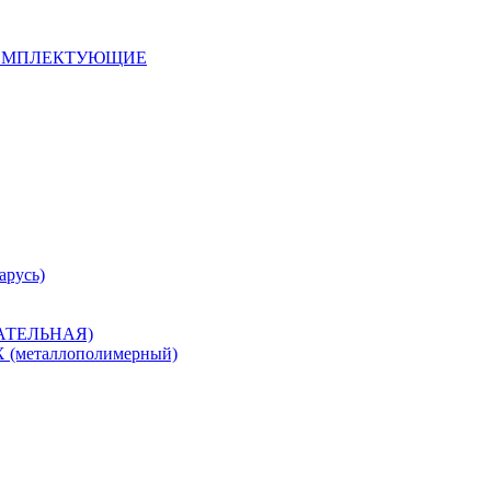
 КОМПЛЕКТУЮЩИЕ
арусь)
САТЕЛЬНАЯ)
металлополимерный)