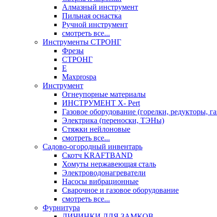
Алмазный инструмент
Пильная оснастка
Ручной инструмент
смотреть все...
Инструменты СТРОНГ
Фрезы
СТРОНГ
Е
Maxprospa
Инструмент
Огнеупорные материалы
ИНСТРУМЕНТ X- Pert
Газовое оборудование (горелки, редукторы, га
Электрика (переноски, ТЭНы)
Стяжки нейлоновые
смотреть все...
Садово-огородный инвентарь
Скотч KRAFTBAND
Хомуты нержавеющая сталь
Электроводонагреватели
Насосы вибрационные
Сварочное и газовое оборудование
смотреть все...
Фурнитура
ЛИЧИНКИ ДЛЯ ЗАМКОВ