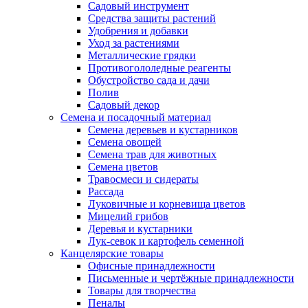
Садовый инструмент
Средства защиты растений
Удобрения и добавки
Уход за растениями
Металлические грядки
Противогололедные реагенты
Обустройство сада и дачи
Полив
Садовый декор
Семена и посадочный материал
Семена деревьев и кустарников
Семена овощей
Семена трав для животных
Семена цветов
Травосмеси и сидераты
Рассада
Луковичные и корневища цветов
Мицелий грибов
Деревья и кустарники
Лук-севок и картофель семенной
Канцелярские товары
Офисные принадлежности
Письменные и чертёжные принадлежности
Товары для творчества
Пеналы