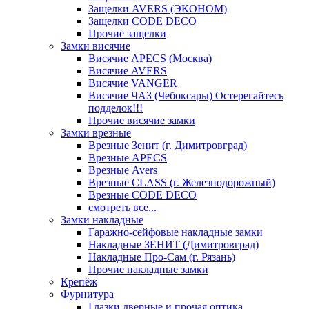
Защелки AVERS (ЭКОНОМ)
Защелки CODE DECO
Прочие защелки
Замки висячие
Висячие APECS (Москва)
Висячие AVERS
Висячие VANGER
Висячие ЧАЗ (Чебоксары) Остерегайтесь
подделок!!!
Прочие висячие замки
Замки врезные
Врезные Зенит (г. Димитровград)
Врезные APECS
Врезные Avers
Врезные CLASS (г. Железнодорожный)
Врезные CODE DECO
смотреть все...
Замки накладные
Гаражно-сейфовые накладные замки
Накладные ЗЕНИТ (Димитровград)
Накладные Про-Сам (г. Рязань)
Прочие накладные замки
Крепёж
Фурнитура
Глазки дверные и прочая оптика