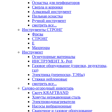
Оснастка для перфораторов
Сверла и коронки
Алмазный инструмент
Пильная оснастка
Ручной инструмент
смотреть все...
Инструменты СТРОНГ
Фрезы
СТРОНГ
Е
Maxprospa
Инструмент
Огнеупорные материалы
ИНСТРУМЕНТ X- Pert
Газовое оборудование (горелки, редукторы,
газ)
Электрика (переноски, ТЭНы)
Стяжки нейлоновые
смотреть все...
Садово-огородный инвентарь
Скотч KRAFTBAND
Хомуты нержавеющая сталь
Электроводонагреватели
Насосы вибрационные
Сварочное и газовое оборудование