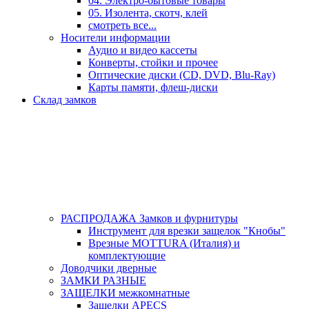
04. Электро-бытовые товары
05. Изолента, скотч, клей
смотреть все...
Носители информации
Аудио и видео кассеты
Конверты, стойки и прочее
Оптические диски (CD, DVD, Blu-Ray)
Карты памяти, флеш-диски
Склад замков
РАСПРОДАЖА Замков и фурнитуры
Инструмент для врезки защелок "Кнобы"
Врезные MOTTURA (Италия) и
комплектующие
Доводчики дверные
ЗАМКИ РАЗНЫЕ
ЗАЩЕЛКИ межкомнатные
Защелки APECS