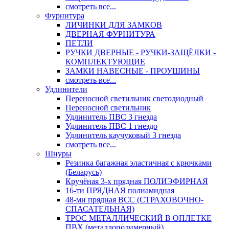
смотреть все...
Фурнитура
ЛИЧИНКИ ДЛЯ ЗАМКОВ
ДВЕРНАЯ ФУРНИТУРА
ПЕТЛИ
РУЧКИ ДВЕРНЫЕ - РУЧКИ-ЗАЩЁЛКИ -
КОМПЛЕКТУЮЩИЕ
ЗАМКИ НАВЕСНЫЕ - ПРОУШИНЫ
смотреть все...
Удлинители
Переносной светильник светодиодный
Переносной светильник
Удлинитель ПВС 3 гнезда
Удлинитель ПВС 1 гнездо
Удлинитель каучуковый 3 гнезда
смотреть все...
Шнуры
Резинка багажная эластичная с крючками
(Беларусь)
Кручёная 3-х прядная ПОЛИЭФИРНАЯ
16-ти ПРЯДНАЯ полиамидная
48-ми прядная ВСС (СТРАХОВОЧНО-
СПАСАТЕЛЬНАЯ)
ТРОС МЕТАЛЛИЧЕСКИЙ В ОПЛЕТКЕ
ПВХ (металлополимерный)