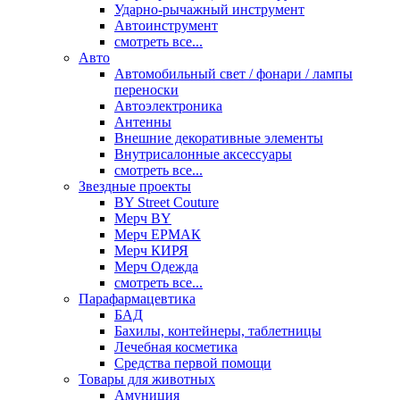
Ударно-рычажный инструмент
Автоинструмент
смотреть все...
Авто
Автомобильный свет / фонари / лампы
переноски
Автоэлектроника
Антенны
Внешние декоративные элементы
Внутрисалонные аксессуары
смотреть все...
Звездные проекты
BY Street Couture
Мерч BY
Мерч ЕРМАК
Мерч КИРЯ
Мерч Одежда
смотреть все...
Парафармацевтика
БАД
Бахилы, контейнеры, таблетницы
Лечебная косметика
Средства первой помощи
Товары для животных
Амуниция