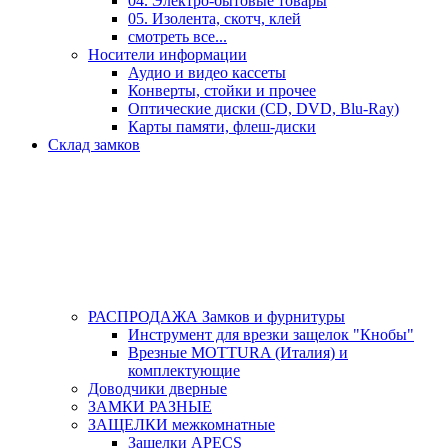
04. Электро-бытовые товары
05. Изолента, скотч, клей
смотреть все...
Носители информации
Аудио и видео кассеты
Конверты, стойки и прочее
Оптические диски (CD, DVD, Blu-Ray)
Карты памяти, флеш-диски
Склад замков
РАСПРОДАЖА Замков и фурнитуры
Инструмент для врезки защелок "Кнобы"
Врезные MOTTURA (Италия) и
комплектующие
Доводчики дверные
ЗАМКИ РАЗНЫЕ
ЗАЩЕЛКИ межкомнатные
Защелки APECS