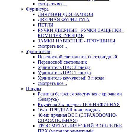
смотреть все...
Фурнитура
ЛИЧИНКИ ДЛЯ ЗАМКОВ
ДВЕРНАЯ ФУРНИТУРА
ПЕТЛИ
РУЧКИ ДВЕРНЫЕ - РУЧКИ-ЗАЩЁЛКИ -
КОМПЛЕКТУЮЩИЕ
ЗАМКИ НАВЕСНЫЕ - ПРОУШИНЫ
смотреть все...
Удлинители
Переносной светильник светодиодный
Переносной светильник
Удлинитель ПВС 3 гнезда
Удлинитель ПВС 1 гнездо
Удлинитель каучуковый 3 гнезда
смотреть все...
Шнуры
Резинка багажная эластичная с крючками
(Беларусь)
Кручёная 3-х прядная ПОЛИЭФИРНАЯ
16-ти ПРЯДНАЯ полиамидная
48-ми прядная ВСС (СТРАХОВОЧНО-
СПАСАТЕЛЬНАЯ)
ТРОС МЕТАЛЛИЧЕСКИЙ В ОПЛЕТКЕ
ПВХ (металлополимерный)