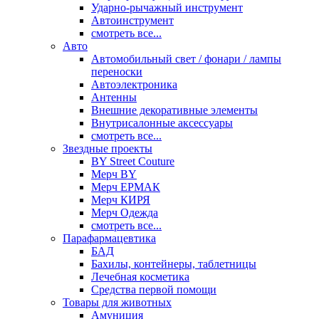
Ударно-рычажный инструмент
Автоинструмент
смотреть все...
Авто
Автомобильный свет / фонари / лампы
переноски
Автоэлектроника
Антенны
Внешние декоративные элементы
Внутрисалонные аксессуары
смотреть все...
Звездные проекты
BY Street Couture
Мерч BY
Мерч ЕРМАК
Мерч КИРЯ
Мерч Одежда
смотреть все...
Парафармацевтика
БАД
Бахилы, контейнеры, таблетницы
Лечебная косметика
Средства первой помощи
Товары для животных
Амуниция