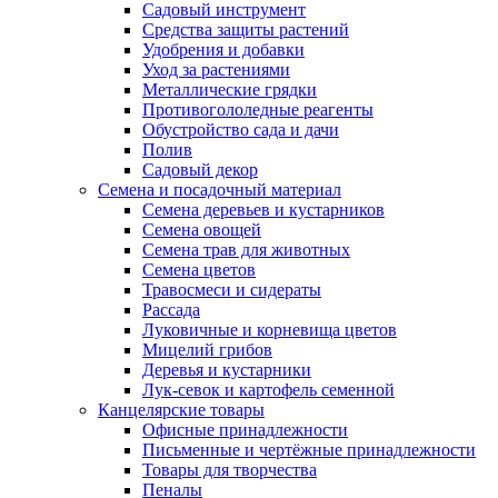
Садовый инструмент
Средства защиты растений
Удобрения и добавки
Уход за растениями
Металлические грядки
Противогололедные реагенты
Обустройство сада и дачи
Полив
Садовый декор
Семена и посадочный материал
Семена деревьев и кустарников
Семена овощей
Семена трав для животных
Семена цветов
Травосмеси и сидераты
Рассада
Луковичные и корневища цветов
Мицелий грибов
Деревья и кустарники
Лук-севок и картофель семенной
Канцелярские товары
Офисные принадлежности
Письменные и чертёжные принадлежности
Товары для творчества
Пеналы