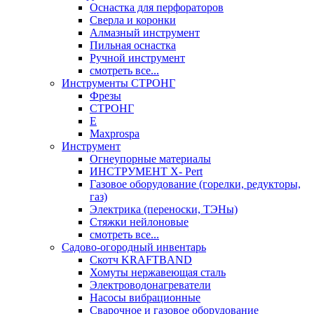
Оснастка для перфораторов
Сверла и коронки
Алмазный инструмент
Пильная оснастка
Ручной инструмент
смотреть все...
Инструменты СТРОНГ
Фрезы
СТРОНГ
Е
Maxprospa
Инструмент
Огнеупорные материалы
ИНСТРУМЕНТ X- Pert
Газовое оборудование (горелки, редукторы,
газ)
Электрика (переноски, ТЭНы)
Стяжки нейлоновые
смотреть все...
Садово-огородный инвентарь
Скотч KRAFTBAND
Хомуты нержавеющая сталь
Электроводонагреватели
Насосы вибрационные
Сварочное и газовое оборудование