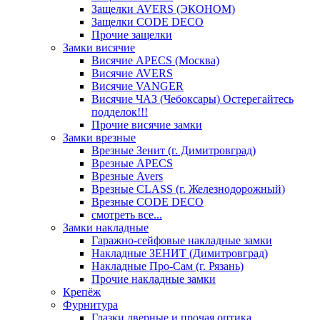
Защелки AVERS (ЭКОНОМ)
Защелки CODE DECO
Прочие защелки
Замки висячие
Висячие APECS (Москва)
Висячие AVERS
Висячие VANGER
Висячие ЧАЗ (Чебоксары) Остерегайтесь
подделок!!!
Прочие висячие замки
Замки врезные
Врезные Зенит (г. Димитровград)
Врезные APECS
Врезные Avers
Врезные CLASS (г. Железнодорожный)
Врезные CODE DECO
смотреть все...
Замки накладные
Гаражно-сейфовые накладные замки
Накладные ЗЕНИТ (Димитровград)
Накладные Про-Сам (г. Рязань)
Прочие накладные замки
Крепёж
Фурнитура
Глазки дверные и прочая оптика