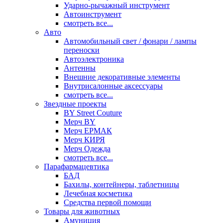
Ударно-рычажный инструмент
Автоинструмент
смотреть все...
Авто
Автомобильный свет / фонари / лампы
переноски
Автоэлектроника
Антенны
Внешние декоративные элементы
Внутрисалонные аксессуары
смотреть все...
Звездные проекты
BY Street Couture
Мерч BY
Мерч ЕРМАК
Мерч КИРЯ
Мерч Одежда
смотреть все...
Парафармацевтика
БАД
Бахилы, контейнеры, таблетницы
Лечебная косметика
Средства первой помощи
Товары для животных
Амуниция