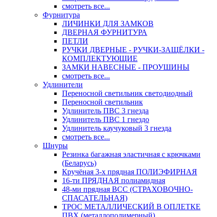
смотреть все...
Фурнитура
ЛИЧИНКИ ДЛЯ ЗАМКОВ
ДВЕРНАЯ ФУРНИТУРА
ПЕТЛИ
РУЧКИ ДВЕРНЫЕ - РУЧКИ-ЗАЩЁЛКИ -
КОМПЛЕКТУЮЩИЕ
ЗАМКИ НАВЕСНЫЕ - ПРОУШИНЫ
смотреть все...
Удлинители
Переносной светильник светодиодный
Переносной светильник
Удлинитель ПВС 3 гнезда
Удлинитель ПВС 1 гнездо
Удлинитель каучуковый 3 гнезда
смотреть все...
Шнуры
Резинка багажная эластичная с крючками
(Беларусь)
Кручёная 3-х прядная ПОЛИЭФИРНАЯ
16-ти ПРЯДНАЯ полиамидная
48-ми прядная ВСС (СТРАХОВОЧНО-
СПАСАТЕЛЬНАЯ)
ТРОС МЕТАЛЛИЧЕСКИЙ В ОПЛЕТКЕ
ПВХ (металлополимерный)