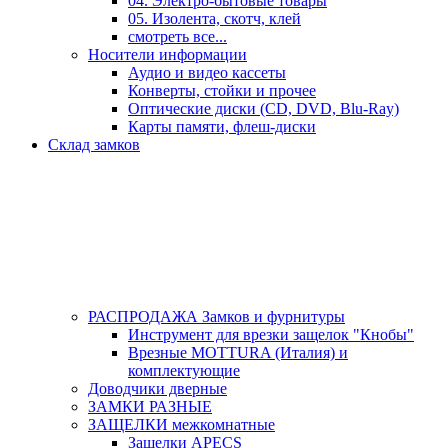
04. Электро-бытовые товары
05. Изолента, скотч, клей
смотреть все...
Носители информации
Аудио и видео кассеты
Конверты, стойки и прочее
Оптические диски (CD, DVD, Blu-Ray)
Карты памяти, флеш-диски
Склад замков
РАСПРОДАЖА Замков и фурнитуры
Инструмент для врезки защелок "Кнобы"
Врезные MOTTURA (Италия) и
комплектующие
Доводчики дверные
ЗАМКИ РАЗНЫЕ
ЗАЩЕЛКИ межкомнатные
Защелки APECS