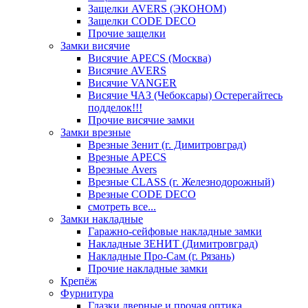
Защелки AVERS (ЭКОНОМ)
Защелки CODE DECO
Прочие защелки
Замки висячие
Висячие APECS (Москва)
Висячие AVERS
Висячие VANGER
Висячие ЧАЗ (Чебоксары) Остерегайтесь
подделок!!!
Прочие висячие замки
Замки врезные
Врезные Зенит (г. Димитровград)
Врезные APECS
Врезные Avers
Врезные CLASS (г. Железнодорожный)
Врезные CODE DECO
смотреть все...
Замки накладные
Гаражно-сейфовые накладные замки
Накладные ЗЕНИТ (Димитровград)
Накладные Про-Сам (г. Рязань)
Прочие накладные замки
Крепёж
Фурнитура
Глазки дверные и прочая оптика