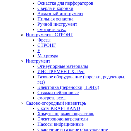
Оснастка для перфораторов
Сверла и коронки
Алмазный инструмент
Пильная оснастка
Ручной инструмент
смотреть все...
Инструменты СТРОНГ
Фрезы
СТРОНГ
Е
Maxprospa
Инструмент
Огнеупорные материалы
ИНСТРУМЕНТ X- Pert
Газовое оборудование (горелки, редукторы,
газ)
Электрика (переноски, ТЭНы)
Стяжки нейлоновые
смотреть все...
Садово-огородный инвентарь
Скотч KRAFTBAND
Хомуты нержавеющая сталь
Электроводонагреватели
Насосы вибрационные
Сварочное и газовое оборудование