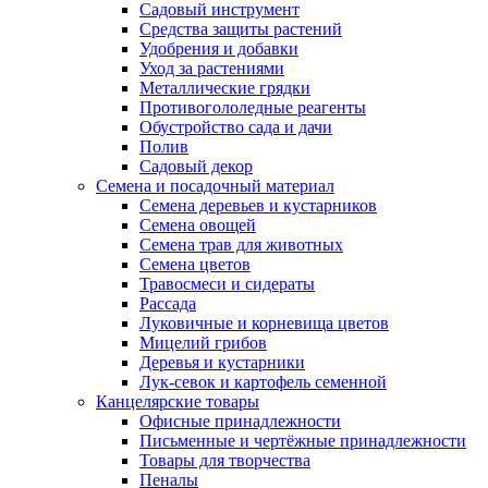
Садовый инструмент
Средства защиты растений
Удобрения и добавки
Уход за растениями
Металлические грядки
Противогололедные реагенты
Обустройство сада и дачи
Полив
Садовый декор
Семена и посадочный материал
Семена деревьев и кустарников
Семена овощей
Семена трав для животных
Семена цветов
Травосмеси и сидераты
Рассада
Луковичные и корневища цветов
Мицелий грибов
Деревья и кустарники
Лук-севок и картофель семенной
Канцелярские товары
Офисные принадлежности
Письменные и чертёжные принадлежности
Товары для творчества
Пеналы