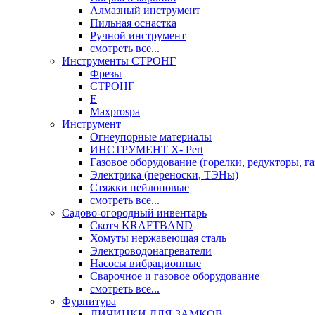
Алмазный инструмент
Пильная оснастка
Ручной инструмент
смотреть все...
Инструменты СТРОНГ
Фрезы
СТРОНГ
Е
Maxprospa
Инструмент
Огнеупорные материалы
ИНСТРУМЕНТ X- Pert
Газовое оборудование (горелки, редукторы, га
Электрика (переноски, ТЭНы)
Стяжки нейлоновые
смотреть все...
Садово-огородный инвентарь
Скотч KRAFTBAND
Хомуты нержавеющая сталь
Электроводонагреватели
Насосы вибрационные
Сварочное и газовое оборудование
смотреть все...
Фурнитура
ЛИЧИНКИ ДЛЯ ЗАМКОВ