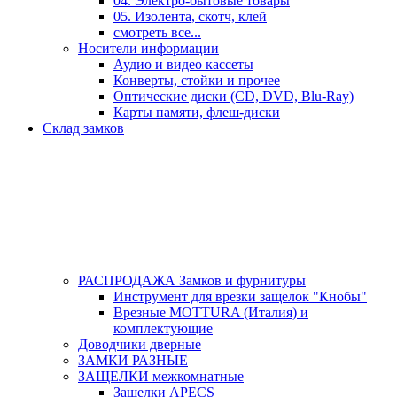
04. Электро-бытовые товары
05. Изолента, скотч, клей
смотреть все...
Носители информации
Аудио и видео кассеты
Конверты, стойки и прочее
Оптические диски (CD, DVD, Blu-Ray)
Карты памяти, флеш-диски
Склад замков
РАСПРОДАЖА Замков и фурнитуры
Инструмент для врезки защелок "Кнобы"
Врезные MOTTURA (Италия) и
комплектующие
Доводчики дверные
ЗАМКИ РАЗНЫЕ
ЗАЩЕЛКИ межкомнатные
Защелки APECS