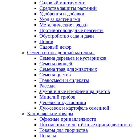
Садовый инструмент
Средства защиты растений
Удобрения и добавки
Уход за растениями
Металлические грядки
Противогололедные реагенты
Обустройство сада и дачи
Полив
Садовый декор
Семена и посадочный материал
Семена деревьев и кустарников
Семена овощей
Семена трав для животных
Семена цветов
Травосмеси и сидераты
Рассада
Луковичные и корневища цветов
Мицелий грибов
Деревья и кустарники
Лук-севок и картофель семенной
Канцелярские товары
Офисные принадлежности
Письменные и чертёжные принадлежности
Товары для творчества
Пеналы