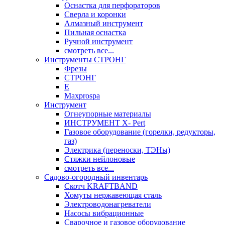
Оснастка для перфораторов
Сверла и коронки
Алмазный инструмент
Пильная оснастка
Ручной инструмент
смотреть все...
Инструменты СТРОНГ
Фрезы
СТРОНГ
Е
Maxprospa
Инструмент
Огнеупорные материалы
ИНСТРУМЕНТ X- Pert
Газовое оборудование (горелки, редукторы,
газ)
Электрика (переноски, ТЭНы)
Стяжки нейлоновые
смотреть все...
Садово-огородный инвентарь
Скотч KRAFTBAND
Хомуты нержавеющая сталь
Электроводонагреватели
Насосы вибрационные
Сварочное и газовое оборудование