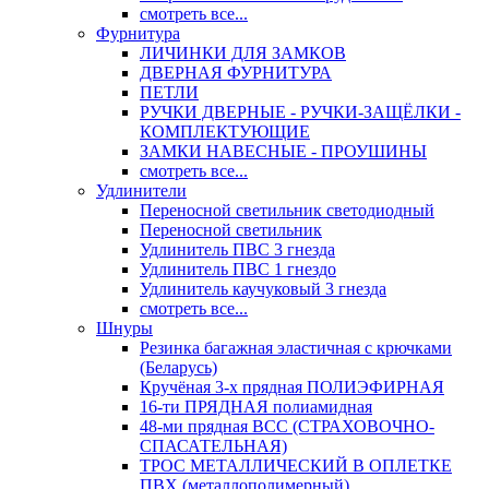
смотреть все...
Фурнитура
ЛИЧИНКИ ДЛЯ ЗАМКОВ
ДВЕРНАЯ ФУРНИТУРА
ПЕТЛИ
РУЧКИ ДВЕРНЫЕ - РУЧКИ-ЗАЩЁЛКИ -
КОМПЛЕКТУЮЩИЕ
ЗАМКИ НАВЕСНЫЕ - ПРОУШИНЫ
смотреть все...
Удлинители
Переносной светильник светодиодный
Переносной светильник
Удлинитель ПВС 3 гнезда
Удлинитель ПВС 1 гнездо
Удлинитель каучуковый 3 гнезда
смотреть все...
Шнуры
Резинка багажная эластичная с крючками
(Беларусь)
Кручёная 3-х прядная ПОЛИЭФИРНАЯ
16-ти ПРЯДНАЯ полиамидная
48-ми прядная ВСС (СТРАХОВОЧНО-
СПАСАТЕЛЬНАЯ)
ТРОС МЕТАЛЛИЧЕСКИЙ В ОПЛЕТКЕ
ПВХ (металлополимерный)