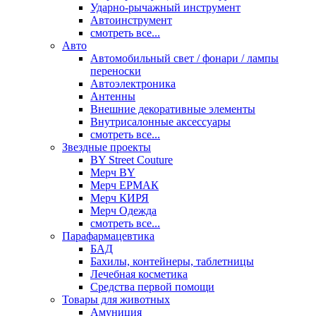
Ударно-рычажный инструмент
Автоинструмент
смотреть все...
Авто
Автомобильный свет / фонари / лампы
переноски
Автоэлектроника
Антенны
Внешние декоративные элементы
Внутрисалонные аксессуары
смотреть все...
Звездные проекты
BY Street Couture
Мерч BY
Мерч ЕРМАК
Мерч КИРЯ
Мерч Одежда
смотреть все...
Парафармацевтика
БАД
Бахилы, контейнеры, таблетницы
Лечебная косметика
Средства первой помощи
Товары для животных
Амуниция