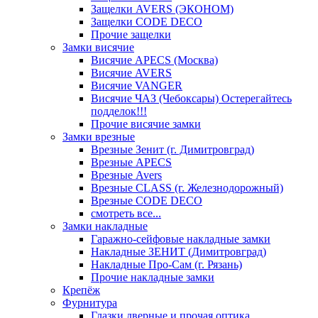
Защелки AVERS (ЭКОНОМ)
Защелки CODE DECO
Прочие защелки
Замки висячие
Висячие APECS (Москва)
Висячие AVERS
Висячие VANGER
Висячие ЧАЗ (Чебоксары) Остерегайтесь
подделок!!!
Прочие висячие замки
Замки врезные
Врезные Зенит (г. Димитровград)
Врезные APECS
Врезные Avers
Врезные CLASS (г. Железнодорожный)
Врезные CODE DECO
смотреть все...
Замки накладные
Гаражно-сейфовые накладные замки
Накладные ЗЕНИТ (Димитровград)
Накладные Про-Сам (г. Рязань)
Прочие накладные замки
Крепёж
Фурнитура
Глазки дверные и прочая оптика