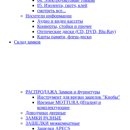
04. Электро-бытовые товары
05. Изолента, скотч, клей
смотреть все...
Носители информации
Аудио и видео кассеты
Конверты, стойки и прочее
Оптические диски (CD, DVD, Blu-Ray)
Карты памяти, флеш-диски
Склад замков
РАСПРОДАЖА Замков и фурнитуры
Инструмент для врезки защелок "Кнобы"
Врезные MOTTURA (Италия) и
комплектующие
Доводчики дверные
ЗАМКИ РАЗНЫЕ
ЗАЩЕЛКИ межкомнатные
Защелки APECS