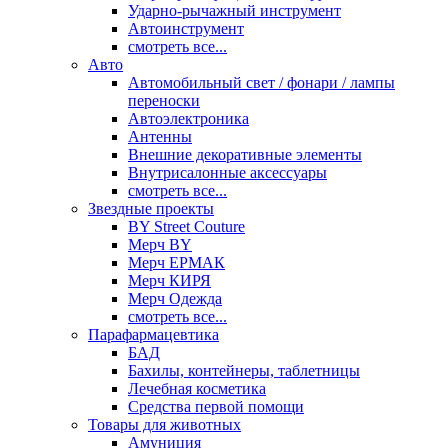
Ударно-рычажный инструмент
Автоинструмент
смотреть все...
Авто
Автомобильный свет / фонари / лампы
переноски
Автоэлектроника
Антенны
Внешние декоративные элементы
Внутрисалонные аксессуары
смотреть все...
Звездные проекты
BY Street Couture
Мерч BY
Мерч ЕРМАК
Мерч КИРЯ
Мерч Одежда
смотреть все...
Парафармацевтика
БАД
Бахилы, контейнеры, таблетницы
Лечебная косметика
Средства первой помощи
Товары для животных
Амуниция