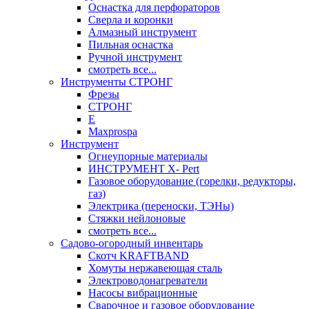
Оснастка для перфораторов
Сверла и коронки
Алмазный инструмент
Пильная оснастка
Ручной инструмент
смотреть все...
Инструменты СТРОНГ
Фрезы
СТРОНГ
Е
Maxprospa
Инструмент
Огнеупорные материалы
ИНСТРУМЕНТ X- Pert
Газовое оборудование (горелки, редукторы,
газ)
Электрика (переноски, ТЭНы)
Стяжки нейлоновые
смотреть все...
Садово-огородный инвентарь
Скотч KRAFTBAND
Хомуты нержавеющая сталь
Электроводонагреватели
Насосы вибрационные
Сварочное и газовое оборудование