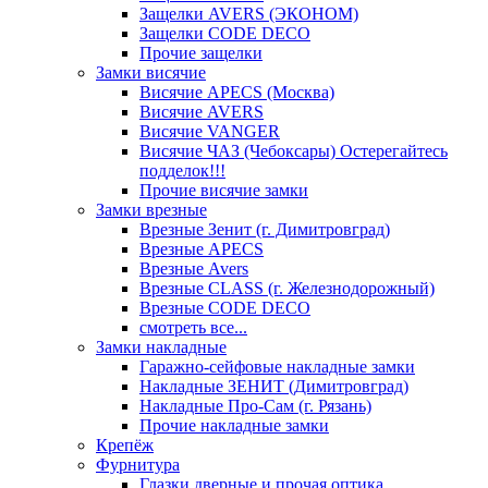
Защелки AVERS (ЭКОНОМ)
Защелки CODE DECO
Прочие защелки
Замки висячие
Висячие APECS (Москва)
Висячие AVERS
Висячие VANGER
Висячие ЧАЗ (Чебоксары) Остерегайтесь
подделок!!!
Прочие висячие замки
Замки врезные
Врезные Зенит (г. Димитровград)
Врезные APECS
Врезные Avers
Врезные CLASS (г. Железнодорожный)
Врезные CODE DECO
смотреть все...
Замки накладные
Гаражно-сейфовые накладные замки
Накладные ЗЕНИТ (Димитровград)
Накладные Про-Сам (г. Рязань)
Прочие накладные замки
Крепёж
Фурнитура
Глазки дверные и прочая оптика