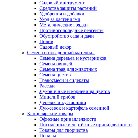
Садовый инструмент
Средства защиты растений
Удобрения и добавки
Уход за растениями
Металлические грядки
Противогололедные реагенты
Обустройство сада и дачи
Полив
Садовый декор
Семена и посадочный материал
Семена деревьев и кустарников
Семена овощей
Семена трав для животных
Семена цветов
Травосмеси и сидераты
Рассада
Луковичные и корневища цветов
Мицелий грибов
Деревья и кустарники
Лук-севок и картофель семенной
Канцелярские товары
Офисные принадлежности
Письменные и чертёжные принадлежности
Товары для творчества
Пеналы