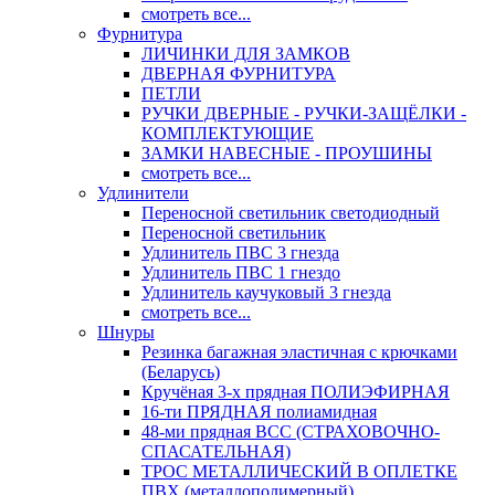
смотреть все...
Фурнитура
ЛИЧИНКИ ДЛЯ ЗАМКОВ
ДВЕРНАЯ ФУРНИТУРА
ПЕТЛИ
РУЧКИ ДВЕРНЫЕ - РУЧКИ-ЗАЩЁЛКИ -
КОМПЛЕКТУЮЩИЕ
ЗАМКИ НАВЕСНЫЕ - ПРОУШИНЫ
смотреть все...
Удлинители
Переносной светильник светодиодный
Переносной светильник
Удлинитель ПВС 3 гнезда
Удлинитель ПВС 1 гнездо
Удлинитель каучуковый 3 гнезда
смотреть все...
Шнуры
Резинка багажная эластичная с крючками
(Беларусь)
Кручёная 3-х прядная ПОЛИЭФИРНАЯ
16-ти ПРЯДНАЯ полиамидная
48-ми прядная ВСС (СТРАХОВОЧНО-
СПАСАТЕЛЬНАЯ)
ТРОС МЕТАЛЛИЧЕСКИЙ В ОПЛЕТКЕ
ПВХ (металлополимерный)