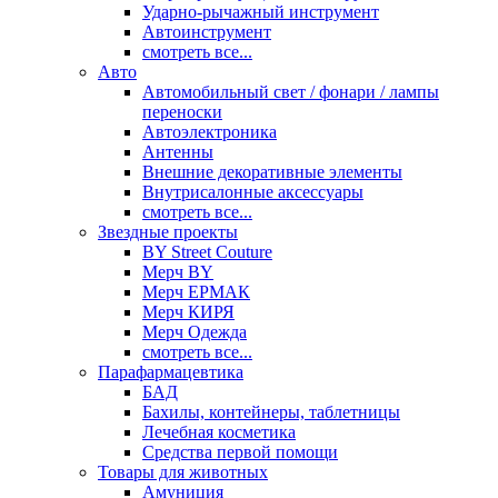
Ударно-рычажный инструмент
Автоинструмент
смотреть все...
Авто
Автомобильный свет / фонари / лампы
переноски
Автоэлектроника
Антенны
Внешние декоративные элементы
Внутрисалонные аксессуары
смотреть все...
Звездные проекты
BY Street Couture
Мерч BY
Мерч ЕРМАК
Мерч КИРЯ
Мерч Одежда
смотреть все...
Парафармацевтика
БАД
Бахилы, контейнеры, таблетницы
Лечебная косметика
Средства первой помощи
Товары для животных
Амуниция