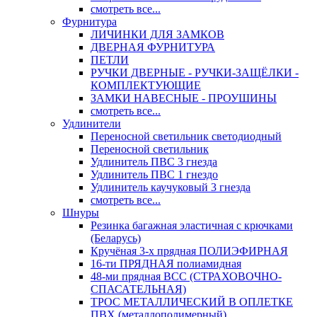
смотреть все...
Фурнитура
ЛИЧИНКИ ДЛЯ ЗАМКОВ
ДВЕРНАЯ ФУРНИТУРА
ПЕТЛИ
РУЧКИ ДВЕРНЫЕ - РУЧКИ-ЗАЩЁЛКИ -
КОМПЛЕКТУЮЩИЕ
ЗАМКИ НАВЕСНЫЕ - ПРОУШИНЫ
смотреть все...
Удлинители
Переносной светильник светодиодный
Переносной светильник
Удлинитель ПВС 3 гнезда
Удлинитель ПВС 1 гнездо
Удлинитель каучуковый 3 гнезда
смотреть все...
Шнуры
Резинка багажная эластичная с крючками
(Беларусь)
Кручёная 3-х прядная ПОЛИЭФИРНАЯ
16-ти ПРЯДНАЯ полиамидная
48-ми прядная ВСС (СТРАХОВОЧНО-
СПАСАТЕЛЬНАЯ)
ТРОС МЕТАЛЛИЧЕСКИЙ В ОПЛЕТКЕ
ПВХ (металлополимерный)