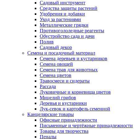
Садовый инструмент
Средства защиты растений
Удобрения и добавки
Уход за растениями
Металлические грядки
Противогололедные реагенты
Обустройство сада и дачи
Полив
Садовый декор
Семена и посадочный материал
Семена деревьев и кустарников
Семена овощей
Семена трав для животных
Семена цветов
Травосмеси и сидераты
Рассада
Луковичные и корневища цветов
Мицелий грибов
Деревья и кустарники
Лук-севок и картофель семенной
Канцелярские товары
Офисные принадлежности
Письменные и чертёжные принадлежности
Товары для творчества
Пеналы