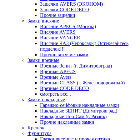
Защелки AVERS (ЭКОНОМ)
Защелки CODE DECO
Прочие защелки
Замки висячие
Висячие APECS (Москва)
Висячие AVERS
Висячие VANGER
Висячие ЧАЗ (Чебоксары) Остерегайтесь
подделок!!!
Прочие висячие замки
Замки врезные
Врезные Зенит (г. Димитровград)
Врезные APECS
Врезные Avers
Врезные CLASS (г. Железнодорожный)
Врезные CODE DECO
смотреть все...
Замки накладные
Гаражно-сейфовые накладные замки
Накладные ЗЕНИТ (Димитровград)
Накладные Про-Сам (г. Рязань)
Прочие накладные замки
Крепёж
Фурнитура
Глазки дверные и прочая оптика