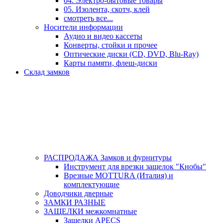
04. Электро-бытовые товары
05. Изолента, скотч, клей
смотреть все...
Носители информации
Аудио и видео кассеты
Конверты, стойки и прочее
Оптические диски (CD, DVD, Blu-Ray)
Карты памяти, флеш-диски
Склад замков
РАСПРОДАЖА Замков и фурнитуры
Инструмент для врезки защелок "Кнобы"
Врезные MOTTURA (Италия) и
комплектующие
Доводчики дверные
ЗАМКИ РАЗНЫЕ
ЗАЩЕЛКИ межкомнатные
Защелки APECS