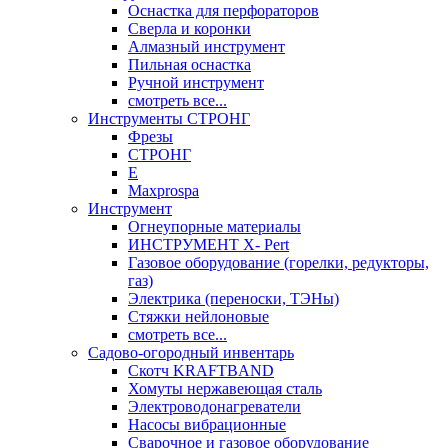
Оснастка для перфораторов
Сверла и коронки
Алмазный инструмент
Пильная оснастка
Ручной инструмент
смотреть все...
Инструменты СТРОНГ
Фрезы
СТРОНГ
Е
Maxprospa
Инструмент
Огнеупорные материалы
ИНСТРУМЕНТ X- Pert
Газовое оборудование (горелки, редукторы,
газ)
Электрика (переноски, ТЭНы)
Стяжки нейлоновые
смотреть все...
Садово-огородный инвентарь
Скотч KRAFTBAND
Хомуты нержавеющая сталь
Электроводонагреватели
Насосы вибрационные
Сварочное и газовое оборудование