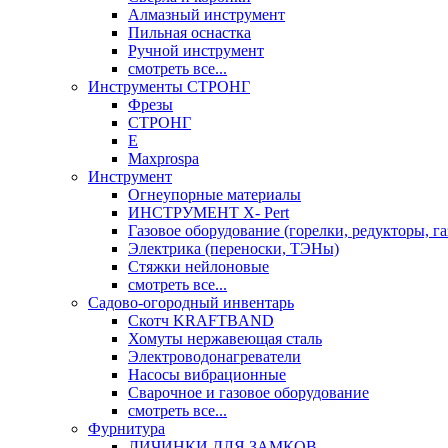
Алмазный инструмент
Пильная оснастка
Ручной инструмент
смотреть все...
Инструменты СТРОНГ
Фрезы
СТРОНГ
Е
Maxprospa
Инструмент
Огнеупорные материалы
ИНСТРУМЕНТ X- Pert
Газовое оборудование (горелки, редукторы, га
Электрика (переноски, ТЭНы)
Стяжки нейлоновые
смотреть все...
Садово-огородный инвентарь
Скотч KRAFTBAND
Хомуты нержавеющая сталь
Электроводонагреватели
Насосы вибрационные
Сварочное и газовое оборудование
смотреть все...
Фурнитура
ЛИЧИНКИ ДЛЯ ЗАМКОВ