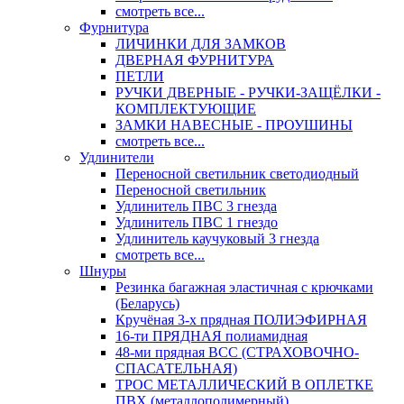
смотреть все...
Фурнитура
ЛИЧИНКИ ДЛЯ ЗАМКОВ
ДВЕРНАЯ ФУРНИТУРА
ПЕТЛИ
РУЧКИ ДВЕРНЫЕ - РУЧКИ-ЗАЩЁЛКИ -
КОМПЛЕКТУЮЩИЕ
ЗАМКИ НАВЕСНЫЕ - ПРОУШИНЫ
смотреть все...
Удлинители
Переносной светильник светодиодный
Переносной светильник
Удлинитель ПВС 3 гнезда
Удлинитель ПВС 1 гнездо
Удлинитель каучуковый 3 гнезда
смотреть все...
Шнуры
Резинка багажная эластичная с крючками
(Беларусь)
Кручёная 3-х прядная ПОЛИЭФИРНАЯ
16-ти ПРЯДНАЯ полиамидная
48-ми прядная ВСС (СТРАХОВОЧНО-
СПАСАТЕЛЬНАЯ)
ТРОС МЕТАЛЛИЧЕСКИЙ В ОПЛЕТКЕ
ПВХ (металлополимерный)