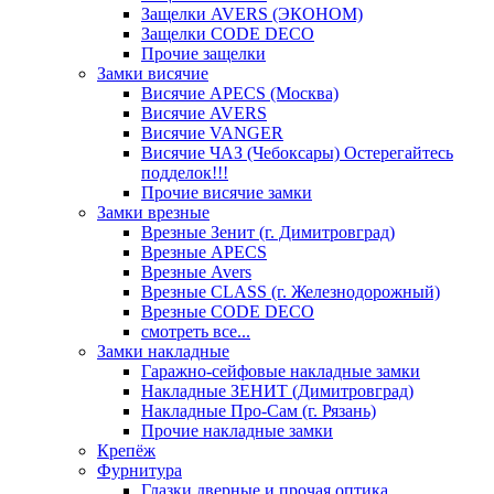
Защелки AVERS (ЭКОНОМ)
Защелки CODE DECO
Прочие защелки
Замки висячие
Висячие APECS (Москва)
Висячие AVERS
Висячие VANGER
Висячие ЧАЗ (Чебоксары) Остерегайтесь
подделок!!!
Прочие висячие замки
Замки врезные
Врезные Зенит (г. Димитровград)
Врезные APECS
Врезные Avers
Врезные CLASS (г. Железнодорожный)
Врезные CODE DECO
смотреть все...
Замки накладные
Гаражно-сейфовые накладные замки
Накладные ЗЕНИТ (Димитровград)
Накладные Про-Сам (г. Рязань)
Прочие накладные замки
Крепёж
Фурнитура
Глазки дверные и прочая оптика