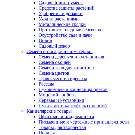
Садовый инструмент
Средства защиты растений
Удобрения и добавки
Уход за растениями
Металлические грядки
Противогололедные реагенты
Обустройство сада и дачи
Полив
Садовый декор
Семена и посадочный материал
Семена деревьев и кустарников
Семена овощей
Семена трав для животных
Семена цветов
Травосмеси и сидераты
Рассада
Луковичные и корневища цветов
Мицелий грибов
Деревья и кустарники
Лук-севок и картофель семенной
Канцелярские товары
Офисные принадлежности
Письменные и чертёжные принадлежности
Товары для творчества
Пеналы