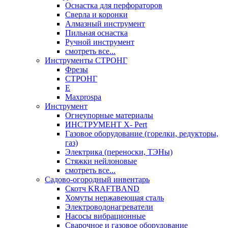
Оснастка для перфораторов
Сверла и коронки
Алмазный инструмент
Пильная оснастка
Ручной инструмент
смотреть все...
Инструменты СТРОНГ
Фрезы
СТРОНГ
Е
Maxprospa
Инструмент
Огнеупорные материалы
ИНСТРУМЕНТ X- Pert
Газовое оборудование (горелки, редукторы,
газ)
Электрика (переноски, ТЭНы)
Стяжки нейлоновые
смотреть все...
Садово-огородный инвентарь
Скотч KRAFTBAND
Хомуты нержавеющая сталь
Электроводонагреватели
Насосы вибрационные
Сварочное и газовое оборудование