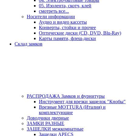
04. Электро-бытовые товары
05. Изолента, скотч, клей
смотреть все...
Носители информации
Аудио и видео кассеты
Конверты, стойки и прочее
Оптические диски (CD, DVD, Blu-Ray)
Карты памяти, флеш-диски
Склад замков
РАСПРОДАЖА Замков и фурнитуры
Инструмент для врезки защелок "Кнобы"
Врезные MOTTURA (Италия) и
комплектующие
Доводчики дверные
ЗАМКИ РАЗНЫЕ
ЗАЩЕЛКИ межкомнатные
Защелки APECS