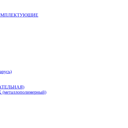
 КОМПЛЕКТУЮЩИЕ
арусь)
САТЕЛЬНАЯ)
металлополимерный)