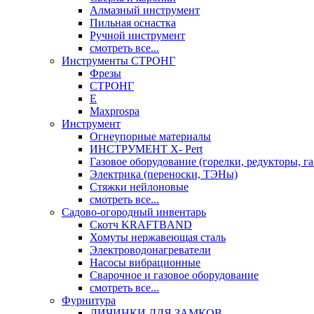
Алмазный инструмент
Пильная оснастка
Ручной инструмент
смотреть все...
Инструменты СТРОНГ
Фрезы
СТРОНГ
Е
Maxprospa
Инструмент
Огнеупорные материалы
ИНСТРУМЕНТ X- Pert
Газовое оборудование (горелки, редукторы, га
Электрика (переноски, ТЭНы)
Стяжки нейлоновые
смотреть все...
Садово-огородный инвентарь
Скотч KRAFTBAND
Хомуты нержавеющая сталь
Электроводонагреватели
Насосы вибрационные
Сварочное и газовое оборудование
смотреть все...
Фурнитура
ЛИЧИНКИ ДЛЯ ЗАМКОВ