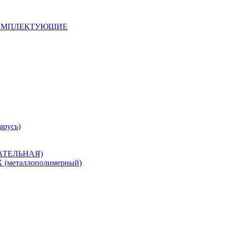
 КОМПЛЕКТУЮЩИЕ
арусь)
САТЕЛЬНАЯ)
металлополимерный)