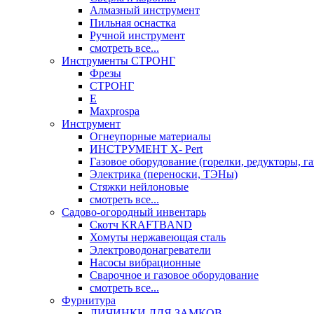
Алмазный инструмент
Пильная оснастка
Ручной инструмент
смотреть все...
Инструменты СТРОНГ
Фрезы
СТРОНГ
Е
Maxprospa
Инструмент
Огнеупорные материалы
ИНСТРУМЕНТ X- Pert
Газовое оборудование (горелки, редукторы, га
Электрика (переноски, ТЭНы)
Стяжки нейлоновые
смотреть все...
Садово-огородный инвентарь
Скотч KRAFTBAND
Хомуты нержавеющая сталь
Электроводонагреватели
Насосы вибрационные
Сварочное и газовое оборудование
смотреть все...
Фурнитура
ЛИЧИНКИ ДЛЯ ЗАМКОВ