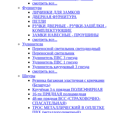
смотреть все...
Фурнитура
ЛИЧИНКИ ДЛЯ ЗАМКОВ
ДВЕРНАЯ ФУРНИТУРА
ПЕТЛИ
РУЧКИ ДВЕРНЫЕ - РУЧКИ-ЗАЩЁЛКИ -
КОМПЛЕКТУЮЩИЕ
ЗАМКИ НАВЕСНЫЕ - ПРОУШИНЫ
смотреть все...
Удлинители
Переносной светильник светодиодный
Переносной светильник
Удлинитель ПВС 3 гнезда
Удлинитель ПВС 1 гнездо
Удлинитель каучуковый 3 гнезда
смотреть все...
Шнуры
Резинка багажная эластичная с крючками
(Беларусь)
Кручёная 3-х прядная ПОЛИЭФИРНАЯ
16-ти ПРЯДНАЯ полиамидная
48-ми прядная ВСС (СТРАХОВОЧНО-
СПАСАТЕЛЬНАЯ)
ТРОС МЕТАЛЛИЧЕСКИЙ В ОПЛЕТКЕ
ПВХ (металлополимерный)