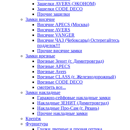
Защелки AVERS (ЭКОНОМ)
Защелки CODE DECO
Прочие защелки
Замки висячие
Висячие APECS (Москва)
Висячие AVERS
Висячие VANGER
Висячие ЧАЗ (Чебоксары) Остерегайтесь
подделок!!!
Прочие висячие замки
Замки врезные
Врезные Зенит (г. Димитровград)
Врезные APECS
Врезные Avers
Врезные CLASS (г. Железнодорожный)
Врезные CODE DECO
смотреть все...
Замки накладные
Гаражно-сейфовые накладные замки
Накладные ЗЕНИТ (Димитровград)
Накладные Про-Сам (г. Рязань)
Прочие накладные замки
Крепёж
Фурнитура
Глазки дверные и прочая оптика