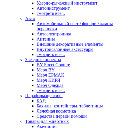
Ударно-рычажный инструмент
Автоинструмент
смотреть все...
Авто
Автомобильный свет / фонари / лампы
переноски
Автоэлектроника
Антенны
Внешние декоративные элементы
Внутрисалонные аксессуары
смотреть все...
Звездные проекты
BY Street Couture
Мерч BY
Мерч ЕРМАК
Мерч КИРЯ
Мерч Одежда
смотреть все...
Парафармацевтика
БАД
Бахилы, контейнеры, таблетницы
Лечебная косметика
Средства первой помощи
Товары для животных
Амуниция