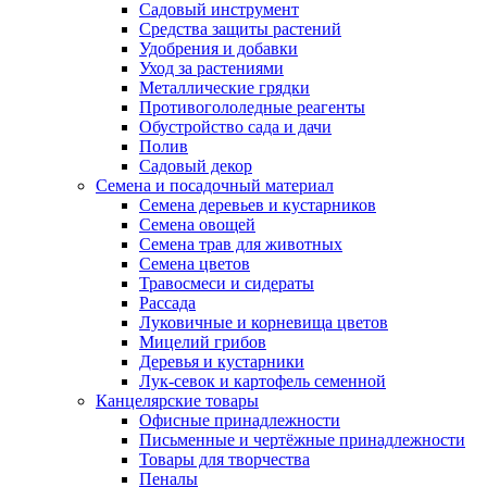
Садовый инструмент
Средства защиты растений
Удобрения и добавки
Уход за растениями
Металлические грядки
Противогололедные реагенты
Обустройство сада и дачи
Полив
Садовый декор
Семена и посадочный материал
Семена деревьев и кустарников
Семена овощей
Семена трав для животных
Семена цветов
Травосмеси и сидераты
Рассада
Луковичные и корневища цветов
Мицелий грибов
Деревья и кустарники
Лук-севок и картофель семенной
Канцелярские товары
Офисные принадлежности
Письменные и чертёжные принадлежности
Товары для творчества
Пеналы