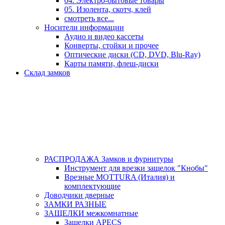
04. Электро-бытовые товары
05. Изолента, скотч, клей
смотреть все...
Носители информации
Аудио и видео кассеты
Конверты, стойки и прочее
Оптические диски (CD, DVD, Blu-Ray)
Карты памяти, флеш-диски
Склад замков
РАСПРОДАЖА Замков и фурнитуры
Инструмент для врезки защелок "Кнобы"
Врезные MOTTURA (Италия) и
комплектующие
Доводчики дверные
ЗАМКИ РАЗНЫЕ
ЗАЩЕЛКИ межкомнатные
Защелки APECS