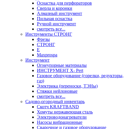
Оснастка для перфораторов
Сверла и коронки
Алмазный инструмент
Пильная оснастка
Ручной инструмент
смотреть все...
Инструменты СТРОНГ
Фрезы
СТРОНГ
Е
Maxprospa
Инструмент
Огнеупорные материалы
ИНСТРУМЕНТ X- Pert
Газовое оборудование (горелки, редукторы,
газ)
Электрика (переноски, ТЭНы)
Стяжки нейлоновые
смотреть все...
Садово-огородный инвентарь
Скотч KRAFTBAND
Хомуты нержавеющая сталь
Электроводонагреватели
Насосы вибрационные
Сварочное и газовое оборудование