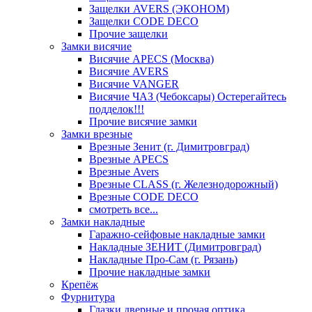
Защелки AVERS (ЭКОНОМ)
Защелки CODE DECO
Прочие защелки
Замки висячие
Висячие APECS (Москва)
Висячие AVERS
Висячие VANGER
Висячие ЧАЗ (Чебоксары) Остерегайтесь
подделок!!!
Прочие висячие замки
Замки врезные
Врезные Зенит (г. Димитровград)
Врезные APECS
Врезные Avers
Врезные CLASS (г. Железнодорожный)
Врезные CODE DECO
смотреть все...
Замки накладные
Гаражно-сейфовые накладные замки
Накладные ЗЕНИТ (Димитровград)
Накладные Про-Сам (г. Рязань)
Прочие накладные замки
Крепёж
Фурнитура
Глазки дверные и прочая оптика