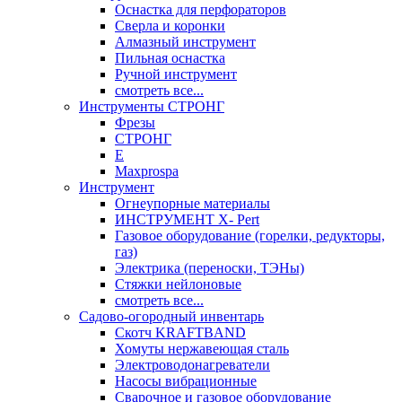
Оснастка для перфораторов
Сверла и коронки
Алмазный инструмент
Пильная оснастка
Ручной инструмент
смотреть все...
Инструменты СТРОНГ
Фрезы
СТРОНГ
Е
Maxprospa
Инструмент
Огнеупорные материалы
ИНСТРУМЕНТ X- Pert
Газовое оборудование (горелки, редукторы,
газ)
Электрика (переноски, ТЭНы)
Стяжки нейлоновые
смотреть все...
Садово-огородный инвентарь
Скотч KRAFTBAND
Хомуты нержавеющая сталь
Электроводонагреватели
Насосы вибрационные
Сварочное и газовое оборудование