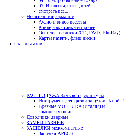
04. Электро-бытовые товары
05. Изолента, скотч, клей
смотреть все...
Носители информации
Аудио и видео кассеты
Конверты, стойки и прочее
Оптические диски (CD, DVD, Blu-Ray)
Карты памяти, флеш-диски
Склад замков
РАСПРОДАЖА Замков и фурнитуры
Инструмент для врезки защелок "Кнобы"
Врезные MOTTURA (Италия) и
комплектующие
Доводчики дверные
ЗАМКИ РАЗНЫЕ
ЗАЩЕЛКИ межкомнатные
Защелки APECS