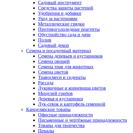
Садовый инструмент
Средства защиты растений
Удобрения и добавки
Уход за растениями
Металлические грядки
Противогололедные реагенты
Обустройство сада и дачи
Полив
Садовый декор
Семена и посадочный материал
Семена деревьев и кустарников
Семена овощей
Семена трав для животных
Семена цветов
Травосмеси и сидераты
Рассада
Луковичные и корневища цветов
Мицелий грибов
Деревья и кустарники
Лук-севок и картофель семенной
Канцелярские товары
Офисные принадлежности
Письменные и чертёжные принадлежности
Товары для творчества
Пеналы