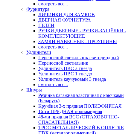
смотреть все...
Фурнитура
ЛИЧИНКИ ДЛЯ ЗАМКОВ
ДВЕРНАЯ ФУРНИТУРА
ПЕТЛИ
РУЧКИ ДВЕРНЫЕ - РУЧКИ-ЗАЩЁЛКИ -
КОМПЛЕКТУЮЩИЕ
ЗАМКИ НАВЕСНЫЕ - ПРОУШИНЫ
смотреть все...
Удлинители
Переносной светильник светодиодный
Переносной светильник
Удлинитель ПВС 3 гнезда
Удлинитель ПВС 1 гнездо
Удлинитель каучуковый 3 гнезда
смотреть все...
Шнуры
Резинка багажная эластичная с крючками
(Беларусь)
Кручёная 3-х прядная ПОЛИЭФИРНАЯ
16-ти ПРЯДНАЯ полиамидная
48-ми прядная ВСС (СТРАХОВОЧНО-
СПАСАТЕЛЬНАЯ)
ТРОС МЕТАЛЛИЧЕСКИЙ В ОПЛЕТКЕ
ПВХ (металлополимерный)