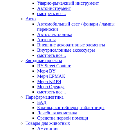
Ударно-рычажный инструмент
Автоинструмент
смотреть все...
Авто
Автомобильный свет / фонари / лампы
переноски
Автоэлектроника
Антенны
Внешние декоративные элементы
Внутрисалонные аксессуары
смотреть все...
Звездные проекты
BY Street Couture
Мерч BY
Мерч ЕРМАК
Мерч КИРЯ
Мерч Одежда
смотреть все...
Парафармацевтика
БАД
Бахилы, контейнеры, таблетницы
Лечебная косметика
Средства первой помощи
Товары для животных
Амуниция