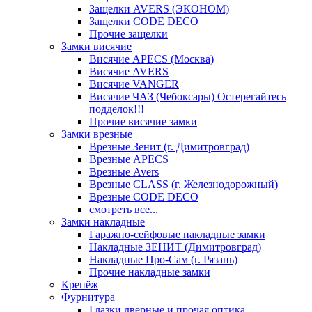
Защелки AVERS (ЭКОНОМ)
Защелки CODE DECO
Прочие защелки
Замки висячие
Висячие APECS (Москва)
Висячие AVERS
Висячие VANGER
Висячие ЧАЗ (Чебоксары) Остерегайтесь
подделок!!!
Прочие висячие замки
Замки врезные
Врезные Зенит (г. Димитровград)
Врезные APECS
Врезные Avers
Врезные CLASS (г. Железнодорожный)
Врезные CODE DECO
смотреть все...
Замки накладные
Гаражно-сейфовые накладные замки
Накладные ЗЕНИТ (Димитровград)
Накладные Про-Сам (г. Рязань)
Прочие накладные замки
Крепёж
Фурнитура
Глазки дверные и прочая оптика