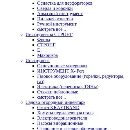
Оснастка для перфораторов
Сверла и коронки
Алмазный инструмент
Пильная оснастка
Ручной инструмент
смотреть все...
Инструменты СТРОНГ
Фрезы
СТРОНГ
Е
Maxprospa
Инструмент
Огнеупорные материалы
ИНСТРУМЕНТ X- Pert
Газовое оборудование (горелки, редукторы,
газ)
Электрика (переноски, ТЭНы)
Стяжки нейлоновые
смотреть все...
Садово-огородный инвентарь
Скотч KRAFTBAND
Хомуты нержавеющая сталь
Электроводонагреватели
Насосы вибрационные
Сварочное и газовое оборудование