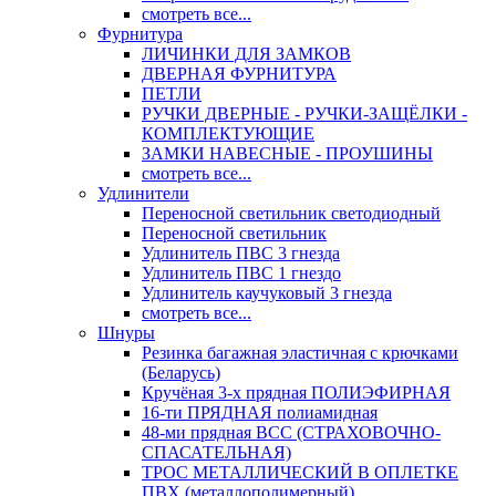
смотреть все...
Фурнитура
ЛИЧИНКИ ДЛЯ ЗАМКОВ
ДВЕРНАЯ ФУРНИТУРА
ПЕТЛИ
РУЧКИ ДВЕРНЫЕ - РУЧКИ-ЗАЩЁЛКИ -
КОМПЛЕКТУЮЩИЕ
ЗАМКИ НАВЕСНЫЕ - ПРОУШИНЫ
смотреть все...
Удлинители
Переносной светильник светодиодный
Переносной светильник
Удлинитель ПВС 3 гнезда
Удлинитель ПВС 1 гнездо
Удлинитель каучуковый 3 гнезда
смотреть все...
Шнуры
Резинка багажная эластичная с крючками
(Беларусь)
Кручёная 3-х прядная ПОЛИЭФИРНАЯ
16-ти ПРЯДНАЯ полиамидная
48-ми прядная ВСС (СТРАХОВОЧНО-
СПАСАТЕЛЬНАЯ)
ТРОС МЕТАЛЛИЧЕСКИЙ В ОПЛЕТКЕ
ПВХ (металлополимерный)