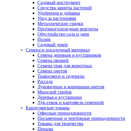
Садовый инструмент
Средства защиты растений
Удобрения и добавки
Уход за растениями
Металлические грядки
Противогололедные реагенты
Обустройство сада и дачи
Полив
Садовый декор
Семена и посадочный материал
Семена деревьев и кустарников
Семена овощей
Семена трав для животных
Семена цветов
Травосмеси и сидераты
Рассада
Луковичные и корневища цветов
Мицелий грибов
Деревья и кустарники
Лук-севок и картофель семенной
Канцелярские товары
Офисные принадлежности
Письменные и чертёжные принадлежности
Товары для творчества
Пеналы