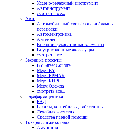
Ударно-рычажный инструмент
Автоинструмент
смотреть все...
Авто
Автомобильный свет / фонари / лампы
переноски
Автоэлектроника
Антенны
Внешние декоративные элементы
Внутрисалонные аксессуары
смотреть все...
Звездные проекты
BY Street Couture
Мерч BY
Мерч ЕРМАК
Мерч КИРЯ
Мерч Одежда
смотреть все...
Парафармацевтика
БАД
Бахилы, контейнеры, таблетницы
Лечебная косметика
Средства первой помощи
Товары для животных
Амуниция