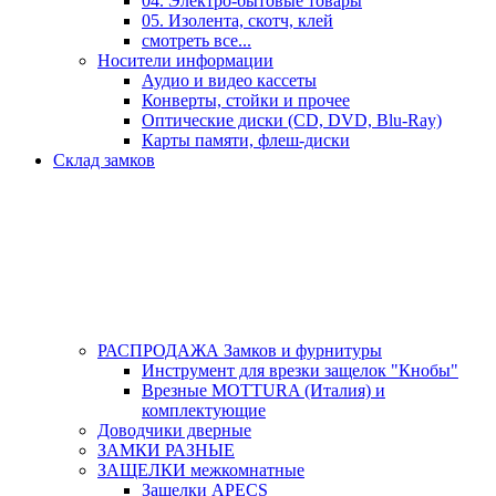
04. Электро-бытовые товары
05. Изолента, скотч, клей
смотреть все...
Носители информации
Аудио и видео кассеты
Конверты, стойки и прочее
Оптические диски (CD, DVD, Blu-Ray)
Карты памяти, флеш-диски
Склад замков
РАСПРОДАЖА Замков и фурнитуры
Инструмент для врезки защелок "Кнобы"
Врезные MOTTURA (Италия) и
комплектующие
Доводчики дверные
ЗАМКИ РАЗНЫЕ
ЗАЩЕЛКИ межкомнатные
Защелки APECS