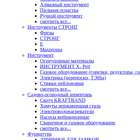
Алмазный инструмент
Пильная оснастка
Ручной инструмент
смотреть все...
Инструменты СТРОНГ
Фрезы
СТРОНГ
Е
Maxprospa
Инструмент
Огнеупорные материалы
ИНСТРУМЕНТ X- Pert
Газовое оборудование (горелки, редукторы, га
Электрика (переноски, ТЭНы)
Стяжки нейлоновые
смотреть все...
Садово-огородный инвентарь
Скотч KRAFTBAND
Хомуты нержавеющая сталь
Электроводонагреватели
Насосы вибрационные
Сварочное и газовое оборудование
смотреть все...
Фурнитура
ЛИЧИНКИ ДЛЯ ЗАМКОВ