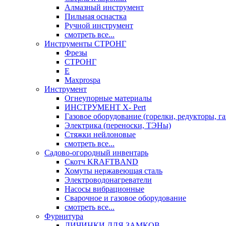
Алмазный инструмент
Пильная оснастка
Ручной инструмент
смотреть все...
Инструменты СТРОНГ
Фрезы
СТРОНГ
Е
Maxprospa
Инструмент
Огнеупорные материалы
ИНСТРУМЕНТ X- Pert
Газовое оборудование (горелки, редукторы, га
Электрика (переноски, ТЭНы)
Стяжки нейлоновые
смотреть все...
Садово-огородный инвентарь
Скотч KRAFTBAND
Хомуты нержавеющая сталь
Электроводонагреватели
Насосы вибрационные
Сварочное и газовое оборудование
смотреть все...
Фурнитура
ЛИЧИНКИ ДЛЯ ЗАМКОВ