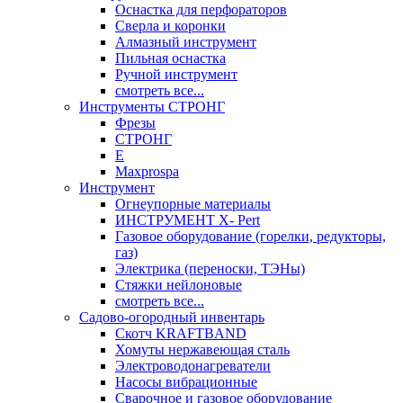
Оснастка для перфораторов
Сверла и коронки
Алмазный инструмент
Пильная оснастка
Ручной инструмент
смотреть все...
Инструменты СТРОНГ
Фрезы
СТРОНГ
Е
Maxprospa
Инструмент
Огнеупорные материалы
ИНСТРУМЕНТ X- Pert
Газовое оборудование (горелки, редукторы,
газ)
Электрика (переноски, ТЭНы)
Стяжки нейлоновые
смотреть все...
Садово-огородный инвентарь
Скотч KRAFTBAND
Хомуты нержавеющая сталь
Электроводонагреватели
Насосы вибрационные
Сварочное и газовое оборудование