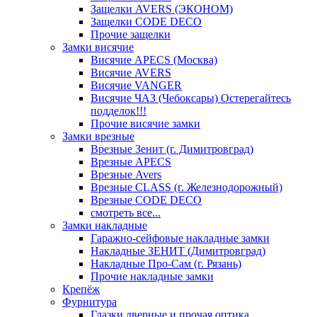
Защелки AVERS (ЭКОНОМ)
Защелки CODE DECO
Прочие защелки
Замки висячие
Висячие APECS (Москва)
Висячие AVERS
Висячие VANGER
Висячие ЧАЗ (Чебоксары) Остерегайтесь
подделок!!!
Прочие висячие замки
Замки врезные
Врезные Зенит (г. Димитровград)
Врезные APECS
Врезные Avers
Врезные CLASS (г. Железнодорожный)
Врезные CODE DECO
смотреть все...
Замки накладные
Гаражно-сейфовые накладные замки
Накладные ЗЕНИТ (Димитровград)
Накладные Про-Сам (г. Рязань)
Прочие накладные замки
Крепёж
Фурнитура
Глазки дверные и прочая оптика