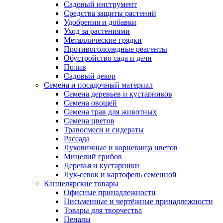
Садовый инструмент
Средства защиты растений
Удобрения и добавки
Уход за растениями
Металлические грядки
Противогололедные реагенты
Обустройство сада и дачи
Полив
Садовый декор
Семена и посадочный материал
Семена деревьев и кустарников
Семена овощей
Семена трав для животных
Семена цветов
Травосмеси и сидераты
Рассада
Луковичные и корневища цветов
Мицелий грибов
Деревья и кустарники
Лук-севок и картофель семенной
Канцелярские товары
Офисные принадлежности
Письменные и чертёжные принадлежности
Товары для творчества
Пеналы