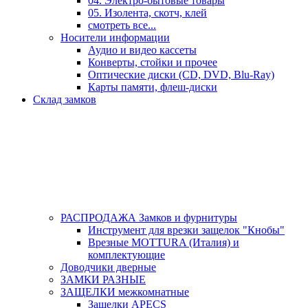
04. Электро-бытовые товары
05. Изолента, скотч, клей
смотреть все...
Носители информации
Аудио и видео кассеты
Конверты, стойки и прочее
Оптические диски (CD, DVD, Blu-Ray)
Карты памяти, флеш-диски
Склад замков
РАСПРОДАЖА Замков и фурнитуры
Инструмент для врезки защелок "Кнобы"
Врезные MOTTURA (Италия) и
комплектующие
Доводчики дверные
ЗАМКИ РАЗНЫЕ
ЗАЩЕЛКИ межкомнатные
Защелки APECS