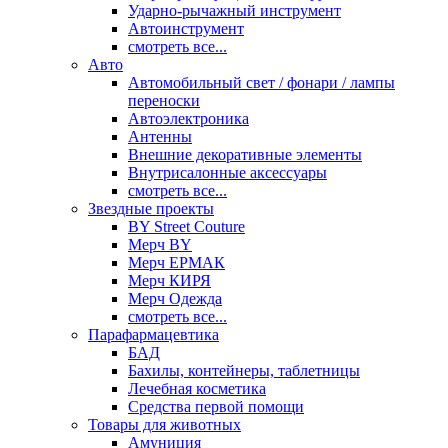
Ударно-рычажный инструмент
Автоинструмент
смотреть все...
Авто
Автомобильный свет / фонари / лампы
переноски
Автоэлектроника
Антенны
Внешние декоративные элементы
Внутрисалонные аксессуары
смотреть все...
Звездные проекты
BY Street Couture
Мерч BY
Мерч ЕРМАК
Мерч КИРЯ
Мерч Одежда
смотреть все...
Парафармацевтика
БАД
Бахилы, контейнеры, таблетницы
Лечебная косметика
Средства первой помощи
Товары для животных
Амуниция