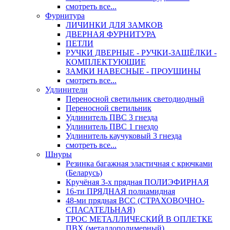
смотреть все...
Фурнитура
ЛИЧИНКИ ДЛЯ ЗАМКОВ
ДВЕРНАЯ ФУРНИТУРА
ПЕТЛИ
РУЧКИ ДВЕРНЫЕ - РУЧКИ-ЗАЩЁЛКИ -
КОМПЛЕКТУЮЩИЕ
ЗАМКИ НАВЕСНЫЕ - ПРОУШИНЫ
смотреть все...
Удлинители
Переносной светильник светодиодный
Переносной светильник
Удлинитель ПВС 3 гнезда
Удлинитель ПВС 1 гнездо
Удлинитель каучуковый 3 гнезда
смотреть все...
Шнуры
Резинка багажная эластичная с крючками
(Беларусь)
Кручёная 3-х прядная ПОЛИЭФИРНАЯ
16-ти ПРЯДНАЯ полиамидная
48-ми прядная ВСС (СТРАХОВОЧНО-
СПАСАТЕЛЬНАЯ)
ТРОС МЕТАЛЛИЧЕСКИЙ В ОПЛЕТКЕ
ПВХ (металлополимерный)