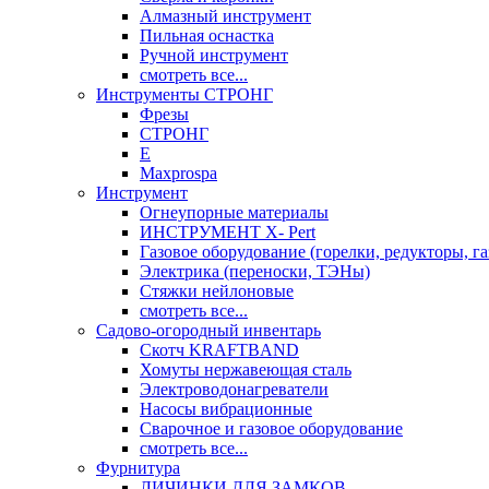
Алмазный инструмент
Пильная оснастка
Ручной инструмент
смотреть все...
Инструменты СТРОНГ
Фрезы
СТРОНГ
Е
Maxprospa
Инструмент
Огнеупорные материалы
ИНСТРУМЕНТ X- Pert
Газовое оборудование (горелки, редукторы, га
Электрика (переноски, ТЭНы)
Стяжки нейлоновые
смотреть все...
Садово-огородный инвентарь
Скотч KRAFTBAND
Хомуты нержавеющая сталь
Электроводонагреватели
Насосы вибрационные
Сварочное и газовое оборудование
смотреть все...
Фурнитура
ЛИЧИНКИ ДЛЯ ЗАМКОВ