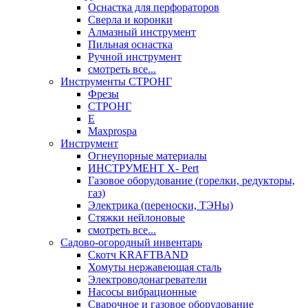
Оснастка для перфораторов
Сверла и коронки
Алмазный инструмент
Пильная оснастка
Ручной инструмент
смотреть все...
Инструменты СТРОНГ
Фрезы
СТРОНГ
Е
Maxprospa
Инструмент
Огнеупорные материалы
ИНСТРУМЕНТ X- Pert
Газовое оборудование (горелки, редукторы,
газ)
Электрика (переноски, ТЭНы)
Стяжки нейлоновые
смотреть все...
Садово-огородный инвентарь
Скотч KRAFTBAND
Хомуты нержавеющая сталь
Электроводонагреватели
Насосы вибрационные
Сварочное и газовое оборудование