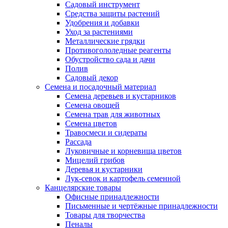
Садовый инструмент
Средства защиты растений
Удобрения и добавки
Уход за растениями
Металлические грядки
Противогололедные реагенты
Обустройство сада и дачи
Полив
Садовый декор
Семена и посадочный материал
Семена деревьев и кустарников
Семена овощей
Семена трав для животных
Семена цветов
Травосмеси и сидераты
Рассада
Луковичные и корневища цветов
Мицелий грибов
Деревья и кустарники
Лук-севок и картофель семенной
Канцелярские товары
Офисные принадлежности
Письменные и чертёжные принадлежности
Товары для творчества
Пеналы