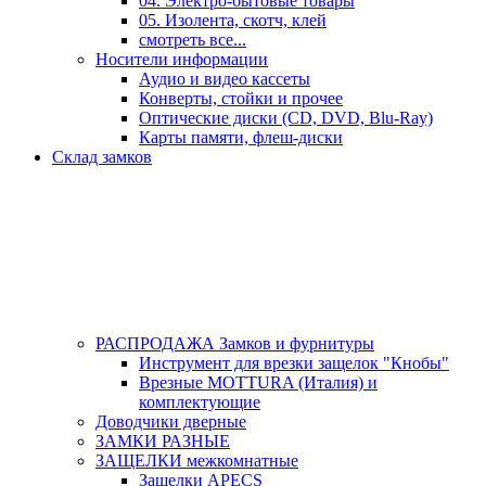
04. Электро-бытовые товары
05. Изолента, скотч, клей
смотреть все...
Носители информации
Аудио и видео кассеты
Конверты, стойки и прочее
Оптические диски (CD, DVD, Blu-Ray)
Карты памяти, флеш-диски
Склад замков
РАСПРОДАЖА Замков и фурнитуры
Инструмент для врезки защелок "Кнобы"
Врезные MOTTURA (Италия) и
комплектующие
Доводчики дверные
ЗАМКИ РАЗНЫЕ
ЗАЩЕЛКИ межкомнатные
Защелки APECS