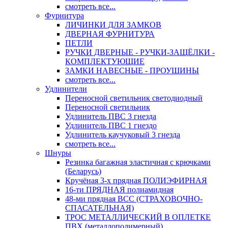
смотреть все...
Фурнитура
ЛИЧИНКИ ДЛЯ ЗАМКОВ
ДВЕРНАЯ ФУРНИТУРА
ПЕТЛИ
РУЧКИ ДВЕРНЫЕ - РУЧКИ-ЗАЩЁЛКИ -
КОМПЛЕКТУЮЩИЕ
ЗАМКИ НАВЕСНЫЕ - ПРОУШИНЫ
смотреть все...
Удлинители
Переносной светильник светодиодный
Переносной светильник
Удлинитель ПВС 3 гнезда
Удлинитель ПВС 1 гнездо
Удлинитель каучуковый 3 гнезда
смотреть все...
Шнуры
Резинка багажная эластичная с крючками
(Беларусь)
Кручёная 3-х прядная ПОЛИЭФИРНАЯ
16-ти ПРЯДНАЯ полиамидная
48-ми прядная ВСС (СТРАХОВОЧНО-
СПАСАТЕЛЬНАЯ)
ТРОС МЕТАЛЛИЧЕСКИЙ В ОПЛЕТКЕ
ПВХ (металлополимерный)