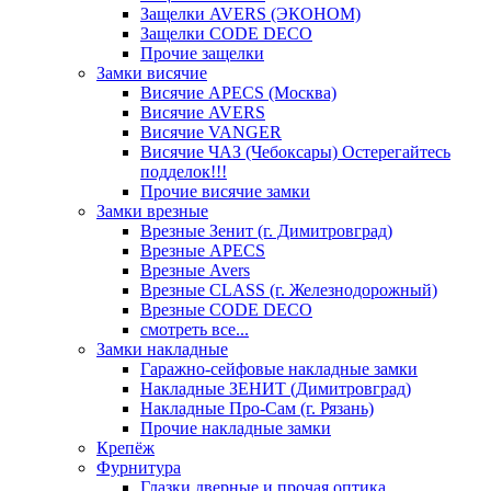
Защелки AVERS (ЭКОНОМ)
Защелки CODE DECO
Прочие защелки
Замки висячие
Висячие APECS (Москва)
Висячие AVERS
Висячие VANGER
Висячие ЧАЗ (Чебоксары) Остерегайтесь
подделок!!!
Прочие висячие замки
Замки врезные
Врезные Зенит (г. Димитровград)
Врезные APECS
Врезные Avers
Врезные CLASS (г. Железнодорожный)
Врезные CODE DECO
смотреть все...
Замки накладные
Гаражно-сейфовые накладные замки
Накладные ЗЕНИТ (Димитровград)
Накладные Про-Сам (г. Рязань)
Прочие накладные замки
Крепёж
Фурнитура
Глазки дверные и прочая оптика