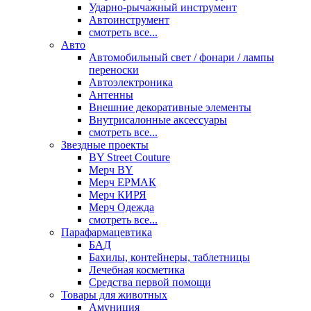
Ударно-рычажный инструмент
Автоинструмент
смотреть все...
Авто
Автомобильный свет / фонари / лампы
переноски
Автоэлектроника
Антенны
Внешние декоративные элементы
Внутрисалонные аксессуары
смотреть все...
Звездные проекты
BY Street Couture
Мерч BY
Мерч ЕРМАК
Мерч КИРЯ
Мерч Одежда
смотреть все...
Парафармацевтика
БАД
Бахилы, контейнеры, таблетницы
Лечебная косметика
Средства первой помощи
Товары для животных
Амуниция