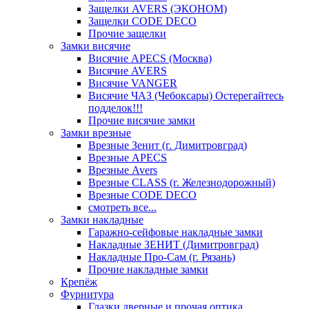
Защелки AVERS (ЭКОНОМ)
Защелки CODE DECO
Прочие защелки
Замки висячие
Висячие APECS (Москва)
Висячие AVERS
Висячие VANGER
Висячие ЧАЗ (Чебоксары) Остерегайтесь
подделок!!!
Прочие висячие замки
Замки врезные
Врезные Зенит (г. Димитровград)
Врезные APECS
Врезные Avers
Врезные CLASS (г. Железнодорожный)
Врезные CODE DECO
смотреть все...
Замки накладные
Гаражно-сейфовые накладные замки
Накладные ЗЕНИТ (Димитровград)
Накладные Про-Сам (г. Рязань)
Прочие накладные замки
Крепёж
Фурнитура
Глазки дверные и прочая оптика