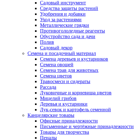
Садовый инструмент
Средства защиты растений
Удобрения и добавки
Уход за растениями
Металлические грядки
Противогололедные реагенты
Обустройство сада и дачи
Полив
Садовый декор
Семена и посадочный материал
Семена деревьев и кустарников
Семена овощей
Семена трав для животных
Семена цветов
Травосмеси и сидераты
Рассада
Луковичные и корневища цветов
Мицелий грибов
Деревья и кустарники
Лук-севок и картофель семенной
Канцелярские товары
Офисные принадлежности
Письменные и чертёжные принадлежности
Товары для творчества
Пеналы