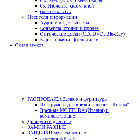
04. Электро-бытовые товары
05. Изолента, скотч, клей
смотреть все...
Носители информации
Аудио и видео кассеты
Конверты, стойки и прочее
Оптические диски (CD, DVD, Blu-Ray)
Карты памяти, флеш-диски
Склад замков
РАСПРОДАЖА Замков и фурнитуры
Инструмент для врезки защелок "Кнобы"
Врезные MOTTURA (Италия) и
комплектующие
Доводчики дверные
ЗАМКИ РАЗНЫЕ
ЗАЩЕЛКИ межкомнатные
Защелки APECS