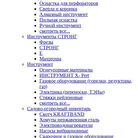
Оснастка для перфораторов
Сверла и коронки
Алмазный инструмент
Пильная оснастка
Ручной инструмент
смотреть все...
Инструменты СТРОНГ
Фрезы
СТРОНГ
Е
Maxprospa
Инструмент
Огнеупорные материалы
ИНСТРУМЕНТ X- Pert
Газовое оборудование (горелки, редукторы,
газ)
Электрика (переноски, ТЭНы)
Стяжки нейлоновые
смотреть все...
Садово-огородный инвентарь
Скотч KRAFTBAND
Хомуты нержавеющая сталь
Электроводонагреватели
Насосы вибрационные
Сварочное и газовое оборудование