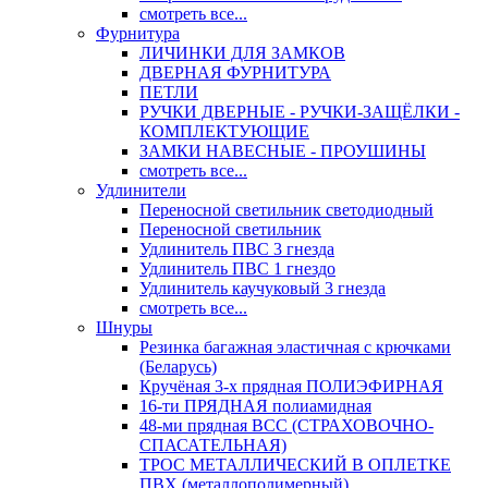
смотреть все...
Фурнитура
ЛИЧИНКИ ДЛЯ ЗАМКОВ
ДВЕРНАЯ ФУРНИТУРА
ПЕТЛИ
РУЧКИ ДВЕРНЫЕ - РУЧКИ-ЗАЩЁЛКИ -
КОМПЛЕКТУЮЩИЕ
ЗАМКИ НАВЕСНЫЕ - ПРОУШИНЫ
смотреть все...
Удлинители
Переносной светильник светодиодный
Переносной светильник
Удлинитель ПВС 3 гнезда
Удлинитель ПВС 1 гнездо
Удлинитель каучуковый 3 гнезда
смотреть все...
Шнуры
Резинка багажная эластичная с крючками
(Беларусь)
Кручёная 3-х прядная ПОЛИЭФИРНАЯ
16-ти ПРЯДНАЯ полиамидная
48-ми прядная ВСС (СТРАХОВОЧНО-
СПАСАТЕЛЬНАЯ)
ТРОС МЕТАЛЛИЧЕСКИЙ В ОПЛЕТКЕ
ПВХ (металлополимерный)