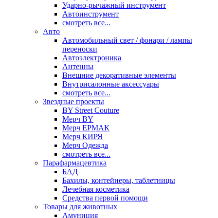
Ударно-рычажный инструмент
Автоинструмент
смотреть все...
Авто
Автомобильный свет / фонари / лампы
переноски
Автоэлектроника
Антенны
Внешние декоративные элементы
Внутрисалонные аксессуары
смотреть все...
Звездные проекты
BY Street Couture
Мерч BY
Мерч ЕРМАК
Мерч КИРЯ
Мерч Одежда
смотреть все...
Парафармацевтика
БАД
Бахилы, контейнеры, таблетницы
Лечебная косметика
Средства первой помощи
Товары для животных
Амуниция