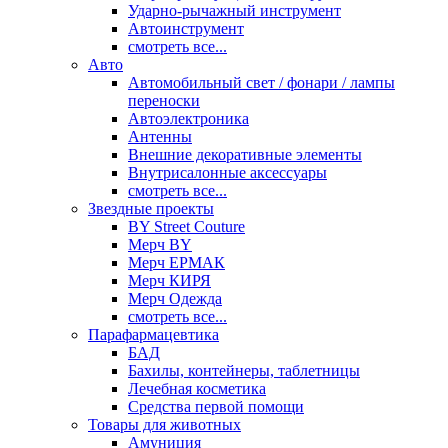
Ударно-рычажный инструмент
Автоинструмент
смотреть все...
Авто
Автомобильный свет / фонари / лампы
переноски
Автоэлектроника
Антенны
Внешние декоративные элементы
Внутрисалонные аксессуары
смотреть все...
Звездные проекты
BY Street Couture
Мерч BY
Мерч ЕРМАК
Мерч КИРЯ
Мерч Одежда
смотреть все...
Парафармацевтика
БАД
Бахилы, контейнеры, таблетницы
Лечебная косметика
Средства первой помощи
Товары для животных
Амуниция