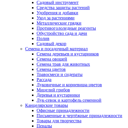
Садовый инструмент
Средства защиты растений
Удобрения и добавки
Уход за растениями
Металлические грядки
Противогололедные реагенты
Обустройство сада и дачи
Полив
Садовый декор
Семена и посадочный материал
Семена деревьев и кустарников
Семена овощей
Семена трав для животных
Семена цветов
Травосмеси и сидераты
Рассада
Луковичные и корневища цветов
Мицелий грибов
Деревья и кустарники
Лук-севок и картофель семенной
Канцелярские товары
Офисные принадлежности
Письменные и чертёжные принадлежности
Товары для творчества
Пеналы