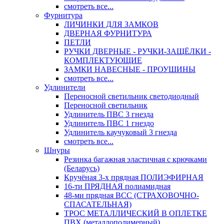
смотреть все...
Фурнитура
ЛИЧИНКИ ДЛЯ ЗАМКОВ
ДВЕРНАЯ ФУРНИТУРА
ПЕТЛИ
РУЧКИ ДВЕРНЫЕ - РУЧКИ-ЗАЩЁЛКИ -
КОМПЛЕКТУЮЩИЕ
ЗАМКИ НАВЕСНЫЕ - ПРОУШИНЫ
смотреть все...
Удлинители
Переносной светильник светодиодный
Переносной светильник
Удлинитель ПВС 3 гнезда
Удлинитель ПВС 1 гнездо
Удлинитель каучуковый 3 гнезда
смотреть все...
Шнуры
Резинка багажная эластичная с крючками
(Беларусь)
Кручёная 3-х прядная ПОЛИЭФИРНАЯ
16-ти ПРЯДНАЯ полиамидная
48-ми прядная ВСС (СТРАХОВОЧНО-
СПАСАТЕЛЬНАЯ)
ТРОС МЕТАЛЛИЧЕСКИЙ В ОПЛЕТКЕ
ПВХ (металлополимерный)