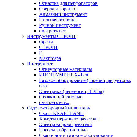
Оснастка для перфораторов
Сверла и коронки
Алмазный инструмент
Пильная оснастка
Ручной инструмент
смотреть все...
Инструменты СТРОНГ
Фрезы
СТРОНГ
Е
Maxprospa
Инструмент
Огнеупорные материалы
ИНСТРУМЕНТ X- Pert
Газовое оборудование (горелки, редукторы,
газ)
Электрика (переноски, ТЭНы)
Стяжки нейлоновые
смотреть все...
Садово-огородный инвентарь
Скотч KRAFTBAND
Хомуты нержавеющая сталь
Электроводонагреватели
Насосы вибрационные
Сварочное и газовое оборудование