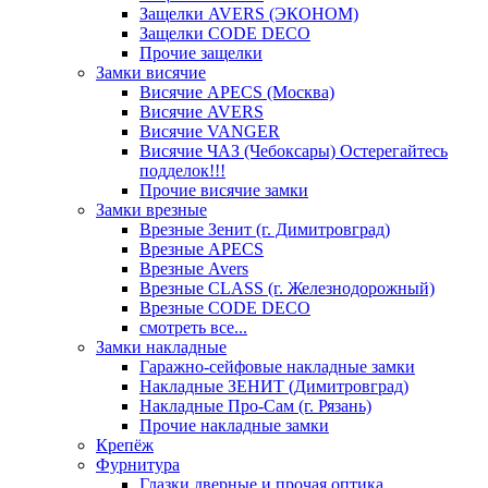
Защелки AVERS (ЭКОНОМ)
Защелки CODE DECO
Прочие защелки
Замки висячие
Висячие APECS (Москва)
Висячие AVERS
Висячие VANGER
Висячие ЧАЗ (Чебоксары) Остерегайтесь
подделок!!!
Прочие висячие замки
Замки врезные
Врезные Зенит (г. Димитровград)
Врезные APECS
Врезные Avers
Врезные CLASS (г. Железнодорожный)
Врезные CODE DECO
смотреть все...
Замки накладные
Гаражно-сейфовые накладные замки
Накладные ЗЕНИТ (Димитровград)
Накладные Про-Сам (г. Рязань)
Прочие накладные замки
Крепёж
Фурнитура
Глазки дверные и прочая оптика