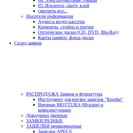
04. Электро-бытовые товары
05. Изолента, скотч, клей
смотреть все...
Носители информации
Аудио и видео кассеты
Конверты, стойки и прочее
Оптические диски (CD, DVD, Blu-Ray)
Карты памяти, флеш-диски
Склад замков
РАСПРОДАЖА Замков и фурнитуры
Инструмент для врезки защелок "Кнобы"
Врезные MOTTURA (Италия) и
комплектующие
Доводчики дверные
ЗАМКИ РАЗНЫЕ
ЗАЩЕЛКИ межкомнатные
Защелки APECS