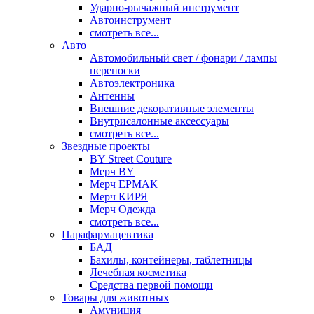
Ударно-рычажный инструмент
Автоинструмент
смотреть все...
Авто
Автомобильный свет / фонари / лампы
переноски
Автоэлектроника
Антенны
Внешние декоративные элементы
Внутрисалонные аксессуары
смотреть все...
Звездные проекты
BY Street Couture
Мерч BY
Мерч ЕРМАК
Мерч КИРЯ
Мерч Одежда
смотреть все...
Парафармацевтика
БАД
Бахилы, контейнеры, таблетницы
Лечебная косметика
Средства первой помощи
Товары для животных
Амуниция