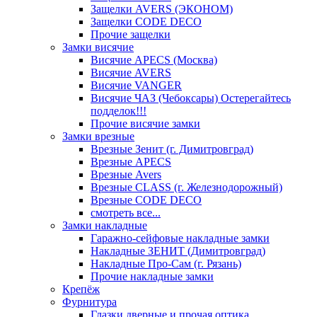
Защелки AVERS (ЭКОНОМ)
Защелки CODE DECO
Прочие защелки
Замки висячие
Висячие APECS (Москва)
Висячие AVERS
Висячие VANGER
Висячие ЧАЗ (Чебоксары) Остерегайтесь
подделок!!!
Прочие висячие замки
Замки врезные
Врезные Зенит (г. Димитровград)
Врезные APECS
Врезные Avers
Врезные CLASS (г. Железнодорожный)
Врезные CODE DECO
смотреть все...
Замки накладные
Гаражно-сейфовые накладные замки
Накладные ЗЕНИТ (Димитровград)
Накладные Про-Сам (г. Рязань)
Прочие накладные замки
Крепёж
Фурнитура
Глазки дверные и прочая оптика