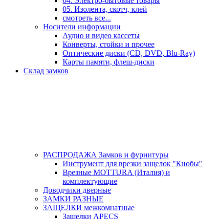
04. Электро-бытовые товары
05. Изолента, скотч, клей
смотреть все...
Носители информации
Аудио и видео кассеты
Конверты, стойки и прочее
Оптические диски (CD, DVD, Blu-Ray)
Карты памяти, флеш-диски
Склад замков
РАСПРОДАЖА Замков и фурнитуры
Инструмент для врезки защелок "Кнобы"
Врезные MOTTURA (Италия) и
комплектующие
Доводчики дверные
ЗАМКИ РАЗНЫЕ
ЗАЩЕЛКИ межкомнатные
Защелки APECS