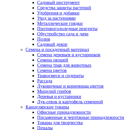
Садовый инструмент
Средства защиты растений
Удобрения и добавки
Уход за растениями
Металлические грядки
Противогололедные реагенты
Обустройство сада и дачи
Полив
Садовый декор
Семена и посадочный материал
Семена деревьев и кустарников
Семена овощей
Семена трав для животных
Семена цветов
Травосмеси и сидераты
Рассада
Луковичные и корневища цветов
Мицелий грибов
Деревья и кустарники
Лук-севок и картофель семенной
Канцелярские товары
Офисные принадлежности
Письменные и чертёжные принадлежности
Товары для творчества
Пеналы