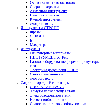
Оснастка для перфораторов
Сверла и коронки
Алмазный инструмент
Пильная оснастка
Ручной инструмент
смотреть все...
Инструменты СТРОНГ
Фрезы
СТРОНГ
Е
Maxprospa
Инструмент
Огнеупорные материалы
ИНСТРУМЕНТ X- Pert
Газовое оборудование (горелки, редукторы,
газ)
Электрика (переноски, ТЭНы)
Стяжки нейлоновые
смотреть все...
Садово-огородный инвентарь
Скотч KRAFTBAND
Хомуты нержавеющая сталь
Электроводонагреватели
Насосы вибрационные
Сварочное и газовое оборудование