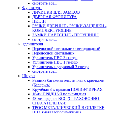
смотреть все...
Фурнитура
ЛИЧИНКИ ДЛЯ ЗАМКОВ
ДВЕРНАЯ ФУРНИТУРА
ПЕТЛИ
РУЧКИ ДВЕРНЫЕ - РУЧКИ-ЗАЩЁЛКИ -
КОМПЛЕКТУЮЩИЕ
ЗАМКИ НАВЕСНЫЕ - ПРОУШИНЫ
смотреть все...
Удлинители
Переносной светильник светодиодный
Переносной светильник
Удлинитель ПВС 3 гнезда
Удлинитель ПВС 1 гнездо
Удлинитель каучуковый 3 гнезда
смотреть все...
Шнуры
Резинка багажная эластичная с крючками
(Беларусь)
Кручёная 3-х прядная ПОЛИЭФИРНАЯ
16-ти ПРЯДНАЯ полиамидная
48-ми прядная ВСС (СТРАХОВОЧНО-
СПАСАТЕЛЬНАЯ)
ТРОС МЕТАЛЛИЧЕСКИЙ В ОПЛЕТКЕ
ПВХ (металлополимерный)