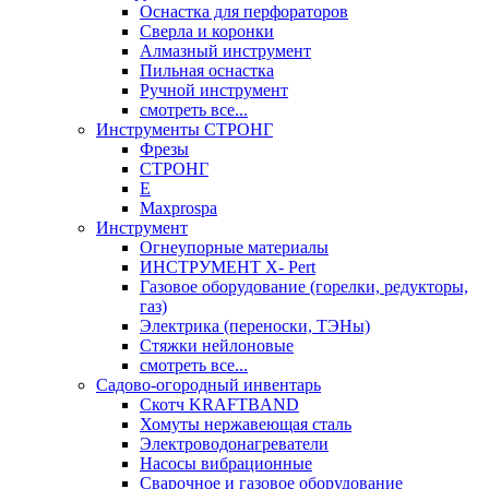
Оснастка для перфораторов
Сверла и коронки
Алмазный инструмент
Пильная оснастка
Ручной инструмент
смотреть все...
Инструменты СТРОНГ
Фрезы
СТРОНГ
Е
Maxprospa
Инструмент
Огнеупорные материалы
ИНСТРУМЕНТ X- Pert
Газовое оборудование (горелки, редукторы,
газ)
Электрика (переноски, ТЭНы)
Стяжки нейлоновые
смотреть все...
Садово-огородный инвентарь
Скотч KRAFTBAND
Хомуты нержавеющая сталь
Электроводонагреватели
Насосы вибрационные
Сварочное и газовое оборудование