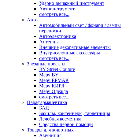
Ударно-рычажный инструмент
Автоинструмент
смотреть все...
Авто
Автомобильный свет / фонари / лампы
переноски
Автоэлектроника
Антенны
Внешние декоративные элементы
Внутрисалонные аксессуары
смотреть все...
Звездные проекты
BY Street Couture
Мерч BY
Мерч ЕРМАК
Мерч КИРЯ
Мерч Одежда
смотреть все...
Парафармацевтика
БАД
Бахилы, контейнеры, таблетницы
Лечебная косметика
Средства первой помощи
Товары для животных
Амуниция