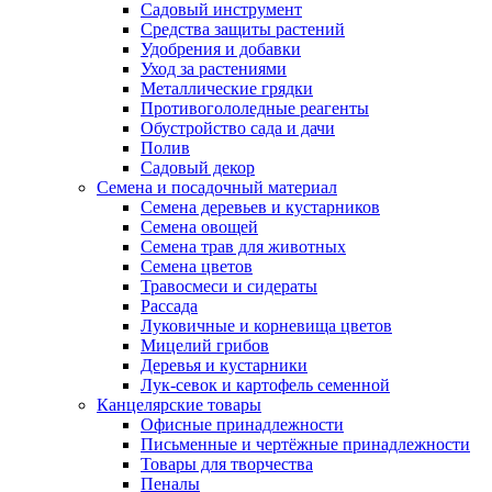
Садовый инструмент
Средства защиты растений
Удобрения и добавки
Уход за растениями
Металлические грядки
Противогололедные реагенты
Обустройство сада и дачи
Полив
Садовый декор
Семена и посадочный материал
Семена деревьев и кустарников
Семена овощей
Семена трав для животных
Семена цветов
Травосмеси и сидераты
Рассада
Луковичные и корневища цветов
Мицелий грибов
Деревья и кустарники
Лук-севок и картофель семенной
Канцелярские товары
Офисные принадлежности
Письменные и чертёжные принадлежности
Товары для творчества
Пеналы