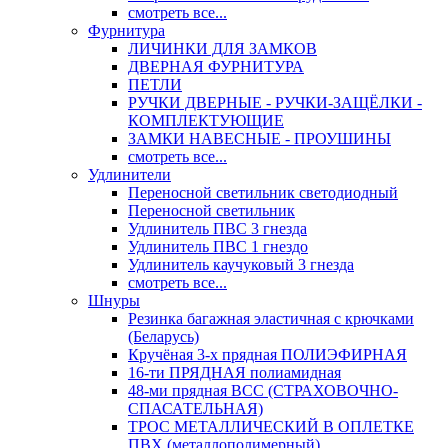
смотреть все...
Фурнитура
ЛИЧИНКИ ДЛЯ ЗАМКОВ
ДВЕРНАЯ ФУРНИТУРА
ПЕТЛИ
РУЧКИ ДВЕРНЫЕ - РУЧКИ-ЗАЩЁЛКИ -
КОМПЛЕКТУЮЩИЕ
ЗАМКИ НАВЕСНЫЕ - ПРОУШИНЫ
смотреть все...
Удлинители
Переносной светильник светодиодный
Переносной светильник
Удлинитель ПВС 3 гнезда
Удлинитель ПВС 1 гнездо
Удлинитель каучуковый 3 гнезда
смотреть все...
Шнуры
Резинка багажная эластичная с крючками
(Беларусь)
Кручёная 3-х прядная ПОЛИЭФИРНАЯ
16-ти ПРЯДНАЯ полиамидная
48-ми прядная ВСС (СТРАХОВОЧНО-
СПАСАТЕЛЬНАЯ)
ТРОС МЕТАЛЛИЧЕСКИЙ В ОПЛЕТКЕ
ПВХ (металлополимерный)