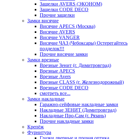
Защелки AVERS (ЭКОНОМ)
Защелки CODE DECO
Прочие защелки
Замки висячие
Висячие APECS (Москва)
Висячие AVERS
Висячие VANGER
Висячие ЧАЗ (Чебоксары) Остерегайтесь
подделок!!!
Прочие висячие замки
Замки врезные
Врезные Зенит (г. Димитровград)
Врезные APECS
Врезные Avers
Врезные CLASS (г. Железнодорожный)
Врезные CODE DECO
смотреть все...
Замки накладные
Гаражно-сейфовые накладные замки
Накладные ЗЕНИТ (Димитровград)
Накладные Про-Сам (г. Рязань)
Прочие накладные замки
Крепёж
Фурнитура
Глазки дверные и прочая оптика