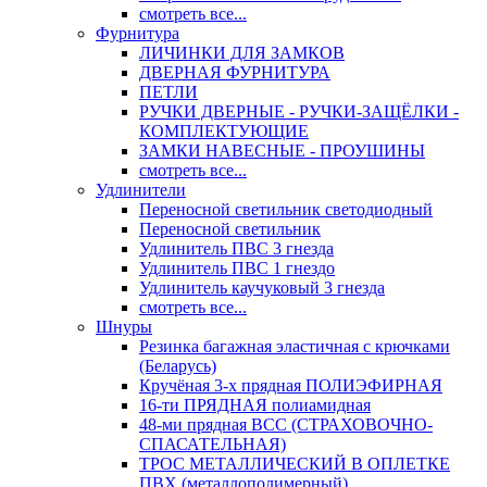
смотреть все...
Фурнитура
ЛИЧИНКИ ДЛЯ ЗАМКОВ
ДВЕРНАЯ ФУРНИТУРА
ПЕТЛИ
РУЧКИ ДВЕРНЫЕ - РУЧКИ-ЗАЩЁЛКИ -
КОМПЛЕКТУЮЩИЕ
ЗАМКИ НАВЕСНЫЕ - ПРОУШИНЫ
смотреть все...
Удлинители
Переносной светильник светодиодный
Переносной светильник
Удлинитель ПВС 3 гнезда
Удлинитель ПВС 1 гнездо
Удлинитель каучуковый 3 гнезда
смотреть все...
Шнуры
Резинка багажная эластичная с крючками
(Беларусь)
Кручёная 3-х прядная ПОЛИЭФИРНАЯ
16-ти ПРЯДНАЯ полиамидная
48-ми прядная ВСС (СТРАХОВОЧНО-
СПАСАТЕЛЬНАЯ)
ТРОС МЕТАЛЛИЧЕСКИЙ В ОПЛЕТКЕ
ПВХ (металлополимерный)