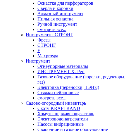
Оснастка для перфораторов
Сверла и коронки
Алмазный инструмент
Пильная оснастка
Ручной инструмент
смотреть все...
Инструменты СТРОНГ
Фрезы
СТРОНГ
Е
Maxprospa
Инструмент
Огнеупорные материалы
ИНСТРУМЕНТ X- Pert
Газовое оборудование (горелки, редукторы,
газ)
Электрика (переноски, ТЭНы)
Стяжки нейлоновые
смотреть все...
Садово-огородный инвентарь
Скотч KRAFTBAND
Хомуты нержавеющая сталь
Электроводонагреватели
Насосы вибрационные
Сварочное и газовое оборудование