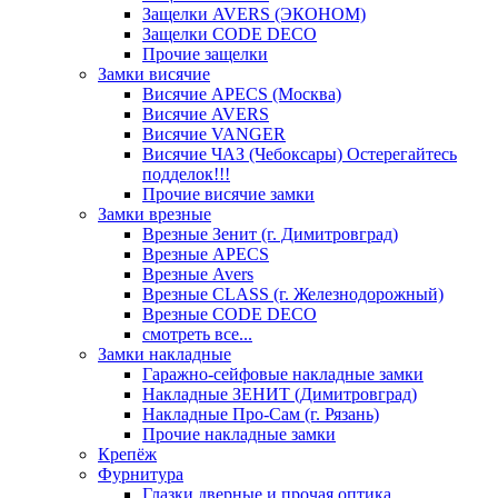
Защелки AVERS (ЭКОНОМ)
Защелки CODE DECO
Прочие защелки
Замки висячие
Висячие APECS (Москва)
Висячие AVERS
Висячие VANGER
Висячие ЧАЗ (Чебоксары) Остерегайтесь
подделок!!!
Прочие висячие замки
Замки врезные
Врезные Зенит (г. Димитровград)
Врезные APECS
Врезные Avers
Врезные CLASS (г. Железнодорожный)
Врезные CODE DECO
смотреть все...
Замки накладные
Гаражно-сейфовые накладные замки
Накладные ЗЕНИТ (Димитровград)
Накладные Про-Сам (г. Рязань)
Прочие накладные замки
Крепёж
Фурнитура
Глазки дверные и прочая оптика