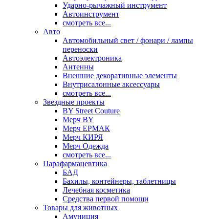
Ударно-рычажный инструмент
Автоинструмент
смотреть все...
Авто
Автомобильный свет / фонари / лампы
переноски
Автоэлектроника
Антенны
Внешние декоративные элементы
Внутрисалонные аксессуары
смотреть все...
Звездные проекты
BY Street Couture
Мерч BY
Мерч ЕРМАК
Мерч КИРЯ
Мерч Одежда
смотреть все...
Парафармацевтика
БАД
Бахилы, контейнеры, таблетницы
Лечебная косметика
Средства первой помощи
Товары для животных
Амуниция