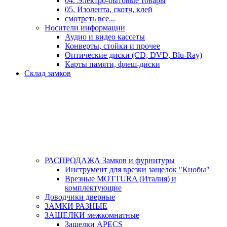
04. Электро-бытовые товары
05. Изолента, скотч, клей
смотреть все...
Носители информации
Аудио и видео кассеты
Конверты, стойки и прочее
Оптические диски (CD, DVD, Blu-Ray)
Карты памяти, флеш-диски
Склад замков
РАСПРОДАЖА Замков и фурнитуры
Инструмент для врезки защелок "Кнобы"
Врезные MOTTURA (Италия) и
комплектующие
Доводчики дверные
ЗАМКИ РАЗНЫЕ
ЗАЩЕЛКИ межкомнатные
Защелки APECS