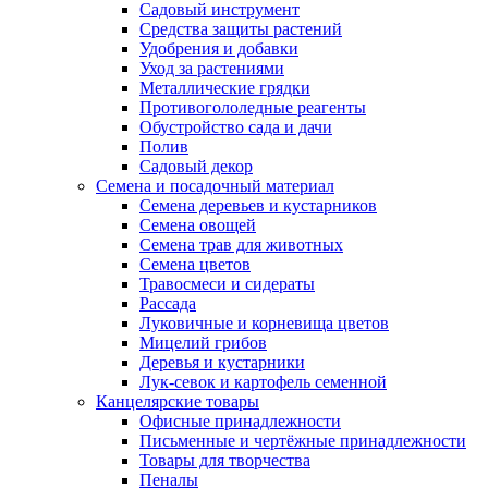
Садовый инструмент
Средства защиты растений
Удобрения и добавки
Уход за растениями
Металлические грядки
Противогололедные реагенты
Обустройство сада и дачи
Полив
Садовый декор
Семена и посадочный материал
Семена деревьев и кустарников
Семена овощей
Семена трав для животных
Семена цветов
Травосмеси и сидераты
Рассада
Луковичные и корневища цветов
Мицелий грибов
Деревья и кустарники
Лук-севок и картофель семенной
Канцелярские товары
Офисные принадлежности
Письменные и чертёжные принадлежности
Товары для творчества
Пеналы