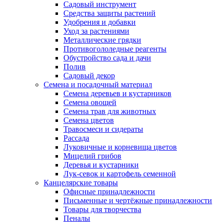
Садовый инструмент
Средства защиты растений
Удобрения и добавки
Уход за растениями
Металлические грядки
Противогололедные реагенты
Обустройство сада и дачи
Полив
Садовый декор
Семена и посадочный материал
Семена деревьев и кустарников
Семена овощей
Семена трав для животных
Семена цветов
Травосмеси и сидераты
Рассада
Луковичные и корневища цветов
Мицелий грибов
Деревья и кустарники
Лук-севок и картофель семенной
Канцелярские товары
Офисные принадлежности
Письменные и чертёжные принадлежности
Товары для творчества
Пеналы