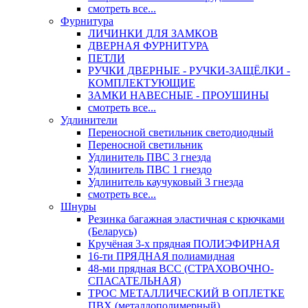
смотреть все...
Фурнитура
ЛИЧИНКИ ДЛЯ ЗАМКОВ
ДВЕРНАЯ ФУРНИТУРА
ПЕТЛИ
РУЧКИ ДВЕРНЫЕ - РУЧКИ-ЗАЩЁЛКИ -
КОМПЛЕКТУЮЩИЕ
ЗАМКИ НАВЕСНЫЕ - ПРОУШИНЫ
смотреть все...
Удлинители
Переносной светильник светодиодный
Переносной светильник
Удлинитель ПВС 3 гнезда
Удлинитель ПВС 1 гнездо
Удлинитель каучуковый 3 гнезда
смотреть все...
Шнуры
Резинка багажная эластичная с крючками
(Беларусь)
Кручёная 3-х прядная ПОЛИЭФИРНАЯ
16-ти ПРЯДНАЯ полиамидная
48-ми прядная ВСС (СТРАХОВОЧНО-
СПАСАТЕЛЬНАЯ)
ТРОС МЕТАЛЛИЧЕСКИЙ В ОПЛЕТКЕ
ПВХ (металлополимерный)