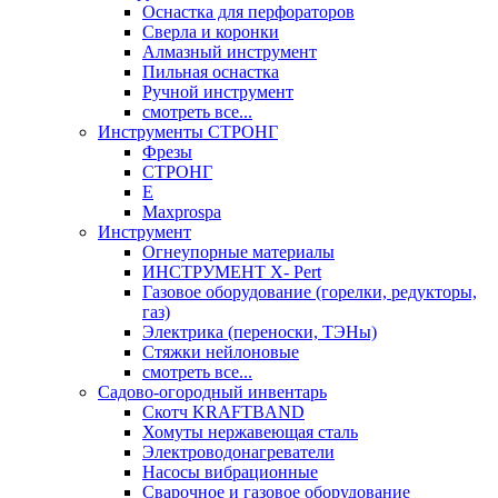
Оснастка для перфораторов
Сверла и коронки
Алмазный инструмент
Пильная оснастка
Ручной инструмент
смотреть все...
Инструменты СТРОНГ
Фрезы
СТРОНГ
Е
Maxprospa
Инструмент
Огнеупорные материалы
ИНСТРУМЕНТ X- Pert
Газовое оборудование (горелки, редукторы,
газ)
Электрика (переноски, ТЭНы)
Стяжки нейлоновые
смотреть все...
Садово-огородный инвентарь
Скотч KRAFTBAND
Хомуты нержавеющая сталь
Электроводонагреватели
Насосы вибрационные
Сварочное и газовое оборудование