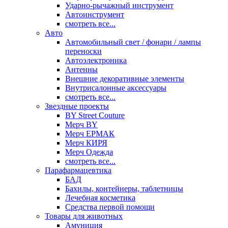
Ударно-рычажный инструмент
Автоинструмент
смотреть все...
Авто
Автомобильный свет / фонари / лампы
переноски
Автоэлектроника
Антенны
Внешние декоративные элементы
Внутрисалонные аксессуары
смотреть все...
Звездные проекты
BY Street Couture
Мерч BY
Мерч ЕРМАК
Мерч КИРЯ
Мерч Одежда
смотреть все...
Парафармацевтика
БАД
Бахилы, контейнеры, таблетницы
Лечебная косметика
Средства первой помощи
Товары для животных
Амуниция