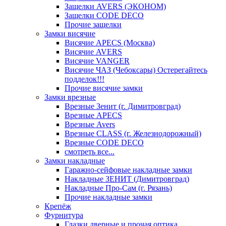
Защелки AVERS (ЭКОНОМ)
Защелки CODE DECO
Прочие защелки
Замки висячие
Висячие APECS (Москва)
Висячие AVERS
Висячие VANGER
Висячие ЧАЗ (Чебоксары) Остерегайтесь
подделок!!!
Прочие висячие замки
Замки врезные
Врезные Зенит (г. Димитровград)
Врезные APECS
Врезные Avers
Врезные CLASS (г. Железнодорожный)
Врезные CODE DECO
смотреть все...
Замки накладные
Гаражно-сейфовые накладные замки
Накладные ЗЕНИТ (Димитровград)
Накладные Про-Сам (г. Рязань)
Прочие накладные замки
Крепёж
Фурнитура
Глазки дверные и прочая оптика