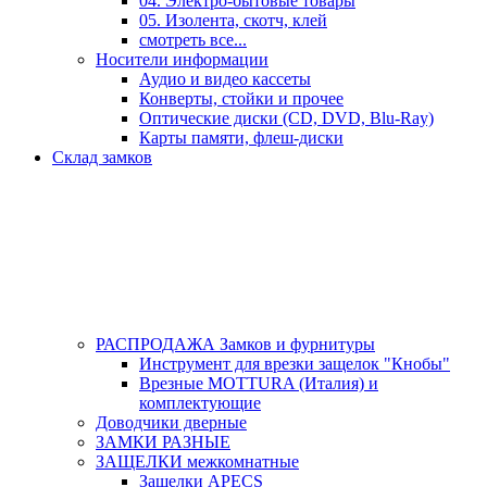
04. Электро-бытовые товары
05. Изолента, скотч, клей
смотреть все...
Носители информации
Аудио и видео кассеты
Конверты, стойки и прочее
Оптические диски (CD, DVD, Blu-Ray)
Карты памяти, флеш-диски
Склад замков
РАСПРОДАЖА Замков и фурнитуры
Инструмент для врезки защелок "Кнобы"
Врезные MOTTURA (Италия) и
комплектующие
Доводчики дверные
ЗАМКИ РАЗНЫЕ
ЗАЩЕЛКИ межкомнатные
Защелки APECS