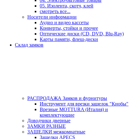
04. Электро-бытовые товары
05. Изолента, скотч, клей
смотреть все...
Носители информации
Аудио и видео кассеты
Конверты, стойки и прочее
Оптические диски (CD, DVD, Blu-Ray)
Карты памяти, флеш-диски
Склад замков
РАСПРОДАЖА Замков и фурнитуры
Инструмент для врезки защелок "Кнобы"
Врезные MOTTURA (Италия) и
комплектующие
Доводчики дверные
ЗАМКИ РАЗНЫЕ
ЗАЩЕЛКИ межкомнатные
Защелки APECS