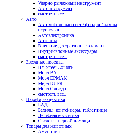
Ударно-рычажный инструмент
Автоинструмент
смотреть все...
Авто
Автомобильный свет / фонари / лампы
переноски
Автоэлектроника
Антенны
Внешние декоративные элементы
Внутрисалонные аксессуары
смотреть все...
Звездные проекты
BY Street Couture
Мерч BY
Мерч ЕРМАК
Мерч КИРЯ
Мерч Одежда
смотреть все...
Парафармацевтика
БАД
Бахилы, контейнеры, таблетницы
Лечебная косметика
Средства первой помощи
Товары для животных
Амуниция