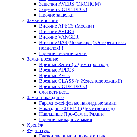
Защелки AVERS (ЭКОНОМ)
Защелки CODE DECO
Прочие защелки
Замки висячие
Висячие APECS (Москва)
Висячие AVERS
Висячие VANGER
Висячие ЧАЗ (Чебоксары) Остерегайтесь
подделок!!!
Прочие висячие замки
Замки врезные
Врезные Зенит (г. Димитровград)
Врезные APECS
Врезные Avers
Врезные CLASS (г. Железнодорожный)
Врезные CODE DECO
смотреть все...
Замки накладные
Гаражно-сейфовые накладные замки
Накладные ЗЕНИТ (Димитровград)
Накладные Про-Сам (г. Рязань)
Прочие накладные замки
Крепёж
Фурнитура
Глазки дверные и прочая оптика