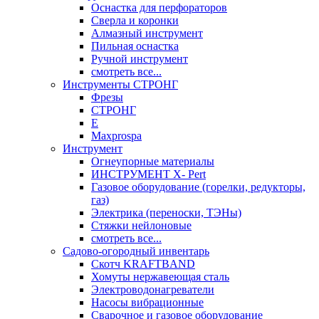
Оснастка для перфораторов
Сверла и коронки
Алмазный инструмент
Пильная оснастка
Ручной инструмент
смотреть все...
Инструменты СТРОНГ
Фрезы
СТРОНГ
Е
Maxprospa
Инструмент
Огнеупорные материалы
ИНСТРУМЕНТ X- Pert
Газовое оборудование (горелки, редукторы,
газ)
Электрика (переноски, ТЭНы)
Стяжки нейлоновые
смотреть все...
Садово-огородный инвентарь
Скотч KRAFTBAND
Хомуты нержавеющая сталь
Электроводонагреватели
Насосы вибрационные
Сварочное и газовое оборудование