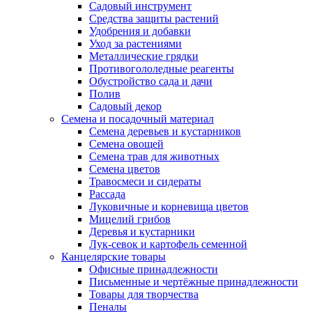
Садовый инструмент
Средства защиты растений
Удобрения и добавки
Уход за растениями
Металлические грядки
Противогололедные реагенты
Обустройство сада и дачи
Полив
Садовый декор
Семена и посадочный материал
Семена деревьев и кустарников
Семена овощей
Семена трав для животных
Семена цветов
Травосмеси и сидераты
Рассада
Луковичные и корневища цветов
Мицелий грибов
Деревья и кустарники
Лук-севок и картофель семенной
Канцелярские товары
Офисные принадлежности
Письменные и чертёжные принадлежности
Товары для творчества
Пеналы