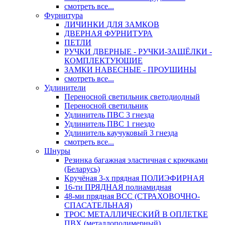
смотреть все...
Фурнитура
ЛИЧИНКИ ДЛЯ ЗАМКОВ
ДВЕРНАЯ ФУРНИТУРА
ПЕТЛИ
РУЧКИ ДВЕРНЫЕ - РУЧКИ-ЗАЩЁЛКИ -
КОМПЛЕКТУЮЩИЕ
ЗАМКИ НАВЕСНЫЕ - ПРОУШИНЫ
смотреть все...
Удлинители
Переносной светильник светодиодный
Переносной светильник
Удлинитель ПВС 3 гнезда
Удлинитель ПВС 1 гнездо
Удлинитель каучуковый 3 гнезда
смотреть все...
Шнуры
Резинка багажная эластичная с крючками
(Беларусь)
Кручёная 3-х прядная ПОЛИЭФИРНАЯ
16-ти ПРЯДНАЯ полиамидная
48-ми прядная ВСС (СТРАХОВОЧНО-
СПАСАТЕЛЬНАЯ)
ТРОС МЕТАЛЛИЧЕСКИЙ В ОПЛЕТКЕ
ПВХ (металлополимерный)