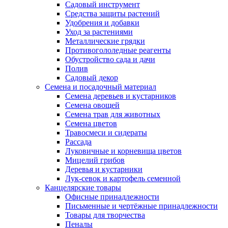
Садовый инструмент
Средства защиты растений
Удобрения и добавки
Уход за растениями
Металлические грядки
Противогололедные реагенты
Обустройство сада и дачи
Полив
Садовый декор
Семена и посадочный материал
Семена деревьев и кустарников
Семена овощей
Семена трав для животных
Семена цветов
Травосмеси и сидераты
Рассада
Луковичные и корневища цветов
Мицелий грибов
Деревья и кустарники
Лук-севок и картофель семенной
Канцелярские товары
Офисные принадлежности
Письменные и чертёжные принадлежности
Товары для творчества
Пеналы