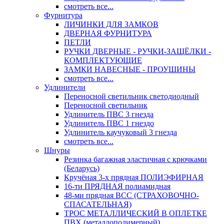
смотреть все...
Фурнитура
ЛИЧИНКИ ДЛЯ ЗАМКОВ
ДВЕРНАЯ ФУРНИТУРА
ПЕТЛИ
РУЧКИ ДВЕРНЫЕ - РУЧКИ-ЗАЩЁЛКИ -
КОМПЛЕКТУЮЩИЕ
ЗАМКИ НАВЕСНЫЕ - ПРОУШИНЫ
смотреть все...
Удлинители
Переносной светильник светодиодный
Переносной светильник
Удлинитель ПВС 3 гнезда
Удлинитель ПВС 1 гнездо
Удлинитель каучуковый 3 гнезда
смотреть все...
Шнуры
Резинка багажная эластичная с крючками
(Беларусь)
Кручёная 3-х прядная ПОЛИЭФИРНАЯ
16-ти ПРЯДНАЯ полиамидная
48-ми прядная ВСС (СТРАХОВОЧНО-
СПАСАТЕЛЬНАЯ)
ТРОС МЕТАЛЛИЧЕСКИЙ В ОПЛЕТКЕ
ПВХ (металлополимерный)