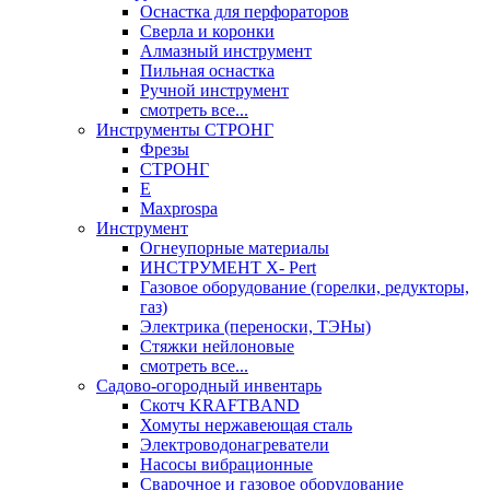
Оснастка для перфораторов
Сверла и коронки
Алмазный инструмент
Пильная оснастка
Ручной инструмент
смотреть все...
Инструменты СТРОНГ
Фрезы
СТРОНГ
Е
Maxprospa
Инструмент
Огнеупорные материалы
ИНСТРУМЕНТ X- Pert
Газовое оборудование (горелки, редукторы,
газ)
Электрика (переноски, ТЭНы)
Стяжки нейлоновые
смотреть все...
Садово-огородный инвентарь
Скотч KRAFTBAND
Хомуты нержавеющая сталь
Электроводонагреватели
Насосы вибрационные
Сварочное и газовое оборудование