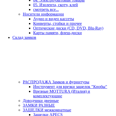
04. Электро-бытовые товары
05. Изолента, скотч, клей
смотреть все...
Носители информации
Аудио и видео кассеты
Конверты, стойки и прочее
Оптические диски (CD, DVD, Blu-Ray)
Карты памяти, флеш-диски
Склад замков
РАСПРОДАЖА Замков и фурнитуры
Инструмент для врезки защелок "Кнобы"
Врезные MOTTURA (Италия) и
комплектующие
Доводчики дверные
ЗАМКИ РАЗНЫЕ
ЗАЩЕЛКИ межкомнатные
Защелки APECS