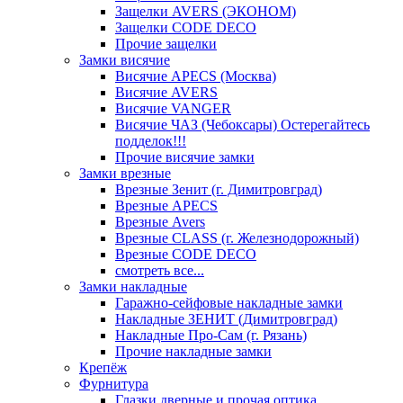
Защелки AVERS (ЭКОНОМ)
Защелки CODE DECO
Прочие защелки
Замки висячие
Висячие APECS (Москва)
Висячие AVERS
Висячие VANGER
Висячие ЧАЗ (Чебоксары) Остерегайтесь
подделок!!!
Прочие висячие замки
Замки врезные
Врезные Зенит (г. Димитровград)
Врезные APECS
Врезные Avers
Врезные CLASS (г. Железнодорожный)
Врезные CODE DECO
смотреть все...
Замки накладные
Гаражно-сейфовые накладные замки
Накладные ЗЕНИТ (Димитровград)
Накладные Про-Сам (г. Рязань)
Прочие накладные замки
Крепёж
Фурнитура
Глазки дверные и прочая оптика