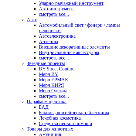
Ударно-рычажный инструмент
Автоинструмент
смотреть все...
Авто
Автомобильный свет / фонари / лампы
переноски
Автоэлектроника
Антенны
Внешние декоративные элементы
Внутрисалонные аксессуары
смотреть все...
Звездные проекты
BY Street Couture
Мерч BY
Мерч ЕРМАК
Мерч КИРЯ
Мерч Одежда
смотреть все...
Парафармацевтика
БАД
Бахилы, контейнеры, таблетницы
Лечебная косметика
Средства первой помощи
Товары для животных
Амуниция