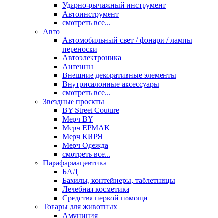
Ударно-рычажный инструмент
Автоинструмент
смотреть все...
Авто
Автомобильный свет / фонари / лампы
переноски
Автоэлектроника
Антенны
Внешние декоративные элементы
Внутрисалонные аксессуары
смотреть все...
Звездные проекты
BY Street Couture
Мерч BY
Мерч ЕРМАК
Мерч КИРЯ
Мерч Одежда
смотреть все...
Парафармацевтика
БАД
Бахилы, контейнеры, таблетницы
Лечебная косметика
Средства первой помощи
Товары для животных
Амуниция