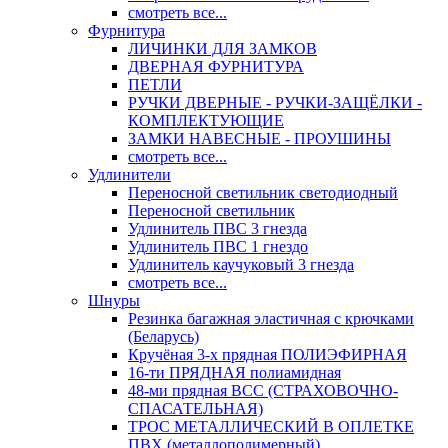
смотреть все...
Фурнитура
ЛИЧИНКИ ДЛЯ ЗАМКОВ
ДВЕРНАЯ ФУРНИТУРА
ПЕТЛИ
РУЧКИ ДВЕРНЫЕ - РУЧКИ-ЗАЩЁЛКИ -
КОМПЛЕКТУЮЩИЕ
ЗАМКИ НАВЕСНЫЕ - ПРОУШИНЫ
смотреть все...
Удлинители
Переносной светильник светодиодный
Переносной светильник
Удлинитель ПВС 3 гнезда
Удлинитель ПВС 1 гнездо
Удлинитель каучуковый 3 гнезда
смотреть все...
Шнуры
Резинка багажная эластичная с крючками
(Беларусь)
Кручёная 3-х прядная ПОЛИЭФИРНАЯ
16-ти ПРЯДНАЯ полиамидная
48-ми прядная ВСС (СТРАХОВОЧНО-
СПАСАТЕЛЬНАЯ)
ТРОС МЕТАЛЛИЧЕСКИЙ В ОПЛЕТКЕ
ПВХ (металлополимерный)