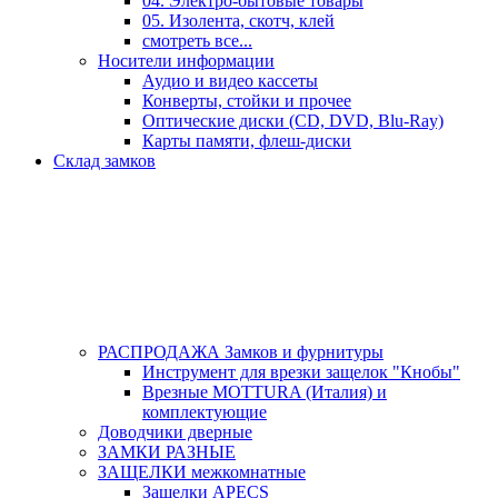
04. Электро-бытовые товары
05. Изолента, скотч, клей
смотреть все...
Носители информации
Аудио и видео кассеты
Конверты, стойки и прочее
Оптические диски (CD, DVD, Blu-Ray)
Карты памяти, флеш-диски
Склад замков
РАСПРОДАЖА Замков и фурнитуры
Инструмент для врезки защелок "Кнобы"
Врезные MOTTURA (Италия) и
комплектующие
Доводчики дверные
ЗАМКИ РАЗНЫЕ
ЗАЩЕЛКИ межкомнатные
Защелки APECS