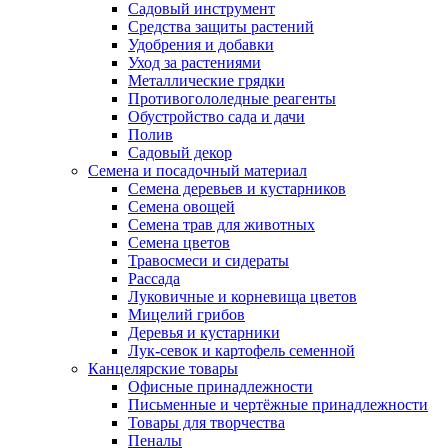
Садовый инструмент
Средства защиты растений
Удобрения и добавки
Уход за растениями
Металлические грядки
Противогололедные реагенты
Обустройство сада и дачи
Полив
Садовый декор
Семена и посадочный материал
Семена деревьев и кустарников
Семена овощей
Семена трав для животных
Семена цветов
Травосмеси и сидераты
Рассада
Луковичные и корневища цветов
Мицелий грибов
Деревья и кустарники
Лук-севок и картофель семенной
Канцелярские товары
Офисные принадлежности
Письменные и чертёжные принадлежности
Товары для творчества
Пеналы