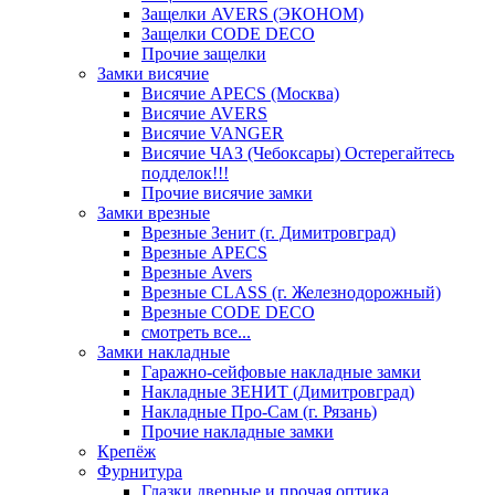
Защелки AVERS (ЭКОНОМ)
Защелки CODE DECO
Прочие защелки
Замки висячие
Висячие APECS (Москва)
Висячие AVERS
Висячие VANGER
Висячие ЧАЗ (Чебоксары) Остерегайтесь
подделок!!!
Прочие висячие замки
Замки врезные
Врезные Зенит (г. Димитровград)
Врезные APECS
Врезные Avers
Врезные CLASS (г. Железнодорожный)
Врезные CODE DECO
смотреть все...
Замки накладные
Гаражно-сейфовые накладные замки
Накладные ЗЕНИТ (Димитровград)
Накладные Про-Сам (г. Рязань)
Прочие накладные замки
Крепёж
Фурнитура
Глазки дверные и прочая оптика