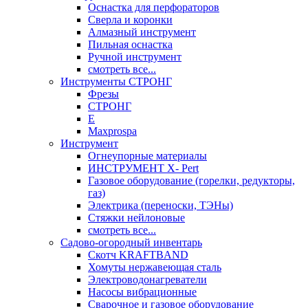
Оснастка для перфораторов
Сверла и коронки
Алмазный инструмент
Пильная оснастка
Ручной инструмент
смотреть все...
Инструменты СТРОНГ
Фрезы
СТРОНГ
Е
Maxprospa
Инструмент
Огнеупорные материалы
ИНСТРУМЕНТ X- Pert
Газовое оборудование (горелки, редукторы,
газ)
Электрика (переноски, ТЭНы)
Стяжки нейлоновые
смотреть все...
Садово-огородный инвентарь
Скотч KRAFTBAND
Хомуты нержавеющая сталь
Электроводонагреватели
Насосы вибрационные
Сварочное и газовое оборудование